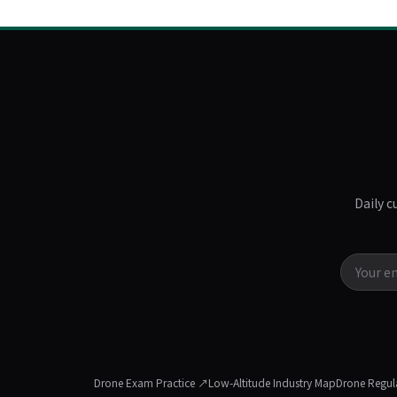
Daily c
Drone Exam Practice ↗
Low-Altitude Industry Map
Drone Regul