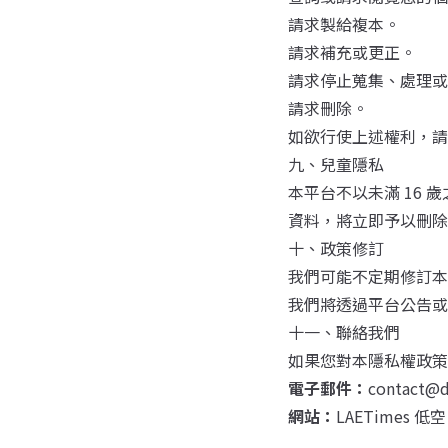
請求製給複本。
請求補充或更正。
請求停止蒐集、處理或
請求刪除。
如欲行使上述權利，請
九、兒童隱私
本平台不以未滿 16
資料，將立即予以刪除
十、政策修訂
我們可能不定期修訂本
我們將透過平台公告或
十一、聯絡我們
如果您對本隱私權政策
電子郵件：
contact@
網站：
LAETimes 低