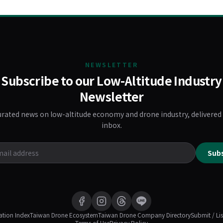
NEWSLETTER
Subscribe to our Low-Altitude Industry
Newsletter
urated news on low-altitude economy and drone industry, delivered
inbox.
Sub
ation Index
Taiwan Drone Ecosystem
Taiwan Drone Company Directory
Submit / Lis
Terms of Use
Privacy Policy