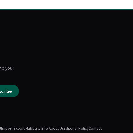
 to your
scribe
t
Import-Export Hub
Daily Brief
About Us
Editorial Policy
Contact