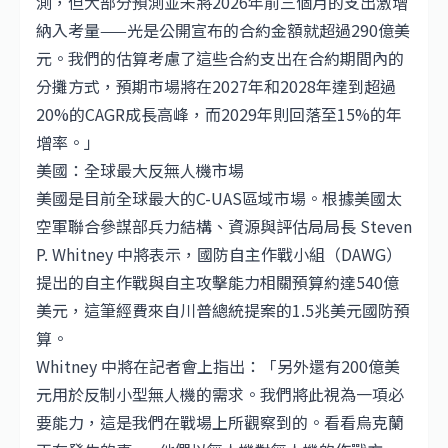
測，但大部分預測並未將2026年前三個月的支出激增
納入考量——光是公開宣布的合約金額就超過290億美
元。我們的估算考慮了這些合約支出在合約期間內的
分攤方式，預期市場將在2027年和2028年達到超過
20%的CAGR成長高峰，而2029年則回落至15%的年
增率。」
美國：全球最大反無人機市場
美國是目前全球最大的C-UAS區域市場。根據美國太
空軍聯合參謀部兵力結構、資源與評估局局長 Steven
P. Whitney 中將表示，國防自主作戰小組（DAWG）
提出的自主作戰與自主攻擊能力相關預算約達540億
美元，這筆經費來自川普總統提案的1.5兆美元國防預
算。
Whitney 中將在記者會上指出：「另外還有200億美
元用於反制小型無人機的需求。我們將此視為一項必
要能力，這是我們在戰場上所觀察到的。看看烏克蘭