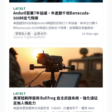
LATEST
Anduril簽署7年協議，年產數千枚Barracuda-
500M巡弋飛彈
美國國防科技新創Anduril與國防部簽訂七年協議，每年交付數千
枚Barracuda-500M模組化空射巡弋飛彈。該彈種採貨盤與掛架
雙模發射，符合低成本大量生產哲學，未來將成為美國與盟邦的
軍事無人機
企業合作
14 days ago
Source: X @Anduriltech
關鍵防區外打擊資產，也標誌非傳統國防供應商正式跨入大規模
武器生產。
LATEST
美軍陸戰隊選用 Bullfrog 自主武器系統，強化遠征
反無人機能力
美國海軍陸戰隊在地面防空（GBAD）計畫框架下，選用 Allen