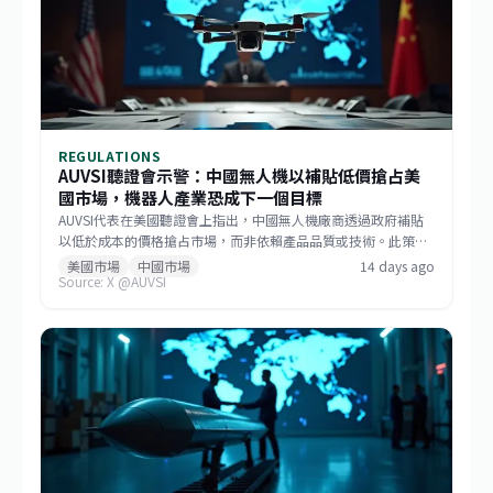
REGULATIONS
AUVSI聽證會示警：中國無人機以補貼低價搶占美
國市場，機器人產業恐成下一個目標
AUVSI代表在美國聽證會上指出，中國無人機廠商透過政府補貼
以低於成本的價格搶占市場，而非依賴產品品質或技術。此策略
已成功主導美國消費級與商用無人機市場，如今相同模式正擴散
美國市場
中國市場
14 days ago
Source: X @AUVSI
至機器人領域。此舉促使美國國會推動《GUARD Act》，並喚起
各界對供應鏈安全的重視。對台灣而言，這波去中國化的趨勢帶
來擴大非紅供應鏈的機會，但業者仍需強化技術自主與國際合規
能力。