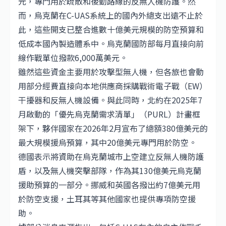
元，專門用於疏散和後勤路線的反無人機防護。然
而，烏克蘭在C-UAS系統上的國內外總支出遠不止於
此，這些開支已整合進數十億美元規模的防空預算和
低成本國內製造體系中。烏克蘭國防部每月直接向前
線作戰單位撥款6,000萬美元。
雖然這些資金主要用於攻擊型無人機，但各旅也會動
用部分經費直接向本地供應商採購戰術電子戰（EW）
干擾器和反無人機設備。與此同時，北約在2025年7
月啟動的「優先烏克蘭需求清單」（PURL）計畫框
架下，夥伴國家在2026年2月宣布了總額380億美元的
最大規模援烏預算，其中20億美元專門用於防空。
德國表示將資助在烏克蘭城市上空建立反無人機防護
盾，以及無人機突擊部隊，作為其130億美元烏克蘭
援助預算的一部分。挪威和英國各撥出約7億美元用
於防空支援，土耳其等其他國家也提供專項防空援
助。