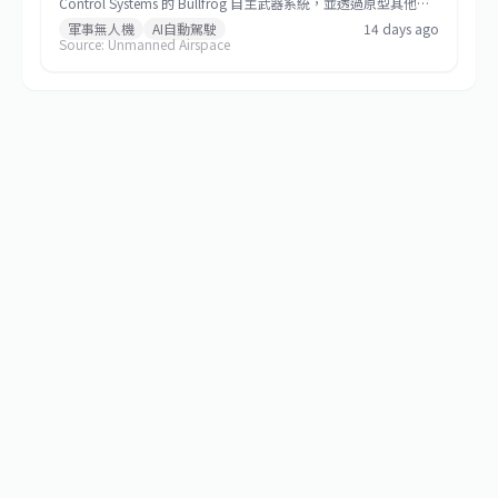
Control Systems 的 Bullfrog 自主武器系統，並透過原型其他交
易協議（OTA）整合至輕型海軍陸戰隊防空整合系統（L-
軍事無人機
AI自動駕駛
14 days ago
Source: Unmanned Airspace
MADIS）。該系統運用 AI、電腦視覺與精密機器人技術，使傳統
槍械能精準攔截無人機等空中威脅，成本遠低於現有動能攔截
器。Bullfrog 已獲美軍多個軍種及盟國採用，此次整合將強化陸
戰隊在爭議環境中的遠征防護力。