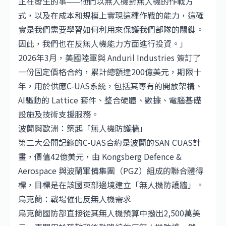
正在發生的事——他們以無人機對無人機的作戰方
式，以及在成本和規模上實現這種作戰的能力，這確
實是我們需要學習如何利用來保護我們部隊的關鍵。
因此，我們也在反無人機能力方面進行投資。」
2026年3月，美國陸軍與 Anduril Industries 簽訂了
一份固定價格合約，累計總額達200億美元，期限十
年，用於供應C-UAS系統，包括其專有的開放架構、
AI驅動的 Lattice 套件、整合硬體、數據、電腦基礎
設施及技術支援服務。
波蘭與歐洲：築起「無人機防護牆」
第二大公開記錄的C-UAS合約是波蘭的SAN CUAS計
畫，價值42億美元，由 Kongsberg Defence &
Aerospace 與波蘭軍備集團（PGZ）組成的聯合體得
標，目標是在該國東部邊境建立「無人機防護牆」。
烏克蘭：戰場催化反無人機需求
烏克蘭國防部直接從其無人機預算中撥出2,500萬美