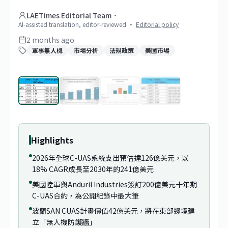
LAETimes Editorial Team
·
AI-assisted translation, editor-reviewed
·
Editorial policy
2 months ago
軍事無人機
市場分析
法規政策
美國市場
1
/
4
Highlights
2026年全球C-UAS系統支出預估達126億美元，以
18% CAGR成長至2030年的241億美元
美國陸軍與Anduril Industries簽訂200億美元十年期
C-UAS合約，為公開紀錄中最大筆
波蘭SAN CUAS計畫價值42億美元，將在東部邊境建
立「無人機防護牆」