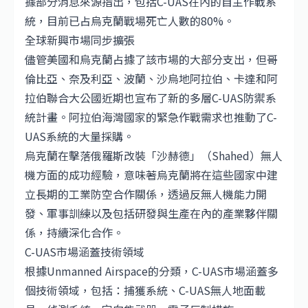
據部分消息來源指出，包括C-UAS在內的自主作戰系
統，目前已占烏克蘭戰場死亡人數的80%。
全球新興市場同步擴張
儘管美國和烏克蘭占據了該市場的大部分支出，但哥
倫比亞、奈及利亞、波蘭、
沙烏地阿拉伯
、卡達和阿
拉伯聯合大公國近期也宣布了新的多層C-UAS防禦系
統計畫。阿拉伯海灣國家的緊急作戰需求也推動了C-
UAS系統的大量採購。
烏克蘭在擊落俄羅斯改裝「沙赫德」（Shahed）無人
機方面的成功經驗，意味著烏克蘭將在這些國家中建
立長期的工業防空合作關係，透過反無人機能力開
發、軍事訓練以及包括研發與生產在內的產業夥伴關
係，持續深化合作。
C-UAS市場涵蓋技術領域
根據Unmanned Airspace的分類，C-UAS市場涵蓋多
個技術領域，包括：捕獲系統、C-UAS無人地面載