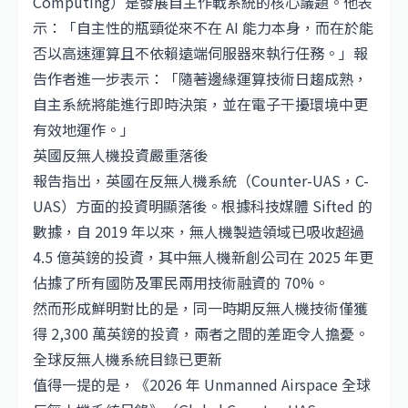
Computing）是發展自主作戰系統的核心議題。他表
示：「自主性的瓶頸從來不在 AI 能力本身，而在於能
否以高速運算且不依賴遠端伺服器來執行任務。」報
告作者進一步表示：「隨著邊緣運算技術日趨成熟，
自主系統將能進行即時決策，並在電子干擾環境中更
有效地運作。」
英國反無人機投資嚴重落後
報告指出，英國在反無人機系統（Counter-UAS，C-
UAS）方面的投資明顯落後。根據科技媒體 Sifted 的
數據，自 2019 年以來，無人機製造領域已吸收超過
4.5 億英鎊的投資，其中無人機新創公司在 2025 年更
佔據了所有國防及軍民兩用技術融資的 70%。
然而形成鮮明對比的是，同一時期反無人機技術僅獲
得 2,300 萬英鎊的投資，兩者之間的差距令人擔憂。
全球反無人機系統目錄已更新
值得一提的是，《2026 年 Unmanned Airspace 全球