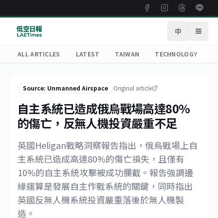
中
Open
ALL ARTICLES
LATEST
TAIWAN
TECHNOLOGY
R
Source: Unmanned Airspace
Original article
自主系統已造成俄烏戰場高達80%
的傷亡，反無人機投資嚴重不足
英國Heligan戰略洞察報告指出，俄烏戰場上自
主系統已造成高達80%的傷亡損失，且僅有
10%的自主系統攻擊被成功攔截。報告強調邊
緣運算是發展自主作戰系統的關鍵，同時指出
英國反無人機系統投資嚴重落後於無人機製
造。