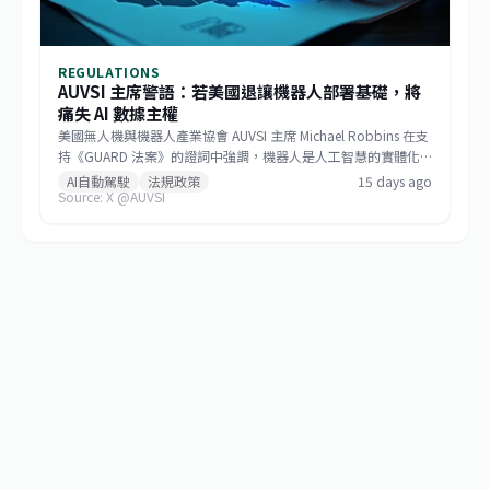
REGULATIONS
AUVSI 主席警語：若美國退讓機器人部署基礎，將
痛失 AI 數據主權
美國無人機與機器人產業協會 AUVSI 主席 Michael Robbins 在支
持《GUARD 法案》的證詞中強調，機器人是人工智慧的實體化
身，若美國將機器人部署的基礎設施讓給中國，無異於直接交出
AI自動駕駛
法規政策
15 days ago
Source: X @AUVSI
建構 AI 領導地位所仰賴的大數據。此聽證會旨在推動立法，確保
關鍵機器人系統的供應鏈安全，防止敏感數據外流。