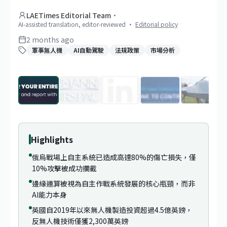
LAETimes Editorial Team
·
AI-assisted translation, editor-reviewed
·
Editorial policy
2 months ago
軍事無人機
AI自動駕駛
法規政策
市場分析
1
/
29
Highlights
俄烏戰場上自主系統已造成高達80%的傷亡損失，僅
10%攻擊被成功攔截
邊緣運算被視為自主作戰系統發展的核心瓶頸，而非
AI能力本身
英國自2019年以來無人機製造投資超過4.5億英鎊，
反無人機技術僅獲2,300萬英鎊