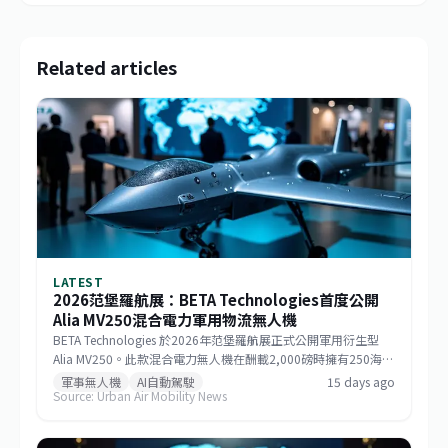
Related articles
LATEST
2026范堡羅航展：BETA Technologies首度公開
Alia MV250混合電力軍用物流無人機
BETA Technologies 於2026年范堡羅航展正式公開軍用衍生型
Alia MV250。此款混合電力無人機在酬載2,000磅時擁有250海里
戰術航程，若酬載減至1,000磅則任務半徑可達750海里，巡航速
軍事無人機
AI自動駕駛
15 days ago
Source: Urban Air Mobility News
度逾170節。該機整合GE Aerospace研發的渦輪發電機與
Sikorsky MATRIX自主系統，搭配開放式架構飛行控制，能快速更
換任務模組。BETA強調，相較於傾轉旋翼機，MV250能以更低成