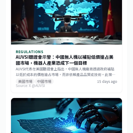
本提供更遠、更快的運補能力，滿足未來分散式作戰需求。
REGULATIONS
AUVSI聽證會示警：中國無人機以補貼低價搶占美
國市場，機器人產業恐成下一個目標
AUVSI代表在美國聽證會上指出，中國無人機廠商透過政府補貼
以低於成本的價格搶占市場，而非依賴產品品質或技術。此策略
已成功主導美國消費級與商用無人機市場，如今相同模式正擴散
美國市場
中國市場
15 days ago
Source: X @AUVSI
至機器人領域。此舉促使美國國會推動《GUARD Act》，並喚起
各界對供應鏈安全的重視。對台灣而言，這波去中國化的趨勢帶
來擴大非紅供應鏈的機會，但業者仍需強化技術自主與國際合規
能力。