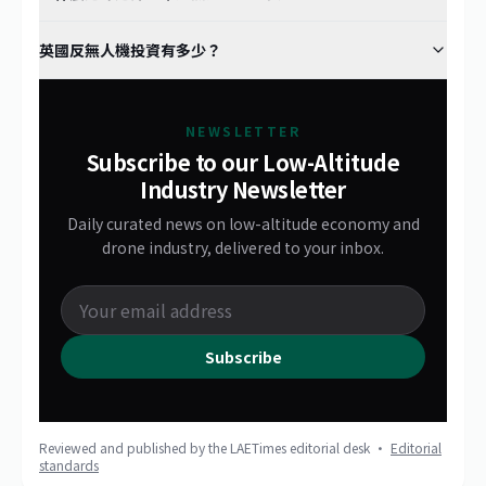
英國反無人機投資有多少？
NEWSLETTER
Subscribe to our Low-Altitude
Industry Newsletter
Daily curated news on low-altitude economy and
drone industry, delivered to your inbox.
Subscribe
Reviewed and published by the LAETimes editorial desk ·
Editorial
standards