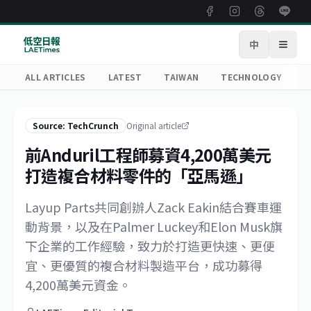
中
Open
ALL ARTICLES
LATEST
TAIWAN
TECHNOLOGY
R
Source: TechCrunch
Original article
前Anduril工程師募資4,200萬美元
打造複合材料零件的「亞馬遜」
Layup Parts共同創辦人Zack Eakin結合賽車運
動背景，以及在Palmer Luckey和Elon Musk旗
下企業的工作經驗，致力於打造更快速、更便
宜、更優質的複合材料製造平台，成功募得
4,200萬美元資金。