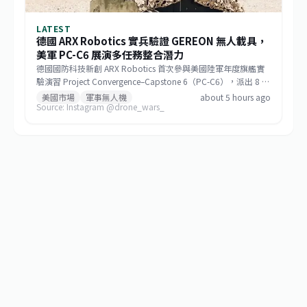
LATEST
德國 ARX Robotics 實兵驗證 GEREON 無人載具，
美軍 PC-C6 展演多任務整合潛力
德國國防科技新創 ARX Robotics 首次參與美國陸軍年度旗艦實
驗演習 Project Convergence–Capstone 6（PC-C6），派出 8 輛
GEREON 無人地面載具，在加州沙漠環境中完成偵察、反無人
美國市場
軍事無人機
about 5 hours ago
Source: Instagram @drone_wars_
機、電子戰、後勤與傷患後送等指定情境。演習結果將直接影響
其 Mithra 作業系統的改良，而 GEREON 在烏克蘭的實戰紀錄更
增添其戰場可信度。此舉揭示地面無人系統正從輔助角色躍升為
多領域作戰的關鍵節點，也為各國陸軍現代化提供參考路徑。