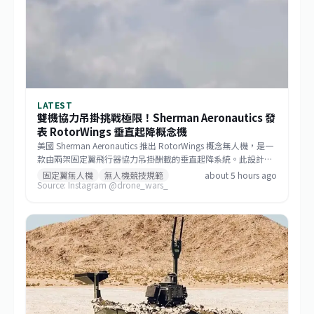
LATEST
雙機協力吊掛挑戰極限！Sherman Aeronautics 發
表 RotorWings 垂直起降概念機
美國 Sherman Aeronautics 推出 RotorWings 概念無人機，是一
款由兩架固定翼飛行器協力吊掛酬載的垂直起降系統。此設計正
角逐 DARPA 的「Lift Challenge」，該競賽要求參賽機種在空機
固定翼無人機
無人機競技規範
about 5 hours ago
Source: Instagram @drone_wars_
重量不超過 25 公斤的條件下，達成至少 50 公斤的酬載能力，實
現高達 4:1 的酬載重量比，並完成特定航程任務。