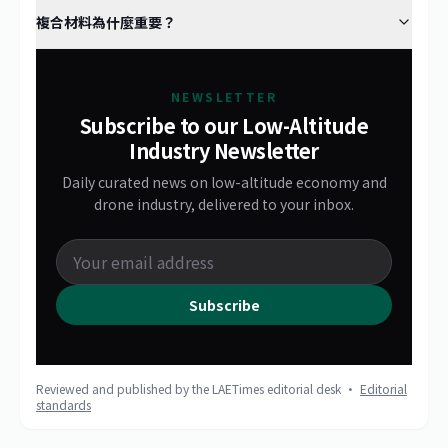
複合材料為什麼重要？
NEWSLETTER
Subscribe to our Low-Altitude
Industry Newsletter
Daily curated news on low-altitude economy and
drone industry, delivered to your inbox.
Subscribe
Reviewed and published by the LAETimes editorial desk ·
Editorial
standards