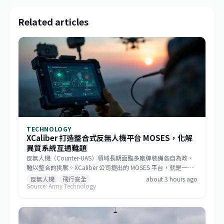
Related articles
TECHNOLOGY
XCaliber 打造整合式反無人機平台 MOSES，化解
異質系統互通難題
反無人機（Counter-UAS）領域長期面臨多廠牌裝備各自為政、
難以整合的挑戰。XCaliber 公司提出的 MOSES 平台，就是一套
中介軟體解決方案，將雷達、光電/紅外線感測器，乃至於射頻干
反無人機
飛行安全
about 3 hours ago
Source: Army Technology
擾器等反制設備，整合至單一操作介面。目前該平台正進行驗
證，若能成功，將大幅簡化前方操作人員的負擔，並提升系統反
應速度，為未來開放式模組化反無人機系統鋪路。