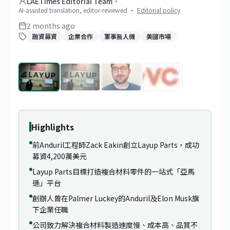
LAETimes Editorial Team
·
AI-assisted translation, editor-reviewed
·
Editorial policy
2 months ago
融資募資
企業合作
軍事無人機
美國市場
1
/
4
Highlights
前Anduril工程師Zack Eakin創立Layup Parts，成功
募資4,200萬美元
Layup Parts目標打造複合材料零件的一站式「亞馬
遜」平台
創辦人曾在Palmer Luckey的Anduril及Elon Musk旗
下企業任職
公司致力解決複合材料製造速度慢、成本高、品質不