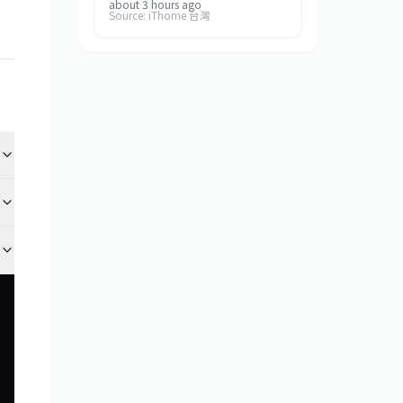
專案脈絡及修正紀錄。專案由3名
about 3 hours ago
Source: iThome 台灣
Amazon工程人員發起，不到6個月已
獲逾39,000名內部人員採用。