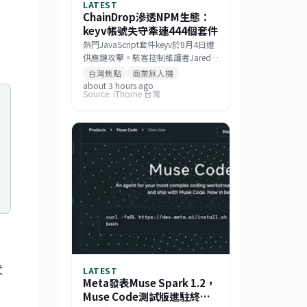
LATEST
ChainDrop滲透NPM生態：
keyv帳號失守牽連444個套件
熱門JavaScript套件keyv於8月4日遭
供應鏈攻擊。駭客控制維護者Jared
Wray的GitHub帳號後，取得其專案
台灣焦點
商業無人機
修改與發布權限，植入可橫向感染的
about 3 hours ago
Source: iThome 台灣
蠕蟲，最終污染444個套件並發布
2,212個惡意版本。
犬
LATEST
Meta發表Muse Spark 1.2，
Muse Code測試版進駐終端