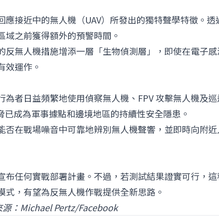
回應接近中的無人機（UAV）所發出的獨特聲學特徵。透
區域之前獲得額外的預警時間。
的反無人機措施增添一層「生物偵測層」，即使在電子感
有效運作。
為者日益頻繁地使用偵察無人機、FPV 攻擊無人機及巡
s），這些威脅已成為軍事據點和邊境地區的持續性安全隱患。
能否在戰場噪音中可靠地辨別無人機聲響，並即時向附近
宣布任何實戰部署計畫。不過，若測試結果證實可行，這
模式，有望為反無人機作戰提供全新思路。
：Michael Pertz/Facebook