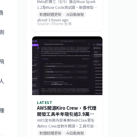
機
Meta於周三（8/5）推出Muse Spark
1.2及Muse Code測試版。新版模型強
過
化程式碼生成、複雜除錯與程式碼庫
軟體韌體更新
AI自動駕駛
理解；Muse Code則能在終端機內規
about 3 hours ago
Source: iThome 台灣
畫修改、撰寫程式並驗證結果，鎖定
測
完整軟體工程任務。
飛
人
LATEST
AWS開源Kiro Crew，多代理
種
開發工具半年吸引逾3.9萬名
員工使用
AWS宣布將內部專案MeshClaw更名
為Kiro Crew並對外開源。工具可協調
多個AI代理，保存任務狀態、排程、
軟體韌體更新
AI自動駕駛