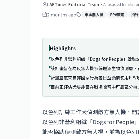
LAETimes Editorial Team
·
AI-assisted translati
2 months ago
軍事無人機
FPV競速
飛行
Highlights
以色列非營利組織「Dogs for Peopl
該計畫旨在為反無人機系統增添生物偵測層，
計畫靈感來自非國家行為者日益頻繁使用FPV
目前正評估犬隻能否在戰場噪音中可靠區分無
以色列訓練工作犬偵測敵方無人機，開
以色列非營利組織「Dogs for Pe
能否協助偵測敵方無人機，並為以色列