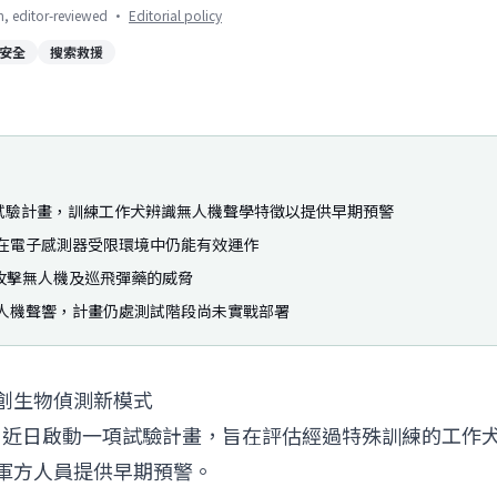
on, editor-reviewed
·
Editorial policy
安全
搜索救援
e」啟動試驗計畫，訓練工作犬辨識無人機聲學特徵以提供早期預警
在電子感測器受限環境中仍能有效運作
攻擊無人機及巡飛彈藥的威脅
人機聲響，計畫仍處測試階段尚未實戰部署
創生物偵測新模式
ople」近日啟動一項試驗計畫，旨在評估經過特殊訓練的工作
軍方人員提供早期預警。