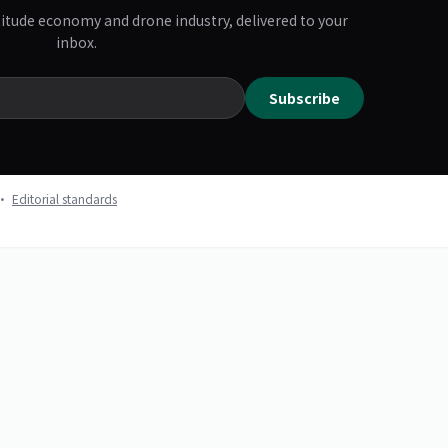
titude economy and drone industry, delivered to your
inbox.
Subscribe
k ·
Editorial standards