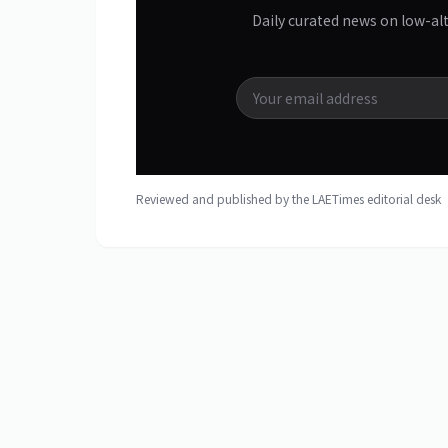
Daily curated news on low-al
Reviewed and published by the LAETimes editorial des