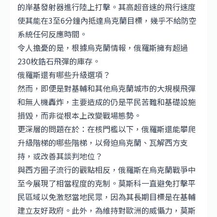
的岸基發射器進行陸上打擊。其高超音速的飛行速度
使其能在3至6分鐘內抵達烏克蘭目標，幾乎不給防空
系統任何反應時間。
令人擔憂的是，根據烏克蘭情報，俄羅斯擁有超過
230枚鋯石飛彈的庫存。
俄羅斯還有哪些升級選項？
然而，即便是對基輔和其他烏克蘭城市的大規模飛彈
和無人機轟炸，主要造成的仍是平民苦難和基礎設施
損毀，而非從根本上改變戰場態勢。
更深層的問題在於：在核門檻以下，俄羅斯還能攀爬
升級階梯的哪些階梯，以脅迫烏克蘭、瓦解西方支
持，或改善其談判地位？
與西方圈子流行的觀點相反，俄羅斯在烏克蘭戰爭中
至今展現了相當程度的克制。莫斯科一直避免打擊平
民區域以免激怒當地民眾，因為其長期目標是在基輔
建立友好政府。此外，為維持對歐洲的威懾力，莫斯