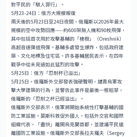
對平民的「駭人罪行」。
5月23-24日：俄方大規模報復
兩天後的5月23日至24日夜間，俄羅斯以2026年最大
規模的空中攻勢回應——約600架無人機和90枚飛彈，
其中包括首次用於攻擊基輔的「榛樹」（Oreshnik）
高超音速彈道飛彈。基輔多處發生爆炸，包括政府建
築、文化地標及住宅區。許多基輔居民表示，在四年
戰爭中從未見過如此猛烈的攻擊。
5月25日：俄方「忍耐杯已溢出」
5月25日，俄羅斯外交部發表強硬聲明，譴責烏軍攻
擊大學建築的行為，並警告此事件是最後一根稻草，
俄羅斯的「忍耐之杯已經溢出」。
俄羅斯外交部表示，俄軍將開始系統性打擊基輔的國
防工業設施。莫斯科敦促外國人，包括外交官和國際
組織代表，「盡快」離開烏克蘭首都，並建議平民遠
離國防工業設施。俄羅斯外交部長拉夫羅夫（Sergey