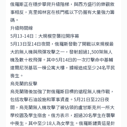
俄羅斯正在穩步攀爬升級階梯，與西方盛行的樂觀敘
事相反，克里姆林宮在核門檻以下仍握有大量強力籌
碼。
升級時間線
5月13-14日：大規模空襲拉開序幕
5月13日至14日夜間，俄羅斯發動了開戰以來規模最
大的無人機與飛彈攻擊之一，發射超過1,500架無人
機及數十枚飛彈。其中5月14日的一次打擊命中基輔
達爾尼茨基區一棟公寓大樓，據報造成至少24名平民
喪生。
烏克蘭的反擊
烏克蘭隨後加強了對俄羅斯目標的遠程無人機作戰，
包括攻擊石油設施和軍事資產。5月21日至22日夜
間，烏克蘭無人機攻擊了被佔領的盧甘斯克州一所大
學校園及學生宿舍。俄方表示，超過20名學生在襲擊
中喪生，其中至少18人為女學生。俄羅斯譴責這是針