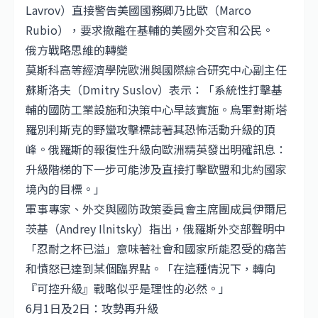
Lavrov）直接警告美國國務卿乃比歐（Marco
Rubio），要求撤離在基輔的美國外交官和公民。
俄方戰略思維的轉變
莫斯科高等經濟學院歐洲與國際綜合研究中心副主任
蘇斯洛夫（Dmitry Suslov）表示：「系統性打擊基
輔的國防工業設施和決策中心早該實施。烏軍對斯塔
羅別利斯克的野蠻攻擊標誌著其恐怖活動升級的頂
峰。俄羅斯的報復性升級向歐洲精英發出明確訊息：
升級階梯的下一步可能涉及直接打擊歐盟和北約國家
境內的目標。」
軍事專家、外交與國防政策委員會主席團成員伊爾尼
茨基（Andrey Ilnitsky）指出，俄羅斯外交部聲明中
「忍耐之杯已溢」意味著社會和國家所能忍受的痛苦
和憤怒已達到某個臨界點。「在這種情況下，轉向
『可控升級』戰略似乎是理性的必然。」
6月1日及2日：攻勢再升級