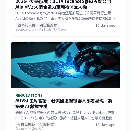
2026范堡羅航展：BETA Technologies首度公開
Alia MV250混合電力軍用物流無人機
BETA Technologies 於2026年范堡羅航展正式公開軍用衍生型
Alia MV250。此款混合電力無人機在酬載2,000磅時擁有250海里
戰術航程，若酬載減至1,000磅則任務半徑可達750海里，巡航速
軍事無人機
AI自動駕駛
15 days ago
Source: Urban Air Mobility News
度逾170節。該機整合GE Aerospace研發的渦輪發電機與
Sikorsky MATRIX自主系統，搭配開放式架構飛行控制，能快速更
換任務模組。BETA強調，相較於傾轉旋翼機，MV250能以更低成
本提供更遠、更快的運補能力，滿足未來分散式作戰需求。
REGULATIONS
AUVSI 主席警語：若美國退讓機器人部署基礎，將
痛失 AI 數據主權
美國無人機與機器人產業協會 AUVSI 主席 Michael Robbins 在支
持《GUARD 法案》的證詞中強調，機器人是人工智慧的實體化
身，若美國將機器人部署的基礎設施讓給中國，無異於直接交出
AI自動駕駛
法規政策
15 days ago
Source: X @AUVSI
建構 AI 領導地位所仰賴的大數據。此聽證會旨在推動立法，確保