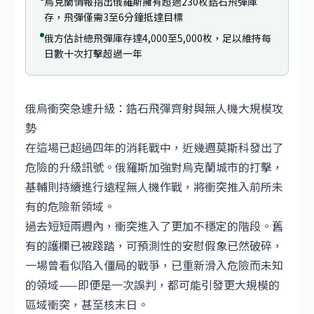
烏克蘭情報指出俄羅斯擁有超過230枚鋯石飛彈庫
存，飛彈僅需3至6分鐘抵達目標
俄方估計總飛彈庫存達4,000至5,000枚，足以維持每
日數十次打擊超過一年
俄烏衝突急遽升級：鋯石飛彈齊射與無人機大規模攻
勢
在這場已超過四年的消耗戰中，近幾週莫斯科發出了
危險的升級訊號。俄羅斯加強對烏克蘭城市的打擊，
基輔則持續進行遠程無人機作戰，將衝突推入前所未
有的危險新領域。
過去短短兩週內，衝突進入了更加不穩定的階段。舊
有的護欄已被踐踏，可預測性的安慰假象已然破碎，
一場曾看似陷入僵局的戰爭，已重新滑入危險而未知
的領域——即便是一次誤判，都可能引發更大規模的
區域衝突，甚至核末日。