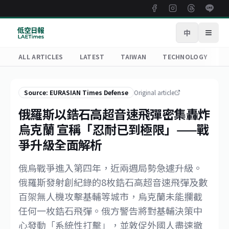
中
Open
ALL ARTICLES
LATEST
TAIWAN
TECHNOLOGY
R
Source: EURASIAN Times Defense
Original article
俄羅斯以鋯石高超音速飛彈密集轟炸
烏克蘭 宣稱「忍耐已到極限」——戰
爭升級全面解析
俄烏戰爭進入第四年，近兩週局勢急遽升級。
俄羅斯發射創紀錄的8枚鋯石高超音速飛彈及數
百架無人機攻擊基輔等城市，烏克蘭未能攔截
任何一枚鋯石飛彈。俄方警告將對基輔決策中
心發動「系統性打擊」，並敦促外國人盡速撤