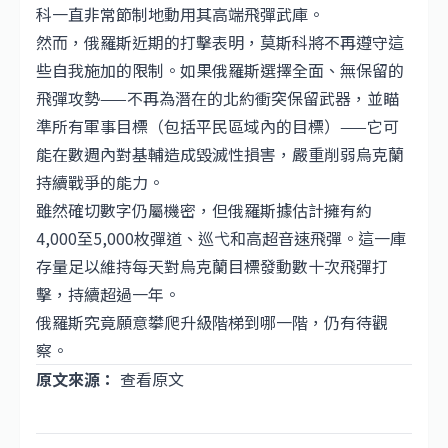
科一直非常節制地動用其高端飛彈武庫。
然而，俄羅斯近期的打擊表明，莫斯科將不再遵守這
些自我施加的限制。如果俄羅斯選擇全面、無保留的
飛彈攻勢——不再為潛在的北約衝突保留武器，並瞄
準所有軍事目標（包括平民區域內的目標）——它可
能在數週內對基輔造成毀滅性損害，嚴重削弱烏克蘭
持續戰爭的能力。
雖然確切數字仍屬機密，但俄羅斯據估計擁有約
4,000至5,000枚彈道、巡弋和高超音速飛彈。這一庫
存量足以維持每天對烏克蘭目標發動數十次飛彈打
擊，持續超過一年。
俄羅斯究竟願意攀爬升級階梯到哪一階，仍有待觀
察。
原文來源：
查看原文