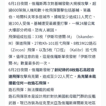
6月1日夜間，俄羅斯再次對基輔發動大規模攻擊，超
過600架無人機和數十枚飛彈襲擊包括基輔、第聶
伯、哈爾科夫等多座城市。據報至少造成11人死亡、
逾100人受傷。基輔遭受最嚴重打擊，一棟24層公寓
大樓部分坍塌，恐有人被困。
飛彈組成包括：33枚「伊斯坎德爾-M」（Iskander-
M）彈道飛彈、27枚Kh-101巡弋飛彈、8枚3M22鋯石
（Zircon）飛彈，以及5枚「口徑」（Kalibr）巡弋飛
彈。值得注意的是，這是俄羅斯單夜發射「伊斯坎德
爾-M」數量最多的一次。
6月2日夜間，俄羅斯發射了
創紀錄的8枚鋯石高超音
速飛彈
攻擊烏克蘭，造成至少22人死亡。
烏克蘭未能
攔截任何一枚鋯石飛彈。
鋯石飛彈：無法攔截的威脅
鋯石飛彈原本是設計用於對抗美國航母戰鬥群的反艦
武器，現已改裝為從克里米亞及俄羅斯庫爾斯克地區