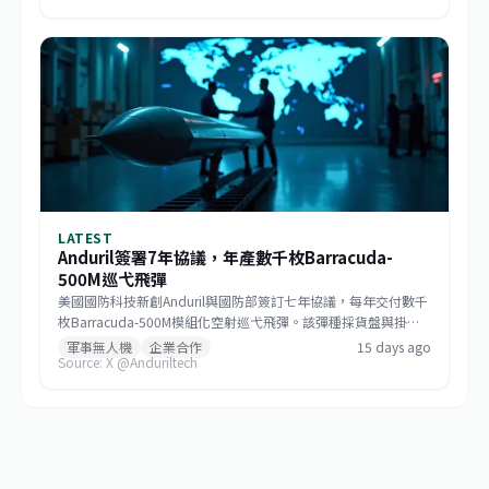
關鍵機器人系統的供應鏈安全，防止敏感數據外流。
LATEST
Anduril簽署7年協議，年產數千枚Barracuda-
500M巡弋飛彈
美國國防科技新創Anduril與國防部簽訂七年協議，每年交付數千
枚Barracuda-500M模組化空射巡弋飛彈。該彈種採貨盤與掛架
雙模發射，符合低成本大量生產哲學，未來將成為美國與盟邦的
軍事無人機
企業合作
15 days ago
Source: X @Anduriltech
關鍵防區外打擊資產，也標誌非傳統國防供應商正式跨入大規模
武器生產。