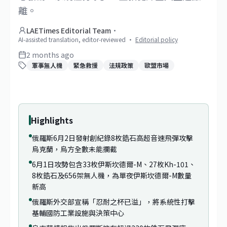
離。
LAETimes Editorial Team
·
AI-assisted translation, editor-reviewed
·
Editorial policy
2 months ago
軍事無人機
緊急救援
法規政策
歐盟市場
Highlights
俄羅斯6月2日發射創紀錄8枚鋯石高超音速飛彈攻擊
烏克蘭，烏方全數未能攔截
6月1日攻勢包含33枚伊斯坎德爾-M、27枚Kh-101、
8枚鋯石及656架無人機，為單夜伊斯坎德爾-M數量
新高
俄羅斯外交部宣稱「忍耐之杯已溢」，將系統性打擊
基輔國防工業設施與決策中心