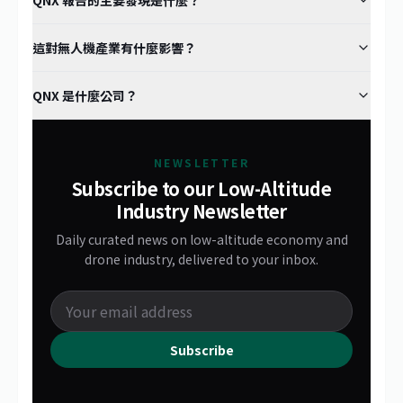
QNX 報告的主要發現是什麼？
這對無人機產業有什麼影響？
QNX 是什麼公司？
NEWSLETTER
Subscribe to our Low-Altitude
Industry Newsletter
Daily curated news on low-altitude economy and
drone industry, delivered to your inbox.
Subscribe