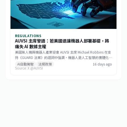
REGULATIONS
AUVSI 主席警語：若美國退讓機器人部署基礎，將
痛失 AI 數據主權
美國無人機與機器人產業協會 AUVSI 主席 Michael Robbins 在支
持《GUARD 法案》的證詞中強調，機器人是人工智慧的實體化
身，若美國將機器人部署的基礎設施讓給中國，無異於直接交出
AI自動駕駛
法規政策
16 days ago
Source: X @AUVSI
建構 AI 領導地位所仰賴的大數據。此聽證會旨在推動立法，確保
關鍵機器人系統的供應鏈安全，防止敏感數據外流。