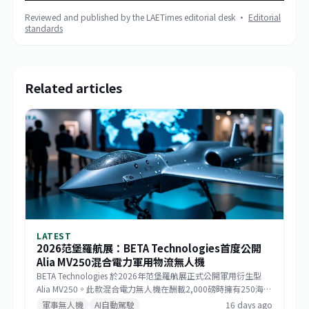
Reviewed and published by the LAETimes editorial desk ·
Editorial
standards
Related articles
LATEST
2026范堡羅航展：BETA Technologies首度公開
Alia MV250混合電力軍用物流無人機
BETA Technologies 於2026年范堡羅航展正式公開軍用衍生型
Alia MV250。此款混合電力無人機在酬載2,000磅時擁有250海里
戰術航程，若酬載減至1,000磅則任務半徑可達750海里，巡航速
軍事無人機
AI自動駕駛
16 days ago