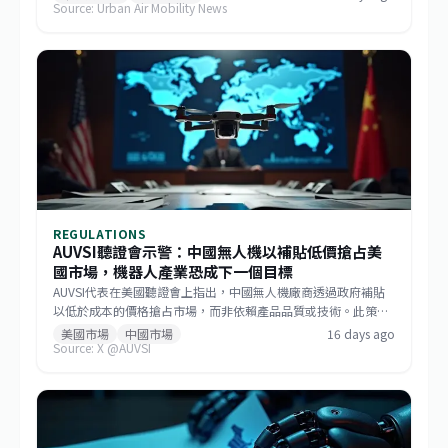
Source: Urban Air Mobility News
度逾170節。該機整合GE Aerospace研發的渦輪發電機與
Sikorsky MATRIX自主系統，搭配開放式架構飛行控制，能快速更
換任務模組。BETA強調，相較於傾轉旋翼機，MV250能以更低成
本提供更遠、更快的運補能力，滿足未來分散式作戰需求。
REGULATIONS
AUVSI聽證會示警：中國無人機以補貼低價搶占美
國市場，機器人產業恐成下一個目標
AUVSI代表在美國聽證會上指出，中國無人機廠商透過政府補貼
以低於成本的價格搶占市場，而非依賴產品品質或技術。此策略
已成功主導美國消費級與商用無人機市場，如今相同模式正擴散
美國市場
中國市場
16 days ago
Source: X @AUVSI
至機器人領域。此舉促使美國國會推動《GUARD Act》，並喚起
各界對供應鏈安全的重視。對台灣而言，這波去中國化的趨勢帶
來擴大非紅供應鏈的機會，但業者仍需強化技術自主與國際合規
能力。