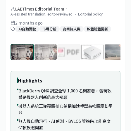
LAETimes Editorial Team
·
AI-assisted translation, editor-reviewed
·
Editorial policy
2 months ago
AI自動駕駛
市場分析
商業無人機
軟體韌體更新
1
/
14
Highlights
BlackBerry QNX 調查全球 1,000 名開發者，發現軟
體是機器人創新的最大瓶頸
機器人系統正從硬體核心架構加速轉型為軟體驅動平
台
無人機自動飛行、AI 偵測、BVLOS 等進階功能高度
仰賴軟體開發