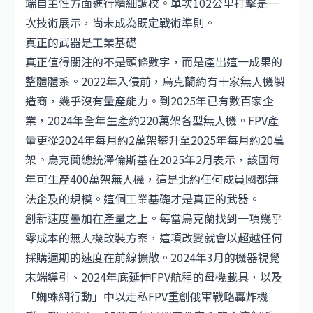
端自主性方面進行精細調校。單次102公里打擊是一
次技術展示，尚未成為既定戰術準則。
真正的武器是工業基礎
真正值得關注的不是頭條數字，而是產出這一成果的
整體體系。2022年入侵前，烏克蘭約有十家無人機製
造商，幾乎沒有量產能力。到2025年已有數百家企
業，2024年全年生產約220萬架各型無人機。FPV產
量更從2024年每月約2萬架攀升至2025年每月約20萬
架。烏克蘭總統澤倫斯基在2025年2月表示，該國每
年可生產400萬架無人機，這是北約任何成員國都無
法企及的規模。這個工業基礎才是真正的武器。
創新速度疊加在產量之上。每當烏克蘭找到一項幾乎
零成本的無人機改裝方案，這項改變就會以超越任何
採購週期的速度在前線擴散。2024年3月的機器視覺
末端導引、2024年底延伸FPV航程的母機載具，以及
「蜘蛛網行動」中以走私FPV重創俄軍戰略轟炸機