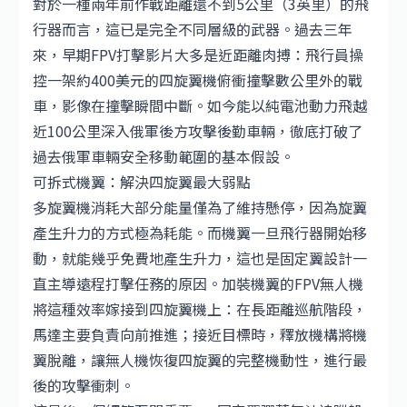
對於一種兩年前作戰距離還不到5公里（3英里）的飛
行器而言，這已是完全不同層級的武器。過去三年
來，早期FPV打擊影片大多是近距離肉搏：飛行員操
控一架約400美元的四旋翼機俯衝撞擊數公里外的戰
車，影像在撞擊瞬間中斷。如今能以純電池動力飛越
近100公里深入俄軍後方攻擊後勤車輛，徹底打破了
過去俄軍車輛安全移動範圍的基本假設。
可拆式機翼：解決四旋翼最大弱點
多旋翼機消耗大部分能量僅為了維持懸停，因為旋翼
產生升力的方式極為耗能。而機翼一旦飛行器開始移
動，就能幾乎免費地產生升力，這也是固定翼設計一
直主導遠程打擊任務的原因。加裝機翼的FPV無人機
將這種效率嫁接到四旋翼機上：在長距離巡航階段，
馬達主要負責向前推進；接近目標時，釋放機構將機
翼脫離，讓無人機恢復四旋翼的完整機動性，進行最
後的攻擊衝刺。