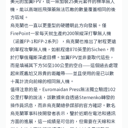
美元的加翼FPV，或一架加裝25美元套件的標準無人
機，能以高端巡飛彈藥無法匹敵的數量覆蓋相同的後
方區域。
烏克蘭也一直以更重型的硬體朝此方向發展。僅
FirePoint一家每天就生產約200架縱深打擊無人機
（涵蓋FP-1和FP-2系列），烏克蘭也推出了射程更遠
的單程攻擊無人機，如航程達870英里的Sichen，用
於打擊俄羅斯深處目標。加翼FPV並非要取代這些，
而是填補其下方50至100公里的空白——這個過去處理
起來既尷尬又昂貴的距離帶——並且使用的是已以數
十萬計流向前線的相同無人機。
值得注意的是，Euromaidan Press無法獨立驗證102
公里打擊的說法，該數據來自透過Sternenko轉發的
操作員訊息，而非烏克蘭總參謀部的官方確認。數名
烏克蘭軍事科技開發者表示，鑒於近期在電池和通訊
方面的進展，這一成績是可信的，但需要在天線和末