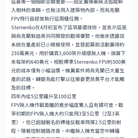
這最後一個細節至關重要——固定翼彈藥無法追蹤躲
入樹林的車輛，也無法飛入建築物內部，而烏克蘭
FPV飛行員經常執行這兩種任務。
Sternenko在4月初宣布了這項基礎技術，並表示這是
與烏克蘭製造商共同開發的戰場優勢。他後來透露該
系統在量產前已小規模使用，並發起募款活動籌得約
230萬美元，用於購買3,600架升級版無人機。換算下
來每架約640美元，相較標準Sternenko FPV約500美
元的成本僅有小幅溢價。機翼套件將烏克蘭已大量生
產的武器，轉變為能打擊以往需要更昂貴平台才能觸
及的目標。
四年內從5公里躍升至100公里
FPV無人機作戰距離的進步幅度驚人且有據可查。戰
爭初期的FPV無人機大約只能飛3至5公里（2至3英
里），但已超越著名的標槍反戰車飛彈2.5公里的射
程。隨著控制鏈路改善、中繼無人機充當空中轉播