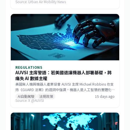
Source: Urban Air Mobility News
度逾170節。該機整合GE Aerospace研發的渦輪發電機與
Sikorsky MATRIX自主系統，搭配開放式架構飛行控制，能快速更
換任務模組。BETA強調，相較於傾轉旋翼機，MV250能以更低成
本提供更遠、更快的運補能力，滿足未來分散式作戰需求。
REGULATIONS
AUVSI 主席警語：若美國退讓機器人部署基礎，將
痛失 AI 數據主權
美國無人機與機器人產業協會 AUVSI 主席 Michael Robbins 在支
持《GUARD 法案》的證詞中強調，機器人是人工智慧的實體化
身，若美國將機器人部署的基礎設施讓給中國，無異於直接交出
AI自動駕駛
法規政策
15 days ago
Source: X @AUVSI
建構 AI 領導地位所仰賴的大數據。此聽證會旨在推動立法，確保
關鍵機器人系統的供應鏈安全，防止敏感數據外流。