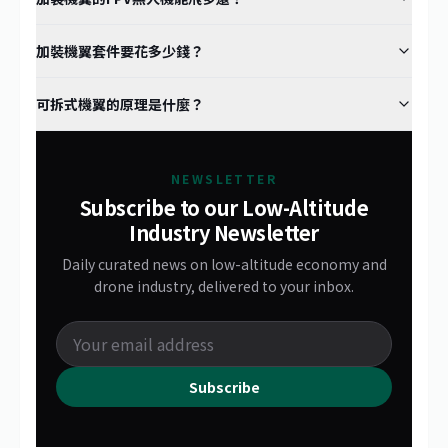
加裝機翼套件要花多少錢？
可拆式機翼的原理是什麼？
NEWSLETTER
Subscribe to our Low-Altitude
Industry Newsletter
Daily curated news on low-altitude economy and
drone industry, delivered to your inbox.
Subscribe