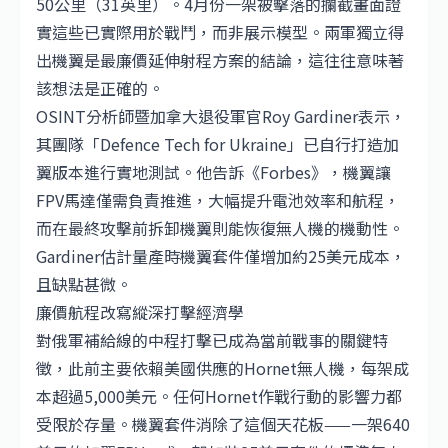
50公里（31英里）。4月份一架被擊落的攔截畫面證
實這些已實際用於戰鬥，而非展示模型。兩軍獨立得
出機翼是最廉價延伸射程方案的結論，這往往意味著
該想法是正確的。
OSINT分析師暨
加拿大
退役軍官Roy Gardiner表示，
其團隊「Defence Tech for Ukraine」已自行打造加
翼版本進行實地測試。他告訴《Forbes》，機翼讓
FPV馬達僅需負責推進，大幅提升電池效率和航程，
而在最終攻擊前拆卸機翼則能恢復無人機的機動性。
Gardiner估計量產時機翼套件僅增加約25美元成本，
且缺點甚微。
廉價航程改寫縱深打擊經濟學
對俄軍補給線的中程打擊已成為當前戰事的關鍵特
徵，此前主要依賴美國供應的Hornet無人機，每架成
本超過5,000美元。任何Hornet作戰行動的影響力都
受限於存量。機翼套件消除了這個天花板——一架640