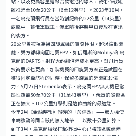
站，以及更高容量鋰聚合物電池的導入，戰術作戰距
離推進至10至20公里（6至12英里）。2023年10月，
一名烏克蘭飛行員在當時創紀錄的22公里（14英里）
處擊中一輛俄軍戰車，俄軍隨後將裝甲車停放在更遠
的後方。
20公里曾被視為裸四旋翼機的實際極限。超過這個距
離，雙方都轉向固定翼FPV，如俄羅斯的Molniya和烏
克蘭的DARTS，射程大約翻倍但成本更高，對飛行員
技術要求也更高。加裝機翼的四旋翼方案正是試圖在
獲得固定翼航程的同時，保留多旋翼的近距離殺傷
力。5月27日Sternenko表示，烏克蘭FPV無人機已常
態性覆蓋50至70公里（31至43英里），俄軍的殺傷區
正在擴大。102公里打擊則是這條曲線的最遠端。
今年2月《金融時報》報導的「殺傷區」——無人機使
車輛移動等同自殺的無人地帶——以數十公里計算。
到了3月，烏克蘭縱深打擊指揮中心已將該區域延伸