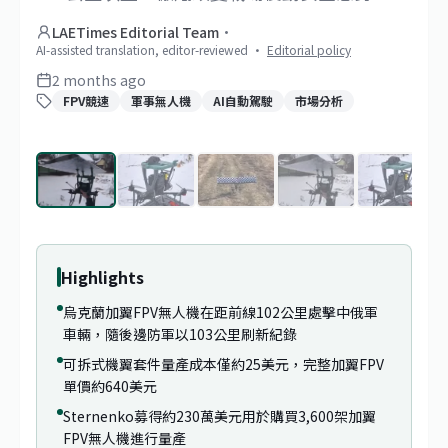
LAETimes Editorial Team
·
AI-assisted translation, editor-reviewed
·
Editorial policy
2 months ago
FPV競速
軍事無人機
AI自動駕駛
市場分析
1
/
6
Highlights
烏克蘭加翼FPV無人機在距前線102公里處擊中俄軍
車輛，隨後邊防軍以103公里刷新紀錄
可拆式機翼套件量產成本僅約25美元，完整加翼FPV
單價約640美元
Sternenko募得約230萬美元用於購買3,600架加翼
FPV無人機進行量產