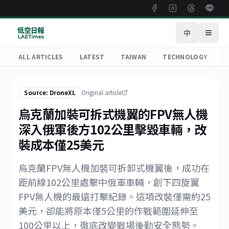
中
Open
ALL ARTICLES
LATEST
TAIWAN
TECHNOLOGY
R
Source: DroneXL
Original article
烏克蘭加裝可拆式機翼的FPV無人機
深入俄軍後方102公里擊毀車輛，改
裝成本僅25美元
烏克蘭FPV無人機加裝可拆卸式機翼後，成功在
距前線102公里處擊中俄軍車輛，創下四旋翼
FPV無人機的最遠打擊紀錄。這項改裝僅需約25
美元，卻能將原本僅5公里的作戰範圍延伸至
100公里以上，徹底改變戰場後勤安全態勢。