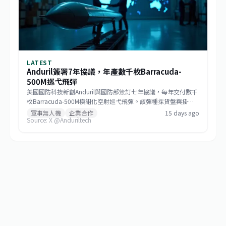
LATEST
Anduril簽署7年協議，年產數千枚Barracuda-
500M巡弋飛彈
美國國防科技新創Anduril與國防部簽訂七年協議，每年交付數千
枚Barracuda-500M模組化空射巡弋飛彈。該彈種採貨盤與掛架
雙模發射，符合低成本大量生產哲學，未來將成為美國與盟邦的
軍事無人機
企業合作
15 days ago
Source: X @Anduriltech
關鍵防區外打擊資產，也標誌非傳統國防供應商正式跨入大規模
武器生產。