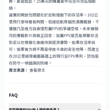
群，都是如此。25美元的機翼套件完全符合這個脈
絡。
誠實的開放性問題在於反制措施下的存活率。102公
里飛行意味著長時間、低速巡航穿越充滿攔截器、干
擾器乃至俄方自身環形翼FPV的爭議空域。未來幾個
月的實戰影片將真正回答：加翼FPV是否能頻繁存活
到足以在規模化後維持其經濟優勢。如果存活率尚
可，俄軍後方將不再是停放卡車的安全地帶，而建立
在20公里威脅範圍基礎上的現行反FPV準則，恐怕是
在防守一條錯誤的防線。
原文來源：
查看原文
FAQ
加裝機翼的FPV無人機能飛多遠？