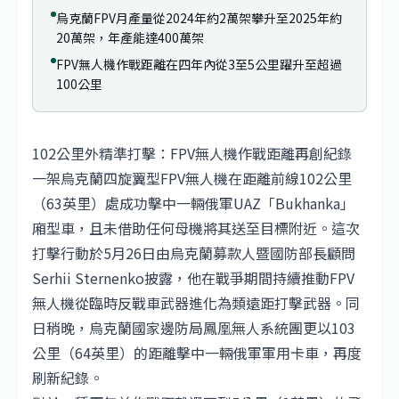
烏克蘭FPV月產量從2024年約2萬架攀升至2025年約
20萬架，年產能達400萬架
FPV無人機作戰距離在四年內從3至5公里躍升至超過
100公里
102公里外精準打擊：FPV無人機作戰距離再創紀錄
一架烏克蘭四旋翼型FPV無人機在距離前線102公里
（63英里）處成功擊中一輛俄軍UAZ「Bukhanka」
廂型車，且未借助任何母機將其送至目標附近。這次
打擊行動於5月26日由烏克蘭募款人暨國防部長顧問
Serhii Sternenko披露，他在戰爭期間持續推動FPV
無人機從臨時反戰車武器進化為類遠距打擊武器。同
日稍晚，烏克蘭國家邊防局鳳凰無人系統團更以103
公里（64英里）的距離擊中一輛俄軍軍用卡車，再度
刷新紀錄。