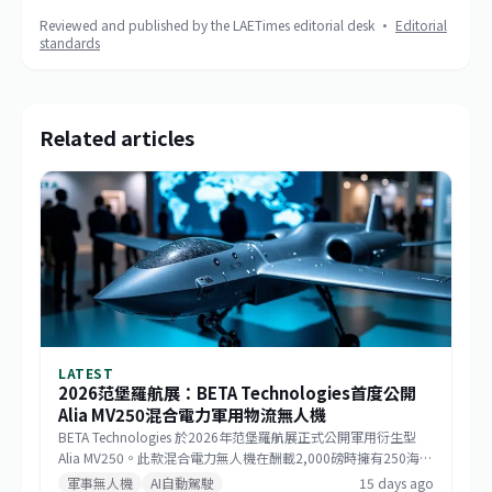
Reviewed and published by the LAETimes editorial desk ·
Editorial
standards
Related articles
LATEST
2026范堡羅航展：BETA Technologies首度公開
Alia MV250混合電力軍用物流無人機
BETA Technologies 於2026年范堡羅航展正式公開軍用衍生型
Alia MV250。此款混合電力無人機在酬載2,000磅時擁有250海里
戰術航程，若酬載減至1,000磅則任務半徑可達750海里，巡航速
軍事無人機
AI自動駕駛
15 days ago