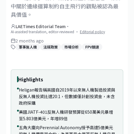
中關於邊緣運算制約自主飛行的觀點被認為最
具價值。
LAETimes Editorial Team
·
AI-assisted translation, editor-reviewed
·
Editorial policy
2 months ago
軍事無人機
法規政策
市場分析
FPV競速
1
/
2
Highlights
Heligan報告稱英國自2019年以來無人機製造投資與
反無人機投資比達20:1，但數據僅計創投資金，未含
政府採購
美國JIATF-401反無人機研發預算從650萬美元暴增
至5.803億美元，年增89倍
五角大廈向Perennial Autonomy授予高達5億美元