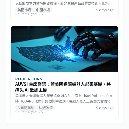
以低於成本的價格搶占市場，而非依賴產品品質或技術。此策略
已成功主導美國消費級與商用無人機市場，如今相同模式正擴散
美國市場
中國市場
15 days ago
Source: X @AUVSI
至機器人領域。此舉促使美國國會推動《GUARD Act》，並喚起
各界對供應鏈安全的重視。對台灣而言，這波去中國化的趨勢帶
來擴大非紅供應鏈的機會，但業者仍需強化技術自主與國際合規
能力。
REGULATIONS
AUVSI 主席警語：若美國退讓機器人部署基礎，將
痛失 AI 數據主權
美國無人機與機器人產業協會 AUVSI 主席 Michael Robbins 在支
持《GUARD 法案》的證詞中強調，機器人是人工智慧的實體化
身，若美國將機器人部署的基礎設施讓給中國，無異於直接交出
AI自動駕駛
法規政策
15 days ago
Source: X @AUVSI
建構 AI 領導地位所仰賴的大數據。此聽證會旨在推動立法，確保
關鍵機器人系統的供應鏈安全，防止敏感數據外流。