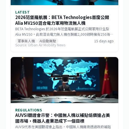
LATEST
2026范堡羅航展：BETA Technologies首度公開
Alia MV250混合電力軍用物流無人機
BETA Technologies 於2026年范堡羅航展正式公開軍用衍生型
Alia MV250。此款混合電力無人機在酬載2,000磅時擁有250海里
戰術航程，若酬載減至1,000磅則任務半徑可達750海里，巡航速
軍事無人機
AI自動駕駛
15 days ago
Source: Urban Air Mobility News
度逾170節。該機整合GE Aerospace研發的渦輪發電機與
Sikorsky MATRIX自主系統，搭配開放式架構飛行控制，能快速更
換任務模組。BETA強調，相較於傾轉旋翼機，MV250能以更低成
本提供更遠、更快的運補能力，滿足未來分散式作戰需求。
REGULATIONS
AUVSI聽證會示警：中國無人機以補貼低價搶占美
國市場，機器人產業恐成下一個目標
AUVSI代表在美國聽證會上指出，中國無人機廠商透過政府補貼