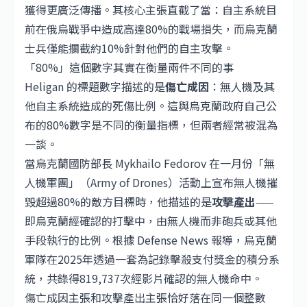
獲得更廣泛傳播。其核心主張直截了當：自主系統目
前在俄烏戰爭中造成高達80%的戰場損失，而烏克蘭
士兵僅能攔截約10%針對他們的自主攻擊。
「80%」這個數字其實在衡量兩件不同的事
Heligan 的標題數字描述的是
傷亡成因
：無人機及其
他自主系統造成的死傷比例。這與烏克蘭政府自己公
布的80%數字是不同的衡量指標，但兩者經常被混為
一談。
當烏克蘭國防部長 Mykhailo Fedorov 在一月份「無
人機軍團」（Army of Drones）活動上宣布無人機摧
毀超過80%的敵方目標時，他描述的是
攻擊產出
——
即烏克蘭經確認的打擊中，由無人機而非砲兵或其他
手段執行的比例。根據 Defense News 報導，烏克蘭
軍隊在2025年透過一套為記錄擊殺支付獎金的積分系
統，共錄得819,737次經影片確認的無人機命中。
傷亡成因主張和攻擊產出主張恰好落在同一個整數