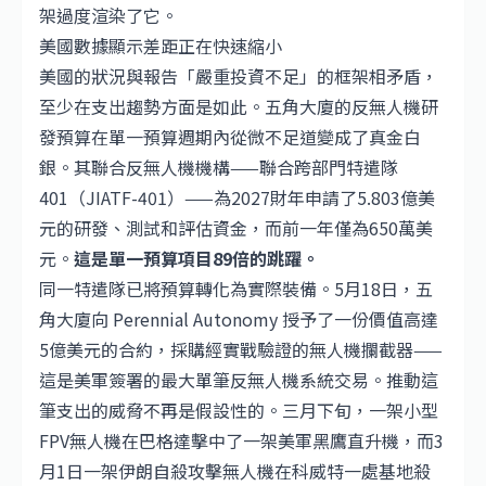
架過度渲染了它。
美國數據顯示差距正在快速縮小
美國的狀況與報告「嚴重投資不足」的框架相矛盾，
至少在支出趨勢方面是如此。五角大廈的反無人機研
發預算在單一預算週期內從微不足道變成了真金白
銀。其聯合反無人機機構——聯合跨部門特遣隊
401（JIATF-401）——為2027財年申請了5.803億美
元的研發、測試和評估資金，而前一年僅為650萬美
元。
這是單一預算項目89倍的跳躍。
同一特遣隊已將預算轉化為實際裝備。5月18日，五
角大廈向 Perennial Autonomy 授予了一份價值高達
5億美元的合約，採購經實戰驗證的無人機攔截器——
這是美軍簽署的最大單筆反無人機系統交易。推動這
筆支出的威脅不再是假設性的。三月下旬，一架小型
FPV無人機在巴格達擊中了一架美軍黑鷹直升機，而3
月1日一架伊朗自殺攻擊無人機在科威特一處基地殺