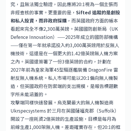
究，且無法獨立驗證，因此應將20:1視為一個主張而
非經查核的事實。更重要的是，
Sifted 追蹤的是創投
和私人投資，而非政府採購
，而英國政府方面的帳本
看起來完全不像2,300萬英鎊。英國國防創新局（UK
Defence Innovation）——2025年成立的國防部機構
——僅在第一年就承諾投入約3,000萬英鎊用於反無人
機技術，這還是在一個更大的1.42億英鎊無人機方案
之內。英國還簽署了一份3億英鎊的合約，計劃在
2027年前為皇家海軍45型驅逐艦裝備 DragonFire 雷
射反無人機系統。私人市場可能以20:1偏向無人機製
造，但英國政府在防禦端的支出規模，是報告標題數
字所未能涵蓋的。
攻擊端同樣快速發展。烏克蘭最大的無人機製造商
Ukrspecsystems 於三月在英國薩福克郡（Suffolk）
開設了一座耗資2億英鎊的生產設施，目標是每月為
前線生產1,000架無人機。差距確實存在，但20:1的框