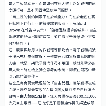
是人工智慧本身，而是如何在無人機上以足夠快的速
度運行AI，且不需回傳至遠端伺服器。
「自主性的制約因素不在於AI能力，而在於能否在高
速狀態下運行且不依賴遠端伺服器，」Ashford-
Brown 在報告中表示。「隨著邊緣運算的成熟，自主
系統將能夠做出即時決策，並在電子干擾環境中更有
效地運作。」
這一觀察與數月來的作戰報導相吻合。電子戰和訊號
干擾已充斥整個前線，一架需要即時無線電鏈路的無
人機，就是一架電子戰操作員不用開一槍就能擊落的
無人機。能在機上獨立思考的系統，即使在鏈路中斷
時仍能持續運作。
這也是烏克蘭實戰經驗使「自主武器」框架變得複雜
之處。烏克蘭最有效的AI導引無人機並不會自行選擇
目標。
由人類選定目標
，無人機僅在最後100至1,000
公尺自主飛行——這恰好是干擾和操作員失誤造成最