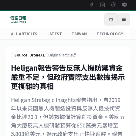
中
Open
ALL ARTICLES
LATEST
TAIWAN
TECHNOLOGY
R
Source: DroneXL
Original article
Heligan報告警告反無人機防禦資金
嚴重不足，但政府實際支出數據揭示
更複雜的真相
Heligan Strategic Insights報告指出，自2019
年以來英國無人機製造投資與反無人機技術資
金比達20:1，但該數據僅計算創投資金。美國五
角大廈反無人機研發預算從650萬美元暴增至
5.803億美元，顯示政府支出正快速追趕。報告