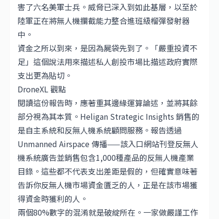
害了六名美軍士兵。威脅已深入到如此基層，以至於
陸軍正在將無人機攔截能力整合進班級榴彈發射器
中。
資金之所以到來，是因為屍袋先到了。「嚴重投資不
足」這個說法用來描述私人創投市場比描述政府實際
支出更為貼切。
DroneXL 觀點
閱讀這份報告時，應著重其邊緣運算論述，並將其餘
部分視為其本質。Heligan Strategic Insights 銷售的
是自主系統和反無人機系統顧問服務。報告透過
Unmanned Airspace 傳播——該入口網站刊登反無人
機系統廣告並銷售包含1,000種產品的反無人機產業
目錄。這些都不代表支出差距是假的，但確實意味著
告訴你反無人機市場資金匱乏的人，正是在該市場獲
得資金時獲利的人。
兩個80%數字的混淆就是破綻所在。一家做嚴謹工作