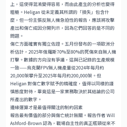
上，這使得混淆變得容易，而由此產生的分析也變得
粗糙。Heligan 從未定義其所謂的「損失」包含什
麼，但一份主張反無人機急迫性的報告，應該將攻擊
產出和傷亡成因分開列示，因為它們回答的是不同的
問題。
傷亡方面確實有獨立佐證。五月份發布的一項歐洲分
析估計，2025年俄羅斯70%至80%的死傷來自無人機
打擊。數據的方向沒有爭議，這與已記錄的生產規模
一致——烏克蘭FPV無人機產量從2024年每月約
20,000架攀升至2025年每月約200,000架。但
Heligan 對傷亡數字賦予的精確度，值得以同樣的謹
慎態度對待，畢竟這是一家業務取決於其結論的公司
所產出的數字。
邊緣運算才是最值得關注的制約因素
報告最有價值的部分與傷亡統計無關。報告作者 Will
Ashford-Brown 認為，戰場自主性的真正瓶頸從來不