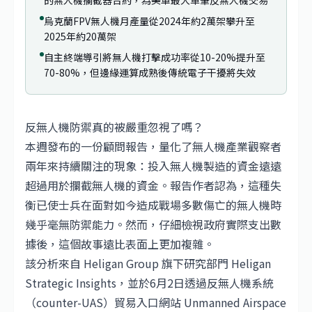
的無人機攔截器合約，為美軍最大單筆反無人機交易
烏克蘭FPV無人機月產量從2024年約2萬架攀升至
2025年約20萬架
自主終端導引將無人機打擊成功率從10-20%提升至
70-80%，但邊緣運算成熟後傳統電子干擾將失效
反無人機防禦真的被嚴重忽視了嗎？
本週發布的一份顧問報告，量化了無人機產業觀察者
兩年來持續關注的現象：投入無人機製造的資金遠遠
超過用於攔截無人機的資金。報告作者認為，這種失
衡已使士兵在面對如今造成戰場多數傷亡的無人機時
幾乎毫無防禦能力。然而，仔細檢視政府實際支出數
據後，這個故事遠比表面上更加複雜。
該分析來自 Heligan Group 旗下研究部門 Heligan
Strategic Insights，並於6月2日透過反無人機系統
（counter-UAS）貿易入口網站 Unmanned Airspace