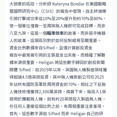
大損害的區段。分析師 Kateryna Bondar 在美國戰略
暨國際研究中心（CSIS）的報告中發現，自主終端導
引將打擊成功率從10%至20%提升到約70%至80%，
使一個單位僅需一至兩架無人機即可完成目標，而非
八至九架。這是一個
瞄準效率
的故事，而非殺手機器
人的故事，這個區別對於如何反制威脅至關重要。
資金比例數據來自Sifted，且僅計算創投資金
報告中最常被引用的主張是支出失衡，而精確了解數
據來源很重要。Heligan 將這些數字歸因於創投新聞
媒體 Sifted：自2019年以來，英國無人機製造領域獲
得超過4.5億英鎊投資，其中無人機新創公司在2025
年佔所有國防及軍民兩用資金的70%，相比之下反無
人機技術僅獲得2,300萬英鎊。換算下來，每投入1英
鎊用於攔截無人機，就有約20英鎊投入製造無人機。
在任何人重複這個比例之前，有兩個重要注意事項。
首先，這些數字源自 Sifted 而非 Heligan 自己的研