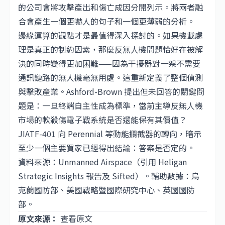
的公司會將攻擊產出和傷亡成因分開列示。將兩者融
合會產生一個更嚇人的句子和一個更薄弱的分析。
邊緣運算的觀點才是最值得深入探討的。如果機載處
理是真正的制約因素，那麼反無人機問題恰好在被解
決的同時變得更加困難——因為干擾器對一架不需要
通訊鏈路的無人機毫無用處。這重新定義了整個偵測
與擊敗產業。Ashford-Brown 提出但未回答的關鍵問
題是：一旦終端自主性成為標準，當前主導反無人機
市場的軟殺傷電子戰系統是否還能保有其價值？
JIATF-401 向 Perennial 等動能攔截器的轉向，暗示
至少一個主要買家已經得出結論：答案是否定的。
資料來源：Unmanned Airspace（引用 Heligan
Strategic Insights 報告及 Sifted）。輔助數據：烏
克蘭國防部、美國戰略暨國際研究中心、英國國防
部。
原文來源：
查看原文