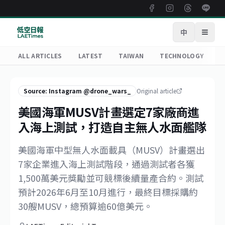
中
Open
ALL ARTICLES
LATEST
TAIWAN
TECHNOLOGY
R
Source: Instagram @drone_wars_
Original article
美國海軍MUSV計畫選定7家廠商進
入海上測試，打造自主無人水面艦隊
美國海軍中型無人水面載具（MUSV）計畫選出
7家企業進入海上測試階段，通過測試者各獲
1,500萬美元獎勵並可競標後續量產合約。測試
預計2026年6月至10月進行，最終目標採購約
30艘MUSV，總預算逾60億美元。