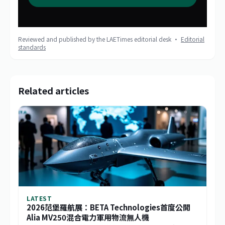
Reviewed and published by the LAETimes editorial desk ·
Editorial
standards
Related articles
LATEST
2026范堡羅航展：BETA Technologies首度公開
Alia MV250混合電力軍用物流無人機