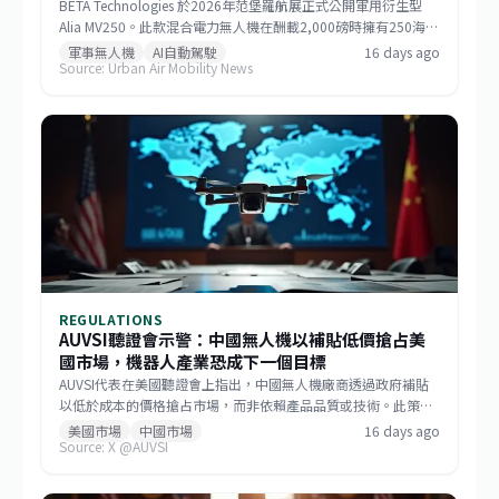
BETA Technologies 於2026年范堡羅航展正式公開軍用衍生型
Alia MV250。此款混合電力無人機在酬載2,000磅時擁有250海里
戰術航程，若酬載減至1,000磅則任務半徑可達750海里，巡航速
軍事無人機
AI自動駕駛
16 days ago
Source: Urban Air Mobility News
度逾170節。該機整合GE Aerospace研發的渦輪發電機與
Sikorsky MATRIX自主系統，搭配開放式架構飛行控制，能快速更
換任務模組。BETA強調，相較於傾轉旋翼機，MV250能以更低成
本提供更遠、更快的運補能力，滿足未來分散式作戰需求。
REGULATIONS
AUVSI聽證會示警：中國無人機以補貼低價搶占美
國市場，機器人產業恐成下一個目標
AUVSI代表在美國聽證會上指出，中國無人機廠商透過政府補貼
以低於成本的價格搶占市場，而非依賴產品品質或技術。此策略
已成功主導美國消費級與商用無人機市場，如今相同模式正擴散
美國市場
中國市場
16 days ago
Source: X @AUVSI
至機器人領域。此舉促使美國國會推動《GUARD Act》，並喚起
各界對供應鏈安全的重視。對台灣而言，這波去中國化的趨勢帶
來擴大非紅供應鏈的機會，但業者仍需強化技術自主與國際合規