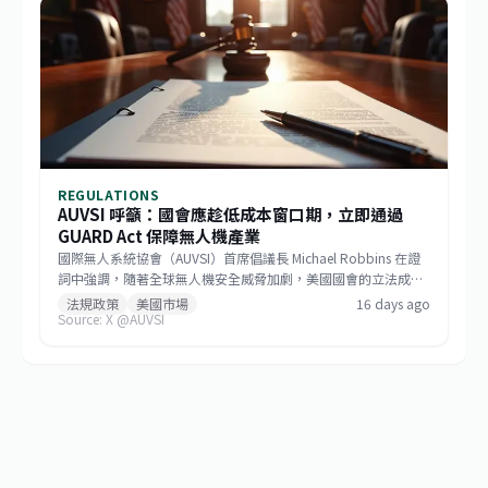
能力。
REGULATIONS
AUVSI 呼籲：國會應趁低成本窗口期，立即通過
GUARD Act 保障無人機產業
國際無人系統協會（AUVSI）首席倡議長 Michael Robbins 在證
詞中強調，隨著全球無人機安全威脅加劇，美國國會的立法成本
窗口已開啟。他呼籲立法者把握時機，立即通過《防止無人機攻
法規政策
美國市場
16 days ago
Source: X @AUVSI
擊與保障國土安全法案》（GUARD Act），以最低的成本結構來
填補安全漏洞，並保護美國本土無人機產業的技術優勢。