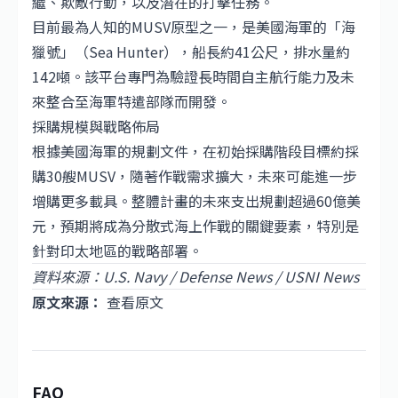
繼、欺敵行動，以及潛在的打擊任務。
目前最為人知的MUSV原型之一，是美國海軍的「海
獵號」（Sea Hunter），船長約41公尺，排水量約
142噸。該平台專門為驗證長時間自主航行能力及未
來整合至海軍特遣部隊而開發。
採購規模與戰略佈局
根據美國海軍的規劃文件，在初始採購階段目標約採
購30艘MUSV，隨著作戰需求擴大，未來可能進一步
增購更多載具。整體計畫的未來支出規劃超過60億美
元，預期將成為分散式海上作戰的關鍵要素，特別是
針對印太地區的戰略部署。
資料來源：U.S. Navy / Defense News / USNI News
原文來源：
查看原文
FAQ