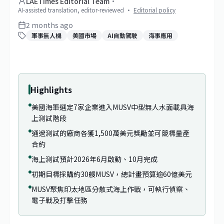
LAETimes Editorial Team
·
AI-assisted translation, editor-reviewed
·
Editorial policy
2 months ago
軍事無人機
美國市場
AI自動駕駛
海事應用
Highlights
美國海軍選定7家企業進入MUSV中型無人水面載具海
上測試階段
通過測試的廠商各獲1,500萬美元獎勵並可競標量產
合約
海上測試預計2026年6月啟動、10月完成
初期目標採購約30艘MUSV，總計畫預算逾60億美元
MUSV聚焦印太地區分散式海上作戰，可執行偵察、
電子戰及打擊任務