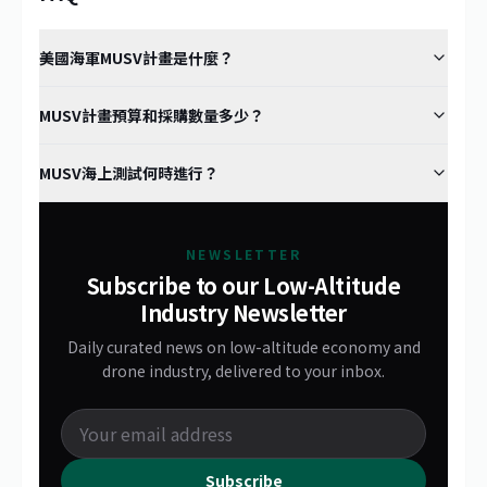
美國海軍MUSV計畫是什麼？
MUSV計畫預算和採購數量多少？
MUSV海上測試何時進行？
NEWSLETTER
Subscribe to our Low-Altitude
Industry Newsletter
Daily curated news on low-altitude economy and
drone industry, delivered to your inbox.
Subscribe