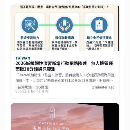
TAIWAN
2026城鎮韌性演習新增行動網路降速 無人機營運
面臨30分鐘通訊壓測
「2026城鎮韌性（防空）演習」將首度納入30分鐘行動網路降速
演練，中、北部共14縣市分別於8月10日及13日實施。對依賴行
動通訊、雲端平台與即時影像的無人機業者而言，這也是檢驗備
台灣焦點
5G通訊
2 minutes ago
Source: iThome 台灣
援鏈路、離線作業及企業維運計畫的重要測試。