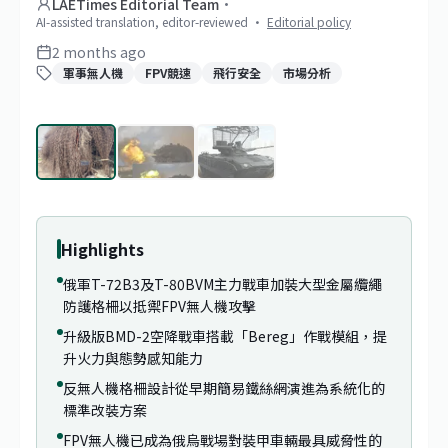
LAETimes Editorial Team
·
AI-assisted translation, editor-reviewed
·
Editorial policy
2 months ago
軍事無人機
FPV競速
飛行安全
市場分析
1
/
3
Highlights
俄軍T-72B3及T-80BVM主力戰車加裝大型金屬纜繩
防護格柵以抵禦FPV無人機攻擊
升級版BMD-2空降戰車搭載「Bereg」作戰模組，提
升火力與態勢感知能力
反無人機格柵設計從早期簡易鐵絲網演進為系統化的
標準改裝方案
FPV無人機已成為俄烏戰場對裝甲車輛最具威脅性的