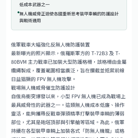
低成本武器之一
無人機威脅正迫使各國重新思考裝甲車輛的防護設計
與戰術運用
俄軍戰車大幅強化反無人機防護裝置
最新曝光的照片顯示，俄羅斯軍方的 T-72B3 及 T-
80BVM 主力戰車已加裝大型防護格柵，該格柵由金屬
纜繩製成，覆蓋範圍相當廣泛，旨在攔截並抵禦前線
日益猖獗的 FPV 無人機攻擊。
戰場無人機威脅催生防護設計
自俄烏衝突爆發以來，小型 FPV 無人機已成為戰場上
最具威脅性的武器之一。這類無人機成本低廉、操作
靈活，能夠攜帶反戰車彈頭精準打擊裝甲車輛的薄弱
部位，尤其是砲塔頂部與引擎艙等區域。為此，俄軍
持續在各型裝甲車輛上加裝各式「防無人機籠」或格