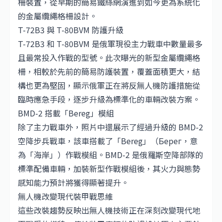
柵裝置，從早期的簡易鐵絲網演進到如今更為系統化
的金屬纜繩格柵設計。
T-72B3 與 T-80BVM 防護升級
T-72B3 和 T-80BVM 是俄軍現役主力戰車中數量最多
且最常投入作戰的型號。此次曝光的新型金屬纜繩格
柵，相較於先前的簡易防護裝置，覆蓋面積更大，結
構也更為堅固，顯示俄軍正在將反無人機防護措施從
臨時應急手段，逐步升級為標準化的車輛改裝方案。
BMD-2 搭載「Bereg」模組
除了主力戰車外，照片中還展示了經過升級的 BMD-2
空降步兵戰車，該車搭載了「Bereg」（Берег，意
為「海岸」）作戰模組。BMD-2 是俄羅斯空降部隊的
標準配備車輛，加裝新型作戰模組後，其火力與態勢
感知能力預計將獲得顯著提升。
無人機改變現代裝甲戰思維
這些改裝趨勢反映出無人機技術正在深刻改變現代地