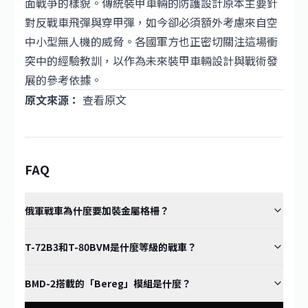
面戰爭的樣貌。傳統裝甲車輛的防護設計原本主要針
對反戰車飛彈與穿甲彈，如今卻必須額外考慮來自空
中小型無人機的威脅。各國軍方也正密切關注這場衝
突中的經驗教訓，以作為未來裝甲車輛設計與戰術發
展的參考依據。
原文來源：
查看原文
FAQ
俄軍戰車為什麼要加裝金屬格柵？
T-72B3和T-80BVM是什麼等級的戰車？
BMD-2搭載的「Bereg」模組是什麼？