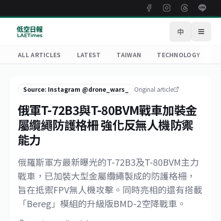
中
Open
ALL ARTICLES
LATEST
TAIWAN
TECHNOLOGY
R
Source: Instagram @drone_wars_
Original article
俄軍T-72B3與T-80BVM戰車加裝金
屬纜繩防護格柵 強化反無人機防禦
能力
俄羅斯軍方最新曝光的T-72B3及T-80BVM主力
戰車，已加裝大型金屬纜繩製成的防護格柵，
旨在抵禦FPV無人機攻擊。同時亮相的還有搭載
「Bereg」模組的升級版BMD-2空降戰車。