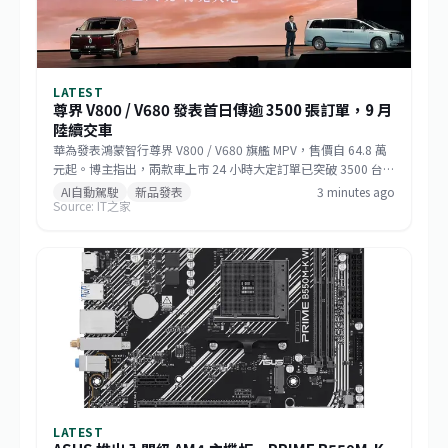
LATEST
尊界 V800 / V680 發表首日傳逾 3500 張訂單，9 月
陸續交車
華為發表鴻蒙智行尊界 V800 / V680 旗艦 MPV，售價自 64.8 萬
元起。博主指出，兩款車上市 24 小時大定訂單已突破 3500 台；
V800 導入面向 L3 自動駕駛的原生架構，兩款車預計 9 月開始交
AI自動駕駛
新品發表
3 minutes ago
Source: IT之家
付。
LATEST