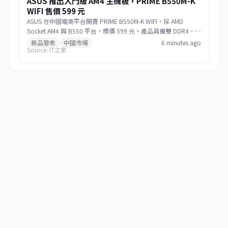
ASUS 推出入門級 AM4 主機板，PRIME B550M-K
WIFI 售價 599 元
ASUS 在中國電商平台開賣 PRIME B550M-K WIFI，採 AMD
Socket AM4 與 B550 平台，標價 599 元。產品具備雙 DDR4、雙
M.2、PCIe Gen4 ×16、1GbE LAN及 Wi-Fi 6，定位偏向精簡配
新品發表
中國市場
6 minutes ago
Source: IT之家
置的入門級主機板。