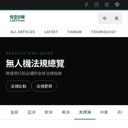
中
Open
ALL ARTICLES
LATEST
TAIWAN
TECHNOLOGY
R
REGULATIONS GUIDE
無人機法規總覽
跨境飛行前必讀的全球法規指南
法規比較
法規更新
全部
亞洲
歐洲
美洲
大洋洲
中東
非洲