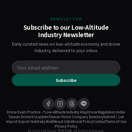
NEWSLETTER
Subscribe to our Low-Altitude
Industry Newsletter
Daily curated news on low-altitude economy and drone
industry, delivered to your inbox.
Subscribe
Drone Exam Practice ↗
Low-Altitude Industry Map
Drone Regulation Index
Taiwan Drone Ecosystem
Taiwan Drone Company Directory
Submit / List
Import-Export Hub
Daily Brief
About Us
Editorial Policy
Contact
Terms of Use
Privacy Policy
© 2026 LAETimes 低空日報. All Rights Reserved.