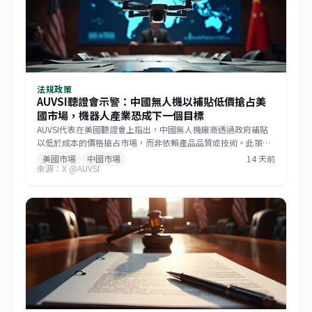
法規政策
AUVSI聽證會示警：中國無人機以補貼低價搶占美
國市場，機器人產業恐成下一個目標
AUVSI代表在美國聽證會上指出，中國無人機廠商透過政府補貼
以低於成本的價格搶占市場，而非依賴產品品質或技術。此策略
已成功主導美國消費級與商用無人機市場，如今相同模式正擴散
美國市場
中國市場
14 天前
來源：X @AUVSI
至機器人領域。此舉促使美國國會推動《GUARD Act》，並喚起
各界對供應鏈安全的重視。對台灣而言，這波去中國化的趨勢帶
來擴大非紅供應鏈的機會，但業者仍需強化技術自主與國際合規
能力。