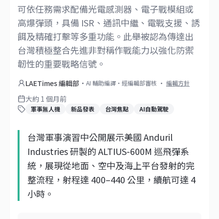
可依任務需求配備光電感測器、電子戰模組或
高爆彈頭，具備 ISR、通訊中繼、電戰支援、誘
餌及精確打擊等多重功能。此舉被認為傳達出
台灣積極整合先進非對稱作戰能力以強化防禦
韌性的重要戰略信號。
LAETimes 編輯部
·
AI 輔助編譯・經編輯部審核
·
編輯方針
大約 1 個月前
軍事無人機
新品發表
台灣焦點
AI自動駕駛
台灣軍事演習中公開展示美國 Anduril
Industries 研製的 ALTIUS-600M 巡飛彈系
統，展現從地面、空中及海上平台發射的完
整流程，射程達 400–440 公里，續航可達 4
小時。