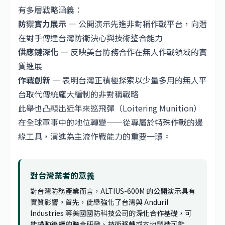
有多層戰略涵義：
防禦實力展示
— 公開演示先進非對稱作戰平台，向潛
在對手傳達台灣防衛決心與技術整合能力
供應鏈深化
— 反映美台防務合作在無人作戰領域的實
質進展
作戰創新
— 表明台灣正積極探索以少量多用的無人平
台取代傳統龐大編制的非對稱戰略
此舉也凸顯出近年來巡飛彈（Loitering Munition）
在全球軍事中的地位轉變——從專屬於特殊作戰的邊
緣工具，演進為主流作戰能力的重要一環。
對台灣業者的意義
對台灣防務產業而言，ALTIUS-600M 的公開演示具有
實質影響。首先，此舉強化了台灣與 Anduril
Industries 等美國國防科技公司的深化合作基礎，可
能帶動後續的聯合研發、技術移轉或本地製造可能