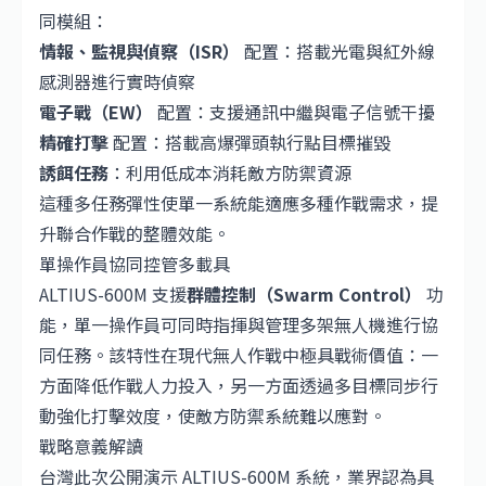
同模組：
情報、監視與偵察（ISR）
配置：搭載光電與紅外線
感測器進行實時偵察
電子戰（EW）
配置：支援通訊中繼與電子信號干擾
精確打擊
配置：搭載高爆彈頭執行點目標摧毀
誘餌任務
：利用低成本消耗敵方防禦資源
這種多任務彈性使單一系統能適應多種作戰需求，提
升聯合作戰的整體效能。
單操作員協同控管多載具
ALTIUS-600M 支援
群體控制（Swarm Control）
功
能，單一操作員可同時指揮與管理多架無人機進行協
同任務。該特性在現代無人作戰中極具戰術價值：一
方面降低作戰人力投入，另一方面透過多目標同步行
動強化打擊效度，使敵方防禦系統難以應對。
戰略意義解讀
台灣此次公開演示 ALTIUS-600M 系統，業界認為具