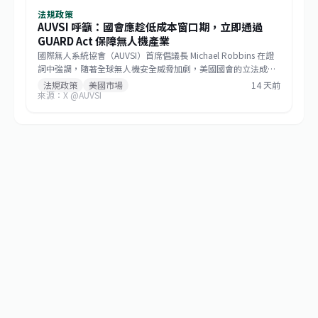
法規政策
AUVSI 呼籲：國會應趁低成本窗口期，立即通過
GUARD Act 保障無人機產業
國際無人系統協會（AUVSI）首席倡議長 Michael Robbins 在證
詞中強調，隨著全球無人機安全威脅加劇，美國國會的立法成本
窗口已開啟。他呼籲立法者把握時機，立即通過《防止無人機攻
法規政策
美國市場
14 天前
來源：X @AUVSI
擊與保障國土安全法案》（GUARD Act），以最低的成本結構來
填補安全漏洞，並保護美國本土無人機產業的技術優勢。