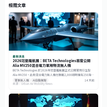
相關文章
最新消息
2026范堡羅航展：BETA Technologies首度公開
Alia MV250混合電力軍用物流無人機
BETA Technologies 於2026年范堡羅航展正式公開軍用衍生型
Alia MV250。此款混合電力無人機在酬載2,000磅時擁有250海里
戰術航程，若酬載減至1,000磅則任務半徑可達750海里，巡航速
軍事無人機
AI自動駕駛
14 天前
來源：Urban Air Mobility News
度逾170節。該機整合GE Aerospace研發的渦輪發電機與
Sikorsky MATRIX自主系統，搭配開放式架構飛行控制，能快速更
換任務模組。BETA強調，相較於傾轉旋翼機，MV250能以更低成
本提供更遠、更快的運補能力，滿足未來分散式作戰需求。