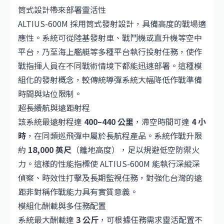
筒式設計帶來部署靈活性
ALTIUS-600M 採用筒式發射設計，具備高度的戰場適
應性。系統可從陸基發射車、戰鬥機或直升機等空中
平台，乃至海上艦艇等多種平台執行投射任務，使作
戰指揮人員在不同戰術情境下都能迅速部署。這種模
組化的發射概念，較傳統導彈系統大幅降低作戰準備
時間與站位限制。
超長續航與遠距射程
該系統最遠射程達
400–440 公里
，滯空時間可達
4 小
時
，在同類巡飛彈中屬於長航程產品。系統作戰升限
約
18,000 英尺
（離地高度），足以規避低空防禦火
力。這樣的性能指標使 ALTIUS-600M 能執行深縱深
偵察、時效性打擊及長期監視任務，對強化台灣的遠
距非對稱作戰能力具有實質意義。
模組化酬載與多任務配置
系統最大酬載達
3 公斤
，可根據任務需求靈活配置不