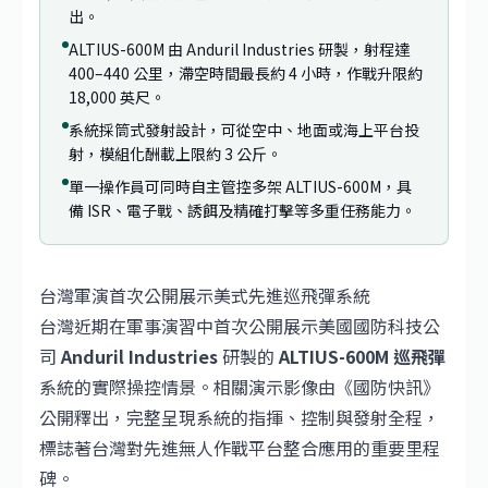
出。
ALTIUS-600M 由 Anduril Industries 研製，射程達
400–440 公里，滯空時間最長約 4 小時，作戰升限約
18,000 英尺。
系統採筒式發射設計，可從空中、地面或海上平台投
射，模組化酬載上限約 3 公斤。
單一操作員可同時自主管控多架 ALTIUS-600M，具
備 ISR、電子戰、誘餌及精確打擊等多重任務能力。
台灣軍演首次公開展示美式先進巡飛彈系統
台灣近期在軍事演習中首次公開展示美國國防科技公
司
Anduril Industries
研製的
ALTIUS-600M 巡飛彈
系統的實際操控情景。相關演示影像由《國防快訊》
公開釋出，完整呈現系統的指揮、控制與發射全程，
標誌著台灣對先進無人作戰平台整合應用的重要里程
碑。