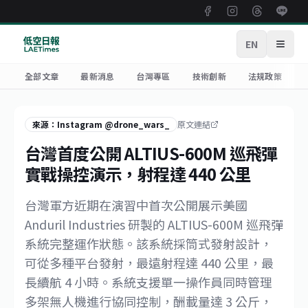
EN
開啟
全部文章
最新消息
台灣專區
技術創新
法規政策
來源：Instagram @drone_wars_
原文連結
台灣首度公開 ALTIUS-600M 巡飛彈
實戰操控演示，射程達 440 公里
台灣軍方近期在演習中首次公開展示美國
Anduril Industries 研製的 ALTIUS-600M 巡飛彈
系統完整運作狀態。該系統採筒式發射設計，
可從多種平台發射，最遠射程達 440 公里，最
長續航 4 小時。系統支援單一操作員同時管理
多架無人機進行協同控制，酬載量達 3 公斤，