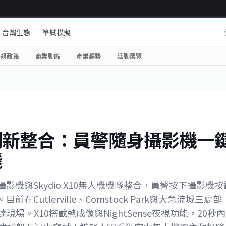
台灣生態
筆試模擬
法規政策
商業動態
產業趨勢
活動展覽
創新整合：員警隨身攝影機一
飛
機與Skydio X10無人機機隊整合，員警按下攝影機按
utlerville、Comstock Park與大急流城三處部
場。X10搭載熱成像與NightSense夜視功能，20秒內