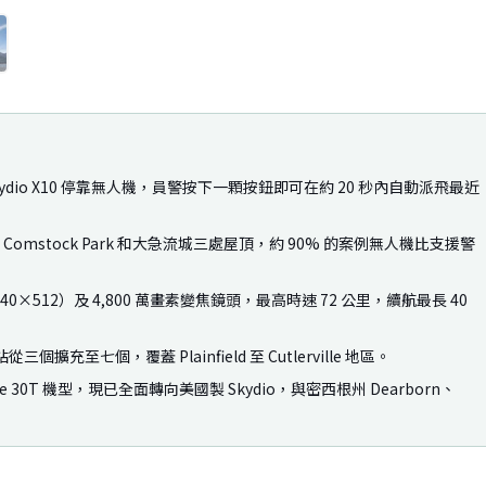
1
/
4
ydio X10 停靠無人機，員警按下一顆按鈕即可在約 20 秒內自動派飛最近
ille、Comstock Park 和大急流城三處屋頂，約 90% 的案例無人機比支援警
相機（640×512）及 4,800 萬畫素變焦鏡頭，最高時速 72 公里，續航最長 40
充至七個，覆蓋 Plainfield 至 Cutlerville 地區。
atrice 30T 機型，現已全面轉向美國製 Skydio，與密西根州 Dearborn、