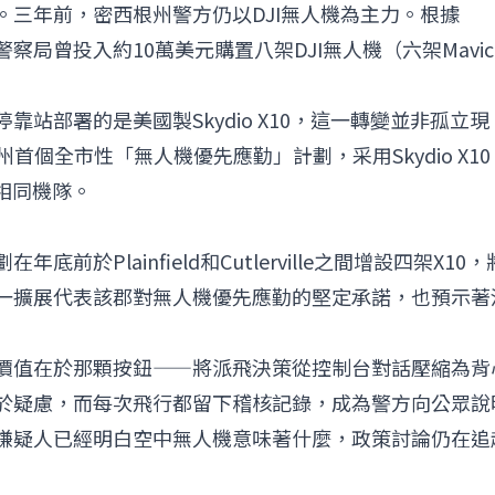
。三年前，密西根州警方仍以
DJI
無人機為主力。根據
流城警察局曾投入約10萬美元購置八架DJI無人機（六架Mavic
站部署的是美國製Skydio X10，這一轉變並非孤立現
根州首個全市性「無人機優先應勤」計劃，采用Skydio X10
立相同機隊。
於Plainfield和Cutlerville之間增設四架X10，
一擴展代表該郡對無人機優先應勤的堅定承諾，也預示著
核心價值在於那顆按鈕——將派飛決策從控制台對話壓縮為背
於疑慮，而每次飛行都留下稽核記錄，成為警方向公眾說
嫌疑人已經明白空中無人機意味著什麼，政策討論仍在追