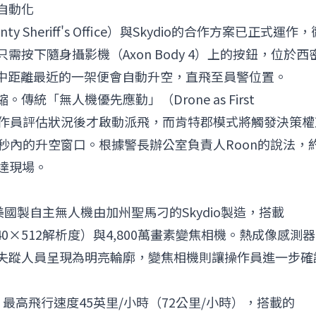
自動化
heriff's Office）與
Skydio
的合作方案已正式運作，
按下隨身攝影機（Axon Body 4）上的按鈕，位於西
無人機中距離最近的一架便會自動升空，直飛至員警位置。
統「無人機優先應勤」（Drone as First
中心操作員評估狀況後才啟動派飛，而肯特郡模式將觸發決策權
秒內的升空窗口。根據警長辦公室負責人Roon的說法，
達現場。
國製自主無人機由加州聖馬刁的Skydio製造，搭載
相機（640×512解析度）與4,800萬畫素變焦相機。熱成像感測器
失蹤人員呈現為明亮輪廓，變焦相機則讓操作員進一步確
，最高飛行速度45英里/小時（72公里/小時），搭載的