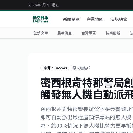
2026年8月7日週五
新聞總覽
產業地圖
法規總覽
全部文章
最新消息
台灣專區
技術創新
來源：DroneXL
原文連結
密西根肯特郡警局
觸發無人機自動派
密西根州肯特郡警長辦公室將員警隨身攝影
即可自動派出最近屋頂停靠站的無人機。目前在C
署，約90%情況下無人機比警力更早抵達現