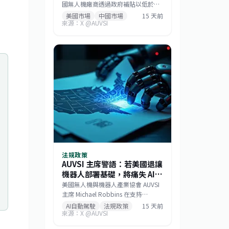
國無人機廠商透過政府補貼以低於成
本的價格搶占市場，而非依賴產品品
美國市場
中國市場
15 天前
來源：X @AUVSI
質或技術。此策略已成功主導美國消
費級與商用無人機市場，如今相同模
式正擴散至機器人領域。此舉促使美
國國會推動《GUARD Act》，並喚起
各界對供應鏈安全的重視。對台灣而
言，這波去中國化的趨勢帶來擴大非
紅供應鏈的機會，但業者仍需強化技
術自主與國際合規能力。
法規政策
AUVSI 主席警語：若美國退讓
機器人部署基礎，將痛失 AI
數據主權
美國無人機與機器人產業協會 AUVSI
主席 Michael Robbins 在支持
《GUARD 法案》的證詞中強調，機
AI自動駕駛
法規政策
15 天前
來源：X @AUVSI
器人是人工智慧的實體化身，若美國
將機器人部署的基礎設施讓給中國，