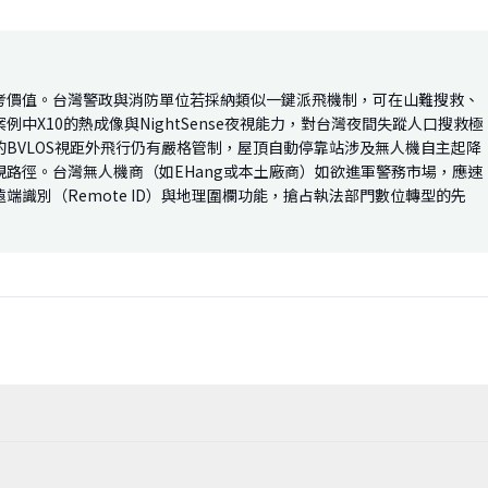
考價值。台灣警政與消防單位若採納類似一鍵派飛機制，可在山難搜救、
中X10的熱成像與NightSense夜視能力，對台灣夜間失蹤人口搜救極
BVLOS視距外飛行仍有嚴格管制，屋頂自動停靠站涉及無人機自主起降
路徑。台灣無人機商（如EHang或本土廠商）如欲進軍警務市場，應速
識別（Remote ID）與地理圍欄功能，搶占執法部門數位轉型的先