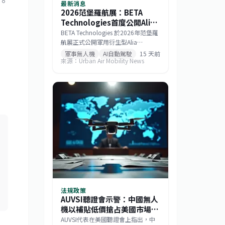
。
最新消息
2026范堡羅航展：BETA
Technologies首度公開Alia
MV250混合電力軍用物流無
BETA Technologies 於2026年范堡羅
人機
航展正式公開軍用衍生型Alia
MV250。此款混合電力無人機在酬載
軍事無人機
AI自動駕駛
15 天前
來源：Urban Air Mobility News
2,000磅時擁有250海里戰術航程，若
酬載減至1,000磅則任務半徑可達750
海里，巡航速度逾170節。該機整合
GE Aerospace研發的渦輪發電機與
Sikorsky MATRIX自主系統，搭配開放
式架構飛行控制，能快速更換任務模
組。BETA強調，相較於傾轉旋翼機，
MV250能以更低成本提供更遠、更快
的運補能力，滿足未來分散式作戰需
求。
法規政策
AUVSI聽證會示警：中國無人
機以補貼低價搶占美國市場，
機器人產業恐成下一個目標
AUVSI代表在美國聽證會上指出，中