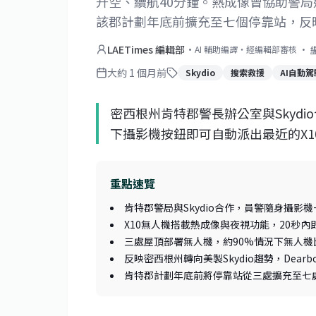
升空、續航40分鐘。熱成像曾協助警
該郡計劃年底前擴充至七個停靠站，反
LAETimes 編輯部
·
AI 輔助編譯・經編輯部審核
·
大約 1 個月前
Skydio
搜索救援
AI自動駕
密西根州肯特郡警長辦公室與Skyd
下攝影機按鈕即可自動派出最近的X
重點速覽
肯特郡警局與Skydio合作，員警隨身攝
X10無人機搭載熱成像與夜視功能，20秒內
三處屋頂部署無人機，約90%情況下無人
反映密西根州轉向美製Skydio趨勢，Dearb
肯特郡計劃年底前將停靠站從三處擴充至七