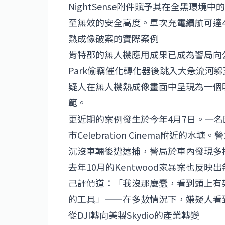
NightSense附件賦予其在全黑環
至無效的安全高度。單次充電續航可達4
熱成像破案的實際案例
肯特郡的無人機應用成果已成為警局向公眾
Park偷竊催化轉化器後跳入大急流河
疑人在無人機熱成像畫面中呈現為一個
範。
更近期的案例發生於今年4月7日。一名因
市Celebration Cinema附
沉沒車輛後遭逮捕，警局於車內發現多
去年10月的Kentwood家暴案也
己評價道：「我沒那麼蠢，看到頭上有
的工具」——在多數情況下，嫌疑人看
從DJI轉向美製Skydio的產業轉變