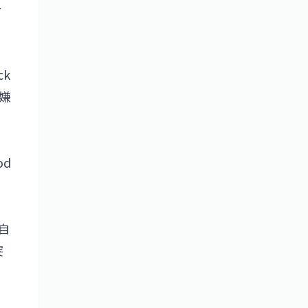
升
k
嫌
d
自
突