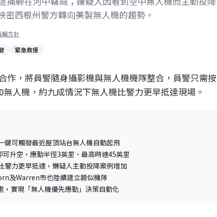
局逮捕躲在河中竊賊；嫌疑人因看到空中無人機而主動投降
映密西根州警方轉向美製無人機的趨勢。
編輯方針
駛
緊急救援
io合作，將員警隨身攝影機與無人機機隊整合，員警只需按
10無人機，約九成情況下無人機比警力更早抵達現場。
影機一鍵可觸發最近屋頂站台無人機自動起飛
即可升空，應勤半徑3英里、最高時速45英里
機比警力更早抵達，嫌疑人主動投降案例增加
orn及Warren市也陸續建立類似機隊
處，實現「無人機優先應勤」決策自動化