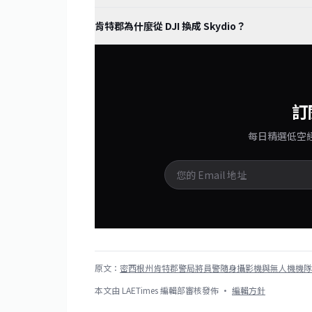
肯特郡為什麼從 DJI 換成 Skydio？
訂
每日精選低空
原文：
密西根州肯特郡警局將員警隨身攝影機與無人機機隊
本文由 LAETimes 編輯部審核發佈 ·
編輯方針