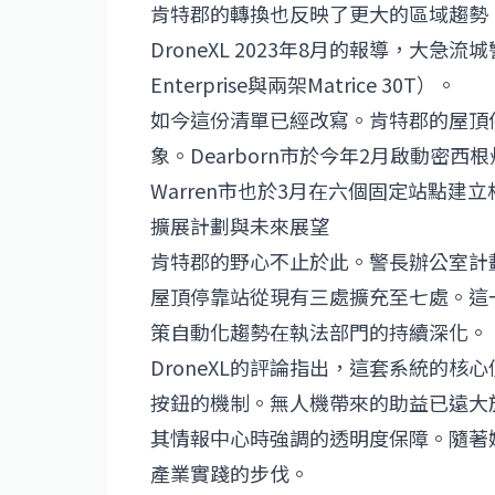
肯特郡的轉換也反映了更大的區域趨勢
DroneXL 2023年8月的報導，大急
Enterprise與兩架Matrice 30T）。
如今這份清單已經改寫。肯特郡的屋頂停靠
象。Dearborn市於今年2月啟動密西
Warren市也於3月在六個固定站點建
擴展計劃與未來展望
肯特郡的野心不止於此。警長辦公室計劃在年底前
屋頂停靠站從現有三處擴充至七處。這
策自動化趨勢在執法部門的持續深化。
DroneXL的評論指出，這套系統的
按鈕的機制。無人機帶來的助益已遠大
其情報中心時強調的透明度保障。隨著
產業實踐的步伐。