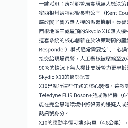
一鍵派飛：肯特郡警局實現無人機決策
密西根州肯特郡警長辦公室（Kent County S
底改變了警方無人機的派遣機制。員警只需
西根地區三處屋頂的Skydio X10
這套系統的核心創新在於決策時間的壓縮。傳
Responder）模式通常需要控制
接交給現場員警，人工審核被壓縮至20
90%的情況下無人機比支援警力更早抵
Skydio X10的優勢配置
X10是執行這些任務的核心裝備，這款美
Teledyne FLIR Boson+熱成像
能在完全黑暗環境中將躲藏的嫌疑人或
熱訊號身分。
X10的應勤半徑可達3英里（4.8公里）