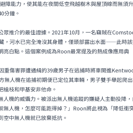
境中的避障能力，使其能在夜間低空飛越樹木與屋頂線而無須
0分鐘。
推介的最佳證據。2021年10月，一名竊賊在Comstoc
躲藏，河水已完全淹沒其身體，僅頭部露出水面——此時該
明亮白點。這個案例成為Roon最常提及的熱成像應用典
重傷害罪遭通緝的39歲男子在逃捕時將車開進Kentwoo
近的水塘。警方無人機在追捕初期便已定位其車輛，男子雙手舉起爬出
把槍枝和甲基安非他命。
反映出無人機的威懾力。被派出無人機追蹤的嫌疑人主動投降，
架無人機，怎麼可能跑得掉？」Roon將此視為「降低衝
到空中無人機就已放棄抵抗。