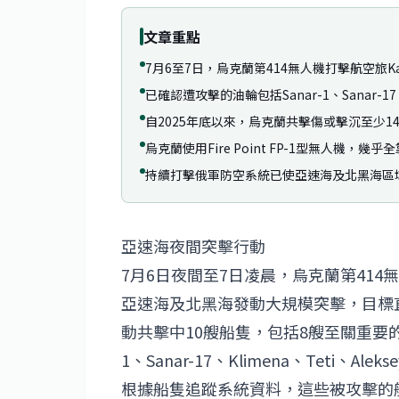
文章重點
7月6至7日，烏克蘭第414無人機打擊航空旅K
已確認遭攻擊的油輪包括Sanar-1、Sanar-17、Kl
自2025年底以來，烏克蘭共擊傷或擊沉至少1
烏克蘭使用Fire Point FP-1型無人
持續打擊俄軍防空系統已使亞速海及北黑海區
亞速海夜間突擊行動
7月6日夜間至7日凌晨，烏克蘭第414無
亞速海及北黑海發動大規模突擊，目標
動共擊中10艘船隻，包括8艘至關重要的
1、Sanar-17、Klimena、Teti、Ale
根據船隻追蹤系統資料，這些被攻擊的