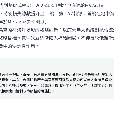
擊傷或擊沉。2026年3月對地中海油輪MV Arctic
為，將使損失總數提升至15艘。據TWZ報導，首艘在地中
於Metagaz事件4個月。
烏克蘭在海洋領域的戰略創新：以廉價無人系統對抗傳統
戰略目標。克里米亞逐漸陷入補給困局，不僅反映俄羅斯
戰中的決定性作用。
考價值。首先，台灣業者應關注Fire Point FP-1等長續航打擊無人
制權衡。其次，台灣防務廠商與國軍應研究烏克蘭如何以無人機補足傳統
協同上的整合模式。第三，台灣無人機服務業者（含空拍、測繪業者）應
及相關出口管制政策調整的可能性。