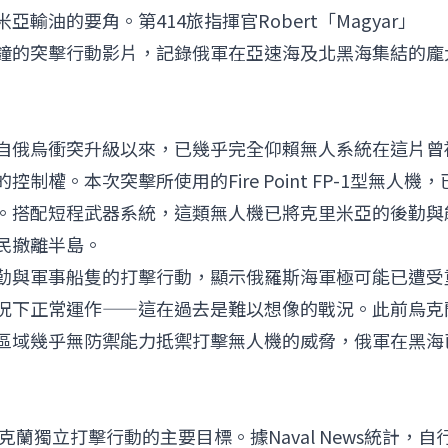
油的要角。第414旅指揮官Robert「Magyar」
約4分半鐘的突擊行動影片，記錄俄軍在亞速海及北黑海集結的龐
自俄烏衝突升級以來，已幾乎完全仰賴無人系統在這片曾
權。本次突擊所使用的Fire Point FP-1型無人機，
。搭配短程武器系統，這類無人機已將克里米亞的後勤與
民撤離半島。
勤與軍事船隻的打擊行動，顯示俄羅斯海軍極可能已遭受
況下正常運作——這在過去是難以想像的戰況。此前烏克
區域幾乎無防禦能力抵禦打擊無人機的威脅，俄軍在黑海
克蘭獨立打擊行動的主要目標。據Naval News統計，自