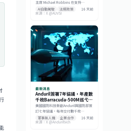
主席 Michael Robbins 在支持
《GUARD 法案》的證詞中強調，機
AI自動駕駛
法規政策
16 天前
來源：X @AUVSI
器人是人工智慧的實體化身，若美國
將機器人部署的基礎設施讓給中國，
無異於直接交出建構 AI 領導地位所仰
賴的大數據。此聽證會旨在推動立
法，確保關鍵機器人系統的供應鏈安
全，防止敏感數據外流。
最新消息
對
Anduril簽署7年協議，年產數
行
千枚Barracuda-500M巡弋飛
彈
美國國防科技新創Anduril與國防部簽
訂七年協議，每年交付數千枚
Barracuda-500M模組化空射巡弋飛
軍事無人機
企業合作
16 天前
來源：X @Anduriltech
彈。該彈種採貨盤與掛架雙模發射，
能
符合低成本大量生產哲學，未來將成