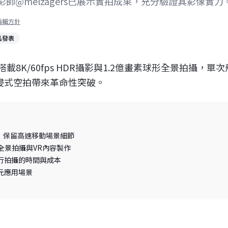
@melzagers已展示實拍成果，充分驗證其影像實力
編輯方針
品發表
機，搭載8K/60fps HDR攝影與1.2億畫素球形全景拍攝，單次
浸式空拍帶來革命性突破。
影片錄製，保留高速移動場景細節
形全景拍攝與VR內容製作
行拍攝的時間與成本
元應用場景
1
/
2