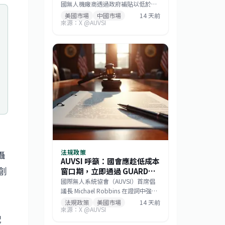
國無人機廠商透過政府補貼以低於成
本的價格搶占市場，而非依賴產品品
美國市場
中國市場
14 天前
來源：X @AUVSI
質或技術。此策略已成功主導美國消
費級與商用無人機市場，如今相同模
式正擴散至機器人領域。此舉促使美
國國會推動《GUARD Act》，並喚起
各界對供應鏈安全的重視。對台灣而
言，這波去中國化的趨勢帶來擴大非
紅供應鏈的機會，但業者仍需強化技
術自主與國際合規能力。
法規政策
攝
AUVSI 呼籲：國會應趁低成本
創
窗口期，立即通過 GUARD
Act 保障無人機產業
國際無人系統協會（AUVSI）首席倡
議長 Michael Robbins 在證詞中強
調，隨著全球無人機安全威脅加劇，
法規政策
美國市場
14 天前
來源：X @AUVSI
美國國會的立法成本窗口已開啟。他
配
呼籲立法者把握時機，立即通過《防