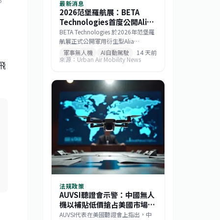
。
最新消息
2026范堡羅航展：BETA
Technologies首度公開Alia
MV250混合電力軍用物流無
BETA Technologies 於2026年范堡羅
人機
航展正式公開軍用衍生型Alia
MV250。此款混合電力無人機在酬載
軍事無人機
AI自動駕駛
14 天前
來源：Urban Air Mobility News
2,000磅時擁有250海里戰術航程，若
飛
酬載減至1,000磅則任務半徑可達750
海里，巡航速度逾170節。該機整合
GE Aerospace研發的渦輪發電機與
Sikorsky MATRIX自主系統，搭配開放
式架構飛行控制，能快速更換任務模
組。BETA強調，相較於傾轉旋翼機，
MV250能以更低成本提供更遠、更快
的運補能力，滿足未來分散式作戰需
求。
法規政策
AUVSI聽證會示警：中國無人
機以補貼低價搶占美國市場，
機器人產業恐成下一個目標
AUVSI代表在美國聽證會上指出，中