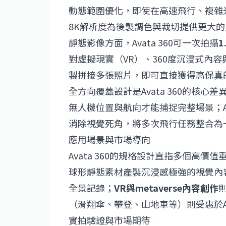
動態範圍優化，即使在高速飛行、複雜
8K解析度為後製調色與裁切提供更大
靜態影像方面，Avata 360可一次拍攝
對虛擬現實（VR）、360度沉浸式內
製拼接多張照片，即可直接獲得高保真
全方向覆蓋設計是Avata 360的核
無人機位置與航向才能捕捉完整場景；Av
消除視覺死角，將多次飛行任務整合為
應用場景與市場導向
Avata 360的規格設計直指多個高價
球形靜態素材產製沉浸感極強的視覺內
全景記錄；
VR與metaverse內容創作
（滑翔傘、攀登、山地車等）則受惠於A
實拍驗證與市場期待