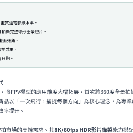
影片錄製，畫質達電影級水準。
，可拍攝完整球形全景照片。
畫面死角。
0 實拍成果。
開售日期。
代
，將FPV機型的應用維度大幅拓展，首次將360度全景拍
新品以「一次飛行，捕捉每個方向」為核心理念，為專業
效率提升。
業空拍市場的高端需求。其
8K/60fps HDR影片錄製
能力搭