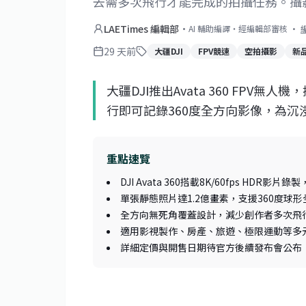
去需多次飛行才能完成的拍攝任務。攝影師
LAETimes 編輯部
·
AI 輔助編譯・經編輯部審核
·
29 天前
大疆DJI
FPV競速
空拍攝影
新
大疆DJI推出Avata 360 FPV無人
行即可記錄360度全方向影像，為沉
重點速覽
DJI Avata 360搭載8K/60fps HDR
單張靜態照片達1.2億畫素，支援360度球
全方向無死角覆蓋設計，減少創作者多次飛
適用影視製作、房產、旅遊、極限運動等多
詳細定價與開售日期待官方後續發布會公布