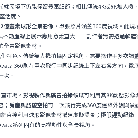
光線環境下仍能保留豐富細節；相比傳統4K或6K無人機
的靈活度。
1.2億畫素球形全景影像
，單張照片涵蓋360度視域。此規
容與不動產線上展示應用意義重大——創作者無需透過軟體
的全景影像素材。
心差異化特色。傳統無人機拍攝固定視角，需要操作手多次調
ata 360則在單次飛行中同步記錄上下左右各方向，徹
一次。
值垂直市場。
影視製作與廣告拍攝
領域可利用其8K動態影像
容；
房產與旅遊空拍
可一次飛行完成360度建築外觀與景
則能直接利用球形影像素材構建虛擬場景；
極限運動紀錄
vata系列固有的高機動性與全景視角。