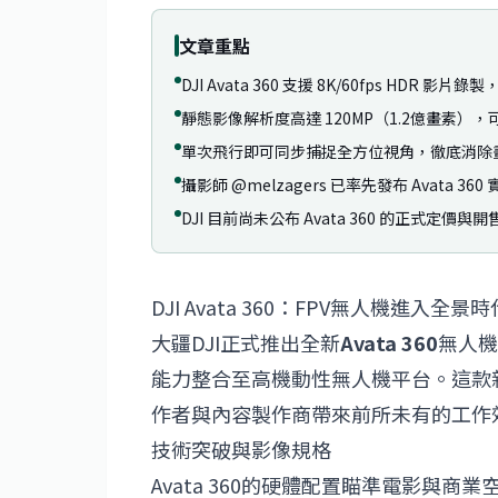
文章重點
DJI Avata 360 支援 8K/60fps HDR 
靜態影像解析度高達 120MP（1.2億畫素）
單次飛行即可同步捕捉全方位視角，徹底消除
攝影師 @melzagers 已率先發布 Avata 36
DJI 目前尚未公布 Avata 360 的正式定價與
DJI Avata 360：FPV無人機進入全景時
大疆
DJI
正式推出全新
Avata 360
無人機
能力整合至高機動性無人機平台。這款
作者與內容製作商帶來前所未有的工作
技術突破與影像規格
Avata 360的硬體配置瞄準電影與商