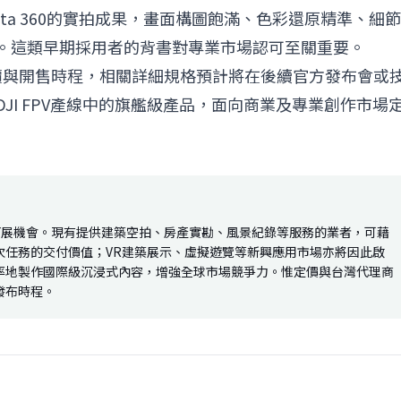
Avata 360的實拍成果，畫面構圖飽滿、色彩還原精準、細節
。這類早期採用者的背書對專業市場認可至關重要。
式定價與開售時程，相關詳細規格預計將在後續官方發布會或
JI FPV產線中的旗艦級產品，面向商業及專業創作市場
業務拓展機會。現有提供建築空拍、房產實勘、風景紀錄等服務的業者，可藉
次任務的交付價值；VR建築展示、虛擬遊覽等新興應用市場亦將因此啟
率地製作國際級沉浸式內容，增強全球市場競爭力。惟定價與台灣代理商
發布時程。