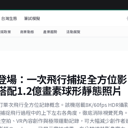
台灣生態
筆試模擬
法規政策
商業動態
產業趨勢
活動展覽
60 正式登場：一次飛行捕捉全方位影
HDR搭配1.2億畫素球形靜態照片
主打單次飛行全方位記錄概念。該機搭載8K/60fps HDR攝
步捕捉飛行過程中的上下左右各角度，徹底消除視覺死角
、房產空拍、VR內容創作與極限運動記錄，可大幅減少創作者