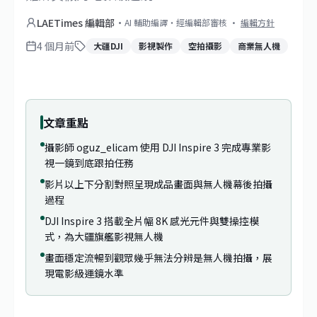
LAETimes 編輯部
·
AI 輔助編譯・經編輯部審核
·
編輯方針
4 個月前
大疆DJI
影視製作
空拍攝影
商業無人機
文章重點
攝影師 oguz_elicam 使用 DJI Inspire 3 完成專業影
視一鏡到底跟拍任務
影片以上下分割對照呈現成品畫面與無人機幕後拍攝
過程
DJI Inspire 3 搭載全片幅 8K 感光元件與雙操控模
式，為大疆旗艦影視無人機
畫面穩定流暢到觀眾幾乎無法分辨是無人機拍攝，展
現電影級運鏡水準