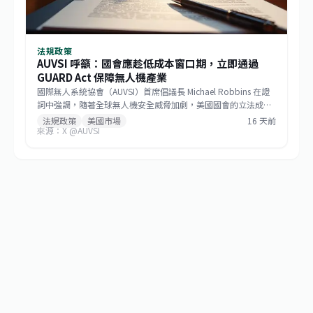
法規政策
AUVSI 呼籲：國會應趁低成本窗口期，立即通過
GUARD Act 保障無人機產業
國際無人系統協會（AUVSI）首席倡議長 Michael Robbins 在證
詞中強調，隨著全球無人機安全威脅加劇，美國國會的立法成本
窗口已開啟。他呼籲立法者把握時機，立即通過《防止無人機攻
法規政策
美國市場
16 天前
來源：X @AUVSI
擊與保障國土安全法案》（GUARD Act），以最低的成本結構來
填補安全漏洞，並保護美國本土無人機產業的技術優勢。