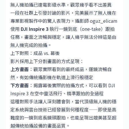
無人機拍攝已達電影級水準，觀眾幾乎看不出差異
一段在社群上引發討論的影片，完美展示了無人機在
專業影視製作中的驚人表現力。攝影師 oguz_elicam
使用
DJI
Inspire 3
執行一鏡到底（one-take）跟拍
任務，畫面之流暢與穩定，讓人幾乎無法分辨這是由
無人機完成的拍攝。
上下對照：成品 vs. 幕後
影片採用上下分割畫面的方式呈現：
上方畫面
：觀眾實際看到的最終成品，運鏡流暢自
然，有如傳統攝影機在軌道上滑行般穩定
下方畫面
：揭露幕後實際的拍攝方式，可以看到 DJI
Inspire 3 在空中靈活飛行、精準跟拍的全過程
這種對照手法讓人深刻體會到，當代頂級無人機的穩
定系統與雲台技術已經發展到何種程度——即使是高
難度的一鏡到底長鏡頭跟拍，也能呈現出媲美甚至超
越傳統拍攝設備的畫面品質。