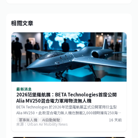
相關文章
最新消息
2026范堡羅航展：BETA Technologies首度公開
Alia MV250混合電力軍用物流無人機
BETA Technologies 於2026年范堡羅航展正式公開軍用衍生型
Alia MV250。此款混合電力無人機在酬載2,000磅時擁有250海里
戰術航程，若酬載減至1,000磅則任務半徑可達750海里，巡航速
軍事無人機
AI自動駕駛
16 天前
來源：Urban Air Mobility News
度逾170節。該機整合GE Aerospace研發的渦輪發電機與
Sikorsky MATRIX自主系統，搭配開放式架構飛行控制，能快速更
換任務模組。BETA強調，相較於傾轉旋翼機，MV250能以更低成