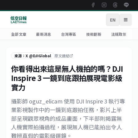
EN
開啟
全部文章
最新消息
台灣專區
技術創新
法規政策
來源：X @DJIGlobal
原文連結
你看得出來這是無人機拍的嗎？DJI
Inspire 3 一鏡到底跟拍展現電影級
實力
攝影師 oguz_elicam 使用 DJI Inspire 3 執行專
業影視製作中的一鏡到底跟拍任務，影片上半
部呈現觀眾視角的成品畫面，下半部則揭露無
人機實際拍攝過程，展現無人機已能拍出令人
難辨真假的電影級運鏡。