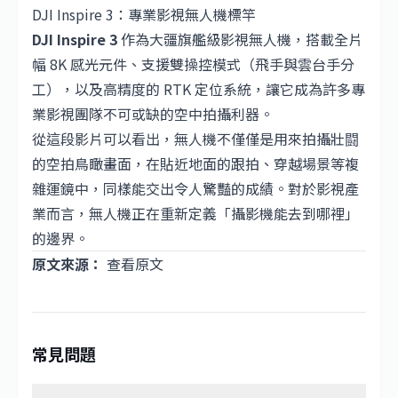
DJI Inspire 3：專業影視無人機標竿
DJI Inspire 3
作為大疆旗艦級影視無人機，搭載全片
幅 8K 感光元件、支援雙操控模式（飛手與雲台手分
工），以及高精度的 RTK 定位系統，讓它成為許多專
業影視團隊不可或缺的空中拍攝利器。
從這段影片可以看出，無人機不僅僅是用來拍攝壯闘
的空拍鳥瞰畫面，在貼近地面的跟拍、穿越場景等複
雜運鏡中，同樣能交出令人驚豔的成績。對於影視產
業而言，無人機正在重新定義「攝影機能去到哪裡」
的邊界。
原文來源：
查看原文
常見問題