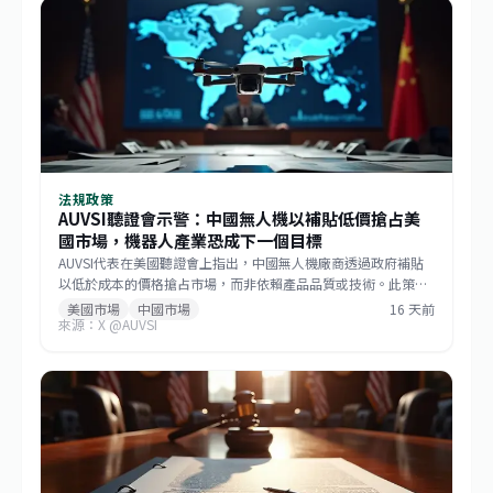
本提供更遠、更快的運補能力，滿足未來分散式作戰需求。
法規政策
AUVSI聽證會示警：中國無人機以補貼低價搶占美
國市場，機器人產業恐成下一個目標
AUVSI代表在美國聽證會上指出，中國無人機廠商透過政府補貼
以低於成本的價格搶占市場，而非依賴產品品質或技術。此策略
已成功主導美國消費級與商用無人機市場，如今相同模式正擴散
美國市場
中國市場
16 天前
來源：X @AUVSI
至機器人領域。此舉促使美國國會推動《GUARD Act》，並喚起
各界對供應鏈安全的重視。對台灣而言，這波去中國化的趨勢帶
來擴大非紅供應鏈的機會，但業者仍需強化技術自主與國際合規
能力。