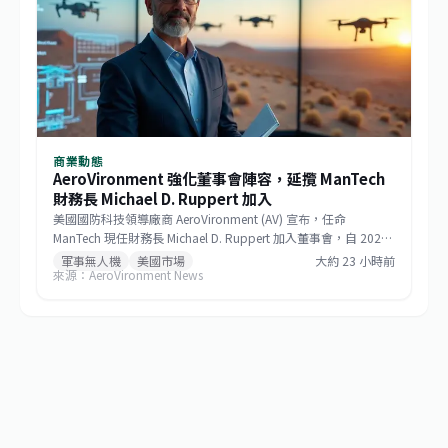
商業動態
AeroVironment 強化董事會陣容，延攬 ManTech
財務長 Michael D. Ruppert 加入
美國國防科技領導廠商 AeroVironment (AV) 宣布，任命
ManTech 現任財務長 Michael D. Ruppert 加入董事會，自 2026
年 8 月 5 日起生效。Ruppert 在航太與國防領域擁有超過 25 年
軍事無人機
美國市場
大約 23 小時前
來源：AeroVironment News
的財務、策略與企業發展資歷，AV 期待借重其專業，加速公司在
自主系統、巡飛彈藥與反無人機等關鍵領域的成長。與此同時，
AV 也宣布資深董事 Charles Thomas Burbage 將於 2026 年度股
東會後退休，結束其自 2013 年以來的董事任期。