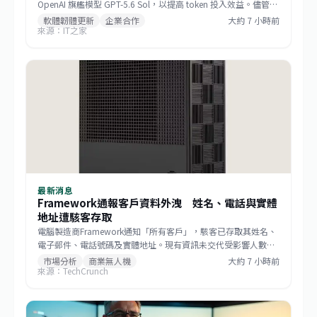
OpenAI 旗艦模型 GPT-5.6 Sol，以提高 token 投入效益。儘管微
軟提供逾 11,000 種模型，工程師也能切換選項，內部工作仍將
軟體韌體更新
企業合作
大約 7 小時前
來源：IT之家
優先運用與 OpenAI 合作取得的技術資源。
最新消息
Framework通報客戶資料外洩 姓名、電話與實體
地址遭駭客存取
電腦製造商Framework通知「所有客戶」，駭客已存取其姓名、
電子郵件、電話號碼及實體地址。現有資訊未交代受影響人數、
入侵時間、攻擊手法及後續補救措施，客戶近期應提高對釣魚郵
市場分析
商業無人機
大約 7 小時前
來源：TechCrunch
件、冒名電話與寄送詐騙的警覺。