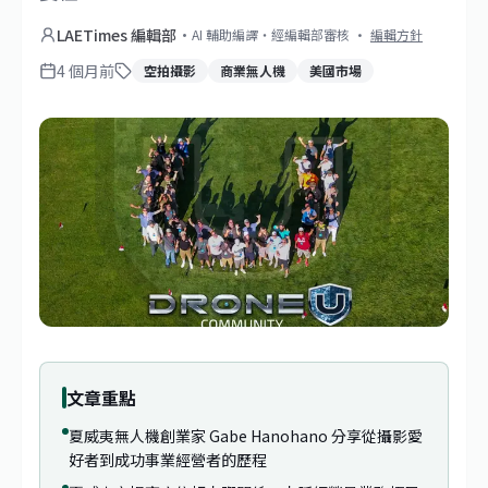
LAETimes 編輯部
·
AI 輔助編譯・經編輯部審核
·
編輯方針
4 個月前
空拍攝影
商業無人機
美國市場
文章重點
夏威夷無人機創業家 Gabe Hanohano 分享從攝影愛
好者到成功事業經營者的歷程