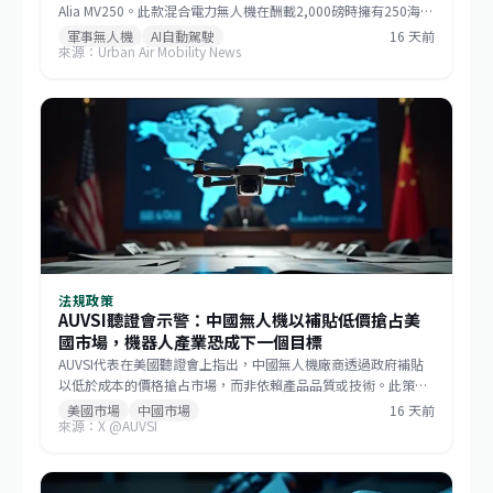
Alia MV250。此款混合電力無人機在酬載2,000磅時擁有250海里
戰術航程，若酬載減至1,000磅則任務半徑可達750海里，巡航速
軍事無人機
AI自動駕駛
16 天前
來源：Urban Air Mobility News
度逾170節。該機整合GE Aerospace研發的渦輪發電機與
Sikorsky MATRIX自主系統，搭配開放式架構飛行控制，能快速更
換任務模組。BETA強調，相較於傾轉旋翼機，MV250能以更低成
本提供更遠、更快的運補能力，滿足未來分散式作戰需求。
法規政策
AUVSI聽證會示警：中國無人機以補貼低價搶占美
國市場，機器人產業恐成下一個目標
AUVSI代表在美國聽證會上指出，中國無人機廠商透過政府補貼
以低於成本的價格搶占市場，而非依賴產品品質或技術。此策略
已成功主導美國消費級與商用無人機市場，如今相同模式正擴散
美國市場
中國市場
16 天前
來源：X @AUVSI
至機器人領域。此舉促使美國國會推動《GUARD Act》，並喚起
各界對供應鏈安全的重視。對台灣而言，這波去中國化的趨勢帶
來擴大非紅供應鏈的機會，但業者仍需強化技術自主與國際合規
能力。