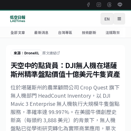
EN
開啟
全部文章
最新消息
台灣專區
技術創新
法規政策
來源：DroneXL
原文連結
天空中的點貨員：DJI無人機在堪薩
斯州精準盤點價值十億美元牛隻資產
位於堪薩斯州的農業顧問公司 Crop Quest 旗下
無人機部門 HeadCount Inventory，以 DJI
Mavic 3 Enterprise 無人機執行大規模牛隻盤點
服務，準確率達 99.997%。在美國牛價創歷史
新高（每頭約 3,888 美元）的背景下，無人機
盤點已從學術研究轉化為實際商業應用，單次