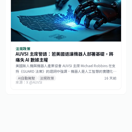
法規政策
AUVSI 主席警語：若美國退讓機器人部署基礎，將
痛失 AI 數據主權
美國無人機與機器人產業協會 AUVSI 主席 Michael Robbins 在支
持《GUARD 法案》的證詞中強調，機器人是人工智慧的實體化
身，若美國將機器人部署的基礎設施讓給中國，無異於直接交出
AI自動駕駛
法規政策
16 天前
來源：X @AUVSI
建構 AI 領導地位所仰賴的大數據。此聽證會旨在推動立法，確保
關鍵機器人系統的供應鏈安全，防止敏感數據外流。