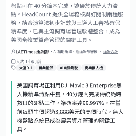
盤點可在 40 分鐘內完成，遠優於傳統人力清
點。HeadCount 提供全場稽核與訂閱制兩種服
務，結合演算法初步計數與三道人工審核確保
精準度，已與主流飼育場管理軟體整合，成為
美國畜牧業資產管理的關鍵工具。
LAETimes 編輯部
·
AI 輔助編譯・經編輯部審核
·
編輯方針
大約 1 個月前
大疆DJI
農業植保
AI自動駕駛
商業無人機
美國飼育場正利用DJI Mavic 3 Enterprise無
人機精準清點牛隻，40分鐘內完成傳統耗時
數日的盤點工作，準確率達99.997%，在當
前每頭牛價超過3,888美元的高價時代，無人
機盤點系統已成為農業資產管理的關鍵工
具。