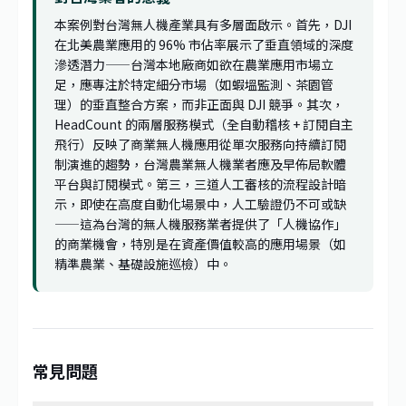
本案例對台灣無人機產業具有多層面啟示。首先，DJI
在北美農業應用的 96% 市佔率展示了垂直領域的深度
滲透潛力——台灣本地廠商如欲在農業應用市場立
足，應專注於特定細分市場（如蝦塭監測、茶園管
理）的垂直整合方案，而非正面與 DJI 競爭。其次，
HeadCount 的兩層服務模式（全自動稽核 + 訂閱自主
飛行）反映了商業無人機應用從單次服務向持續訂閱
制演進的趨勢，台灣農業無人機業者應及早佈局軟體
平台與訂閱模式。第三，三道人工審核的流程設計暗
示，即使在高度自動化場景中，人工驗證仍不可或缺
——這為台灣的無人機服務業者提供了「人機協作」
的商業機會，特別是在資產價值較高的應用場景（如
精準農業、基礎設施巡檢）中。
常見問題