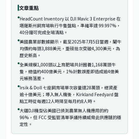
文章重點
HeadCount Inventory 以 DJI Mavic 3 Enterprise 在
堪薩斯州飼育場執行牛隻盤點，準確率達 99.997%，
40分鐘可完成全場清點。
美國農業部數據顯示，截至2025年7月5日當週，閹牛
均價約每頭3,888美元，重磅批次突破4,300美元，為
歷史新高。
全美規模1,000頭以上育肥場共計圈養1,168萬頭牛
隻，總值約400億美元，1%計數誤差即造成逾4億美
元帳務落差。
Irsik & Doll 七座飼育場單次容量達28萬頭，總資產
逾十億美元；導入無人機後，Kirkland Feedyard 盤
點工時從每週12人時降至每月約8人時。
大疆DJI機型佔美國已偵測農業無人機應用的約
96%，但 FCC 受監管清單爭議持續威脅此供應鏈的穩
定性。