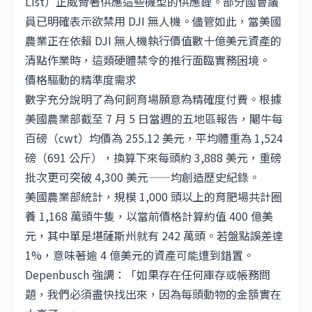
List）正威脅著供應這些機型的供應鏈。部分國會議
員已明確表示欲禁用 DJI 無人機。儘管如此，當美國
農業正在依賴 DJI 無人機執行價值數十億美元資產的
清點作業時，這類硬體禁令的推行面臨實務困境。
價格驅動的精準度需求
數字充分說明了為何飼育場願意為精確度付費。根據
美國農業部截至 7 月 5 日當週的五地區報告，閹牛每
百磅（cwt）均價為 255.12 美元，平均體重為 1,524
磅（691 公斤），換算下來每頭約 3,888 美元，重磅
批次更可突破 4,300 美元——均創造歷史紀錄。
美國農業部統計，規模 1,000 頭以上的育肥場共計圈
養 1,168 萬頭牛隻，以當前價格計算約值 400 億美
元，其中單是堪薩斯州就有 242 萬頭。若盤點誤差達
1%，意味著逾 4 億美元的資產可能遭到錯置。
Depenbusch 強調：「如果存在任何庫存或帳務問
題，我們必須盡快找出來，因為每頭動物的金額實在