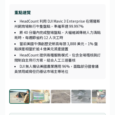
重點速覽
HeadCount 利用 DJI Mavic 3 Enterprise 在堪薩斯
州飼育場執行牛隻盤點，準確率達 99.997%
將 40 分鐘內完成整場盤點，大幅縮減傳統人力清點
耗時，每週節省約 12 人次工時
當前美國牛價創歷史新高每頭 3,888 美元，1% 盤
點誤差相當於逾 4 億美元資產錯置
HeadCount 提供兩種服務模式，包含全場稽核與訂
閱制自主飛行方案，結合人工三道審核
DJI 無人機佔美國農業應用 96%，面臨部分國會議
員禁用威脅但仍穩佔市場主導地位
1
/
10