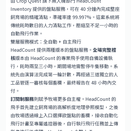
由 Crop Quest 旗下無人機部門 HeadCount
Inventory 提供的盤點服務，可在 40 分鐘內完成整座
飼育場的精確清點，準確率達 99.997%。這套系統將
傳統耗時數日的人力清點工作，壓縮至不足一小時的
自動飛行作業。
雙層服務模式：全自動 + 自主飛行
HeadCount 提供兩種版本的盤點服務。
全場完整稽
核
版本由 HeadCount 的專業飛手使用自備設備執
行，耗時兩至三小時，期間場地需暫停牛隻移動。系
統先由演算法完成第一輪計數，再經過三道獨立的人
工品管逐一審核每個畜欄，最終報告在 48 小時內交
付。
訂閱制服務
則賦予牧場更多自主權。HeadCount 的
飛手首先建立飼育場的高解析度地理參照模型，之後
由牧場透過線上入口選擇欲盤點的畜欄，接收自動化
飛行計畫至專屬遙控器後，自行執行飛行任務並上傳