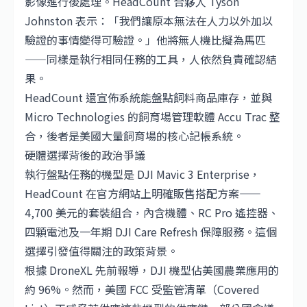
影像進行後處理。HeadCount 合夥人 Tyson
Johnston 表示：「我們讓原本無法在人力以外加以
驗證的事情變得可驗證。」他將無人機比擬為馬匹
——同樣是執行相同任務的工具，人依然負責確認結
果。
HeadCount 還宣佈系統能盤點飼料商品庫存，並與
Micro Technologies 的飼育場管理軟體 Accu Trac 整
合，後者是美國大量飼育場的核心記帳系統。
硬體選擇背後的政治爭議
執行盤點任務的機型是 DJI Mavic 3 Enterprise，
HeadCount 在官方網站上明確販售搭配方案——
4,700 美元的套裝組合，內含機體、RC Pro 遙控器、
四顆電池及一年期 DJI Care Refresh 保障服務。這個
選擇引發值得關注的政策背景。
根據 DroneXL 先前報導，DJI 機型佔美國農業應用的
約 96%。然而，美國 FCC 受監管清單（Covered