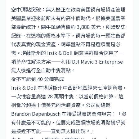
空中清點突破：無人機正在改寫美國飼育場資產管理
美國農業迎來前所未有的高牛價時代。根據美國農業
部最新統計，閹牛單頭售價約 3,888 美元，創造歷史
紀錄。在這樣的價格水準下，飼育場的每一頭牲畜都
代表真實的現金資產，精準盤點不再是選項而是必
需。堪薩斯州的 Irsik & Doll 飼育場群聯合採用了一
項革命性解決方案——利用
DJI
Mavic 3 Enterprise
無人機進行全自動牛隻清點。
從不可能到 40 分鐘完成
Irsik & Doll 在堪薩斯州中西部地區經營七座飼育場，
一次性容量高達 28 萬頭牛隻。以當前價格計算，這
相當於超過十億美元的活體資產。公司副總裁
Brandon Depenbusch 在接受媒體訪問時坦言：「沒
有什麼是不可能的，但要完成整個牧場的清點幾乎就
是接近不可能——直到無人機出現。」