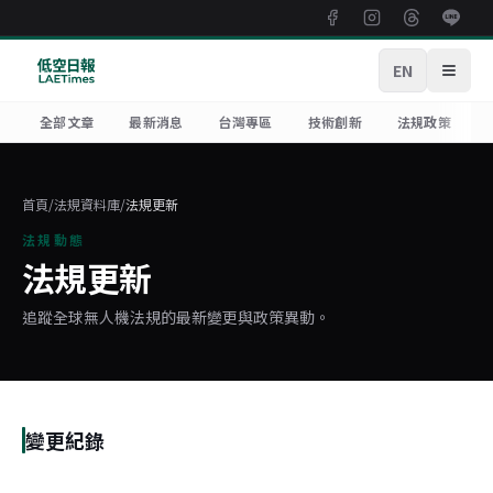
EN
開啟
全部文章
最新消息
台灣專區
技術創新
法規政策
首頁
/
法規資料庫
/
法規更新
法規動態
法規更新
追蹤全球無人機法規的最新變更與政策異動。
變更紀錄