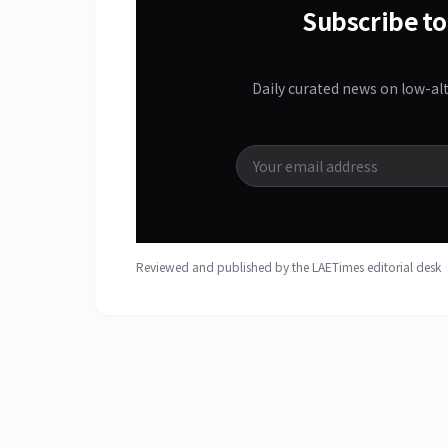
Subscribe to
Daily curated news on low-al
Reviewed and published by the LAETimes editorial des