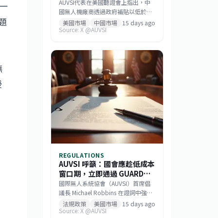
機器人產業恐成下一個目標
AUVSI代表在美國聽證會上指出，中
聚一
國無人機廠商透過政府補貼以低於成
題
本的價格搶占市場，而非依賴產品品
美國市場
中國市場
15 days ago
Source: X @AUVSI
質或技術。此策略已成功主導美國消
費級與商用無人機市場，如今相同模
式正擴散至機器人領域。此舉促使美
國國會推動《GUARD Act》，並喚起
無
各界對供應鏈安全的重視。對台灣而
言，這波去中國化的趨勢帶來擴大非
授
紅供應鏈的機會，但業者仍需強化技
術自主與國際合規能力。
REGULATIONS
AUVSI 呼籲：國會應趁低成本
窗口期，立即通過 GUARD
Act 保障無人機產業
國際無人系統協會（AUVSI）首席倡
切
議長 Michael Robbins 在證詞中強
調，隨著全球無人機安全威脅加劇，
法規政策
美國市場
15 days ago
Source: X @AUVSI
美國國會的立法成本窗口已開啟。他