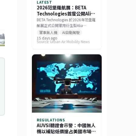
LATEST
2026范堡羅航展：BETA
Technologies首度公開Alia
MV250混合電力軍用物流無
BETA Technologies 於2026年范堡羅
人機
航展正式公開軍用衍生型Alia
MV250。此款混合電力無人機在酬載
軍事無人機
AI自動駕駛
2,000磅時擁有250海里戰術航程，若
15 days ago
+
17
Source: Urban Air Mobility News
酬載減至1,000磅則任務半徑可達750
海里，巡航速度逾170節。該機整合
GE Aerospace研發的渦輪發電機與
Sikorsky MATRIX自主系統，搭配開放
式架構飛行控制，能快速更換任務模
組。BETA強調，相較於傾轉旋翼機，
MV250能以更低成本提供更遠、更快
的運補能力，滿足未來分散式作戰需
求。
REGULATIONS
AUVSI聽證會示警：中國無人
機以補貼低價搶占美國市場，