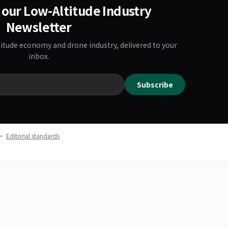
 our Low-Altitude Industry
Newsletter
titude economy and drone industry, delivered to your
inbox.
Subscribe
k ·
Editorial standards