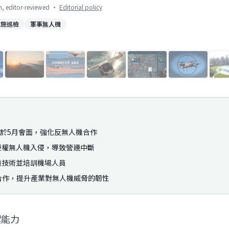
on, editor-reviewed
·
Editorial policy
設施巡檢
軍事無人機
1
/
29
管機構於5月會面，強化反無人機合作
授權無人機入侵，導致營運中斷
機技術並培訓機場人員
ICAO合作，提升產業對無人機威脅的韌性
禦能力