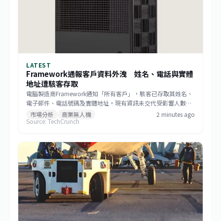
LATEST
Framework通報客戶資料外洩 姓名、電話與實體
地址遭駭客存取
電腦製造商Framework通知「所有客戶」，駭客已存取其姓名、
電子郵件、電話號碼及實體地址。現有資訊未交代受影響人數、
入侵時間、攻擊手法及後續補救措施，客戶近期應提高對釣魚郵
市場分析
商業無人機
2 minutes ago
Source: TechCrunch
件、冒名電話與寄送詐騙的警覺。