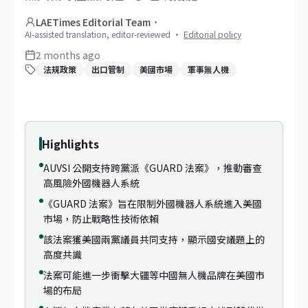
LAETimes Editorial Team
·
AI-assisted translation, editor-reviewed
·
Editorial policy
2 months ago
法規政策
出口管制
美國市場
軍事無人機
Highlights
AUVSI 公開支持跨黨派《GUARD 法案》，推動審查
高風險外國機器人系統
《GUARD 法案》旨在限制外國機器人系統進入美國
市場，防止戰略性技術依賴
該法案獲美國兩黨議員共同支持，顯示國安議題上的
高度共識
法案可能進一步衝擊大疆等中國無人機品牌在美國市
場的布局