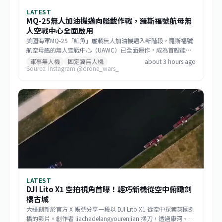
LATEST
MQ-25無人加油機邁向艦載作戰，羅斯福號航母無
人空戰中心全面啟用
美國海軍MQ-25「魟魚」艦載無人加油機邁入新階段，羅斯福號
航空母艦的無人空戰中心（UAWC）已全面運作，成為首艘能實
際支援無人機任務的航艦。同時，雷根號也將於2026年8月底前
軍事無人機
固定翼無人機
about 3 hours ago
Source: Instagram @drone_wars_
完成整備。儘管初始作戰能力因技術整合與測試延宕，從2024年
推遲至2029年2月，但MQ-25仍被視為艦載機聯隊無人化的核
心，後續更將導入協同作戰航空器。
LATEST
DJI Lito X1 空拍視角首曝！輕巧新機從空中俯瞰劍
橋古城
大疆創新於官方 X 帳號分享一段以 DJI Lito X1 從空中探索英國劍
橋的影片。創作者 liachadelangyourenjian 操刀，透過康河、學