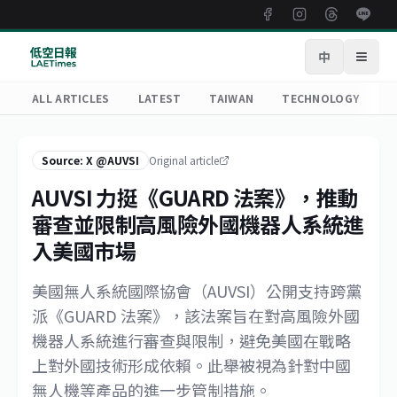
中
Open
ALL ARTICLES
LATEST
TAIWAN
TECHNOLOGY
R
Source: X @AUVSI
Original article
AUVSI 力挺《GUARD 法案》，推動
審查並限制高風險外國機器人系統進
入美國市場
美國無人系統國際協會（AUVSI）公開支持跨黨
派《GUARD 法案》，該法案旨在對高風險外國
機器人系統進行審查與限制，避免美國在戰略
上對外國技術形成依賴。此舉被視為針對中國
無人機等產品的進一步管制措施。