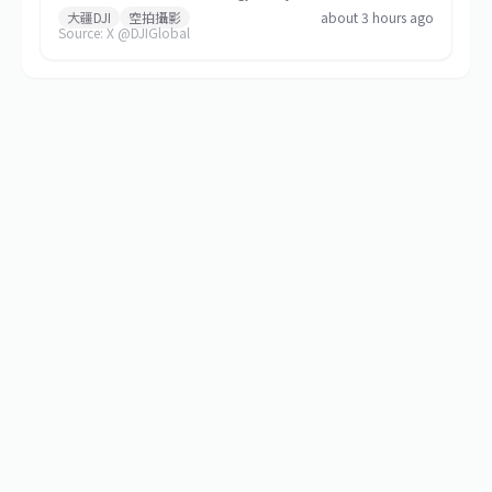
院建築等視角展現城市之美。目前原廠尚未公布完整規格，但影
大疆DJI
空拍攝影
about 3 hours ago
Source: X @DJIGlobal
片已暗示該機具備穩定飛行與攝影能力，可能定位為輕便旅遊空
拍機。若後續導入台灣，將延續 DJI 在消費型市場的動能，並為
影像創作者與旅遊愛好者提供新選擇。