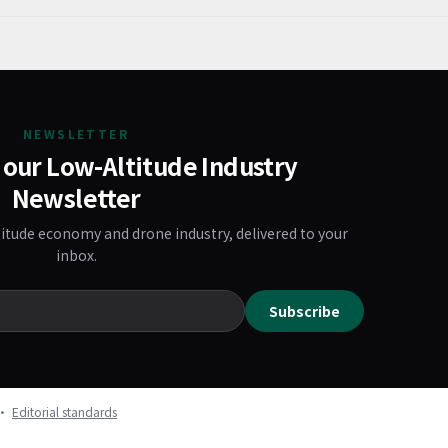
NEWSLETTER
 our Low-Altitude Industry
Newsletter
titude economy and drone industry, delivered to your
inbox.
Subscribe
k ·
Editorial standards