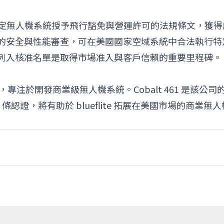
項針對特定無人機系統授予飛行豁免與營運許可的法規條文，獲得
的安全與性能審查，可在美國國家空域系統中合法執行特
列入核准名單是取得市場准入與客戶信賴的重要里程碑。
律，專注於開發商業級無人機系統。Cobalt 461 是該公司
807 條認證，將有助於 blueflite 拓展在美國市場的商業無人