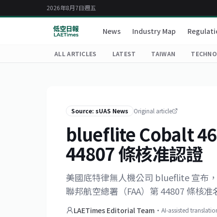
2026年8月7日週五
News
Industry Map
Regulati
ALL ARTICLES
LATEST
TAIWAN
TECHNO
Source: sUAS News
Original article
blueflite Coba
44807 條核准認證
美國底特律無人機公司 blueflite 宣布
聯邦航空總署（FAA）第 44807 
LAETimes Editorial Team
·
AI-assisted translati