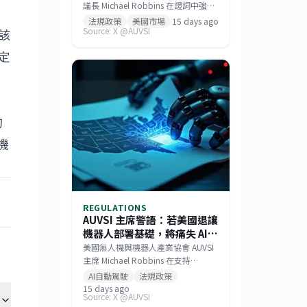
議長 Michael Robbins 在證詞中強
調，隨著全球無人機安全威脅加劇，
法規政策
美國市場
15 days ago
Source: X @AUVSI
該
美國國會的立法成本窗口已開啟。他
呼籲立法者把握時機，立即通過《防
定
止無人機攻擊與保障國土安全法案》
（GUARD Act），以最低的成本結構
來填補安全漏洞，並保護美國本土無
人機產業的技術優勢。
的
機
REGULATIONS
AUVSI 主席警語：若美國退讓
機器人部署基礎，將痛失 AI
數據主權
美國無人機與機器人產業協會 AUVSI
主席 Michael Robbins 在支持
《GUARD 法案》的證詞中強調，機
AI自動駕駛
法規政策
器人是人工智慧的實體化身，若美國
15 days ago
Source: X @AUVSI
將機器人部署的基礎設施讓給中國，