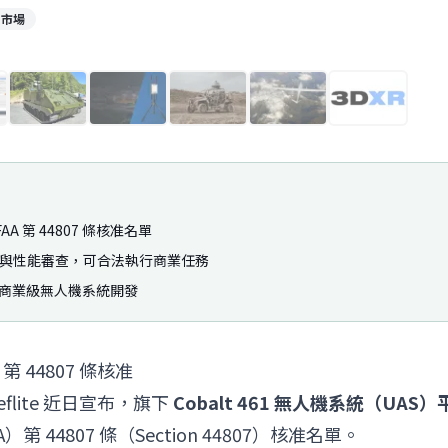
國市場
1
/
9
 FAA 第 44807 條核准名單
過安全與性能審查，可合法執行商業任務
專注商業級無人機系統開發
A 第 44807 條核准
eflite 近日宣布，旗下
Cobalt 461 無人機系統（UAS）
44807 條（Section 44807）核准名單。