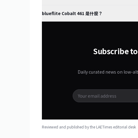
blueflite Cobalt 461 是什麼？
Subscribe to
Daily curated news on low-al
Reviewed and published by the LAETimes editorial des