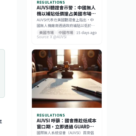
REGULATIONS
AUVSI聽證會示警：中國無人
機以補貼低價搶占美國市場，
機器人產業恐成下一個目標
AUVSI代表在美國聽證會上指出，中
國無人機廠商透過政府補貼以低於成
本的價格搶占市場，而非依賴產品品
美國市場
中國市場
15 days ago
Source: X @AUVSI
質或技術。此策略已成功主導美國消
費級與商用無人機市場，如今相同模
式正擴散至機器人領域。此舉促使美
國國會推動《GUARD Act》，並喚起
各界對供應鏈安全的重視。對台灣而
言，這波去中國化的趨勢帶來擴大非
紅供應鏈的機會，但業者仍需強化技
術自主與國際合規能力。
REGULATIONS
AUVSI 呼籲：國會應趁低成本
平
窗口期，立即通過 GUARD
Act 保障無人機產業
國際無人系統協會（AUVSI）首席倡