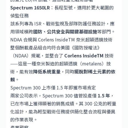
Spectrum 1650LR
：長程型號，適用於更大範圍的
偵監任務
該系列專為 ISR、戰術監視及部隊防護任務設計，應
用領域橫跨
國防、公共安全與關鍵基礎設施
等部門。
NDAA 合規與 Corlens InsideTM 奈米超穎透鏡技術
整個酬載產品組合均符合美國《國防授權法》
（NDAA）規範，並整合了
Corlens InsideTM
技術
——這是一種奈米製造的超穎透鏡（metalens）技
術，能有效
降低系統重量
，同時
擺脫對稀土元素的依
賴
。
Spectrum 300 上市僅 1.5 年即獲市場肯定
兩家公司表示，Spectrum 300 儘管投產僅
1.5 年
，
已在市場上獲得顯著的銷售成績。其 300 公克的輕量
化設計，能為輕型戰術任務提供簡化整合流程與優異
的作業表現。
產業觀察