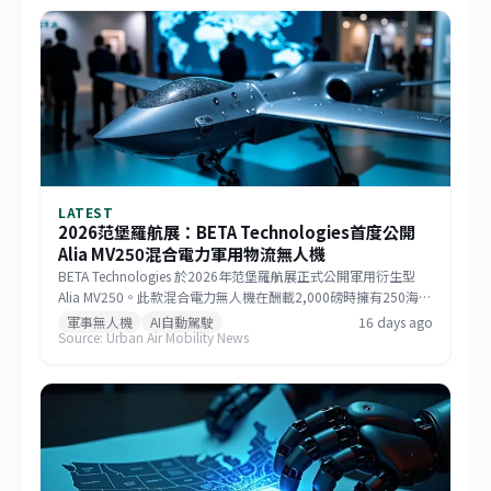
LATEST
2026范堡羅航展：BETA Technologies首度公開
Alia MV250混合電力軍用物流無人機
BETA Technologies 於2026年范堡羅航展正式公開軍用衍生型
Alia MV250。此款混合電力無人機在酬載2,000磅時擁有250海里
戰術航程，若酬載減至1,000磅則任務半徑可達750海里，巡航速
軍事無人機
AI自動駕駛
16 days ago
Source: Urban Air Mobility News
度逾170節。該機整合GE Aerospace研發的渦輪發電機與
Sikorsky MATRIX自主系統，搭配開放式架構飛行控制，能快速更
換任務模組。BETA強調，相較於傾轉旋翼機，MV250能以更低成
本提供更遠、更快的運補能力，滿足未來分散式作戰需求。