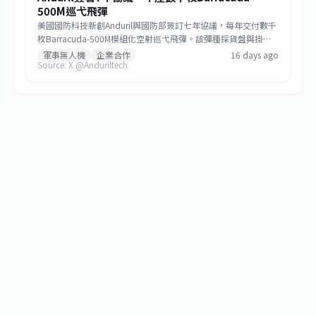
500M巡弋飛彈
美國國防科技新創Anduril與國防部簽訂七年協議，每年交付數千
枚Barracuda-500M模組化空射巡弋飛彈。該彈種採貨盤與掛架
雙模發射，符合低成本大量生產哲學，未來將成為美國與盟邦的
軍事無人機
企業合作
16 days ago
Source: X @Anduriltech
關鍵防區外打擊資產，也標誌非傳統國防供應商正式跨入大規模
武器生產。