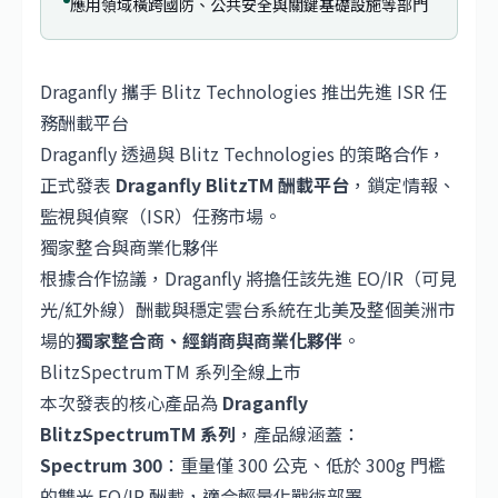
應用領域橫跨國防、公共安全與關鍵基礎設施等部門
Draganfly 攜手 Blitz Technologies 推出先進 ISR 任
務酬載平台
Draganfly
透過與 Blitz Technologies 的策略合作，
正式發表
Draganfly BlitzTM 酬載平台
，鎖定情報、
監視與偵察（ISR）任務市場。
獨家整合與商業化夥伴
根據合作協議，Draganfly 將擔任該先進 EO/IR（可見
光/紅外線）酬載與穩定雲台系統在北美及整個美洲市
場的
獨家整合商、經銷商與商業化夥伴
。
BlitzSpectrumTM 系列全線上市
本次發表的核心產品為
Draganfly
BlitzSpectrumTM 系列
，產品線涵蓋：
Spectrum 300
：重量僅 300 公克、低於 300g 門檻
的雙光 EO/IR 酬載，適合輕量化戰術部署