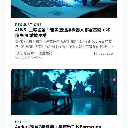
REGULATIONS
AUVSI 主席警語：若美國退讓機器人部署基礎，將
痛失 AI 數據主權
美國無人機與機器人產業協會 AUVSI 主席 Michael Robbins 在支
持《GUARD 法案》的證詞中強調，機器人是人工智慧的實體化
身，若美國將機器人部署的基礎設施讓給中國，無異於直接交出
AI自動駕駛
法規政策
16 days ago
Source: X @AUVSI
建構 AI 領導地位所仰賴的大數據。此聽證會旨在推動立法，確保
關鍵機器人系統的供應鏈安全，防止敏感數據外流。
LATEST
Anduril簽署7年協議，年產數千枚Barracuda-