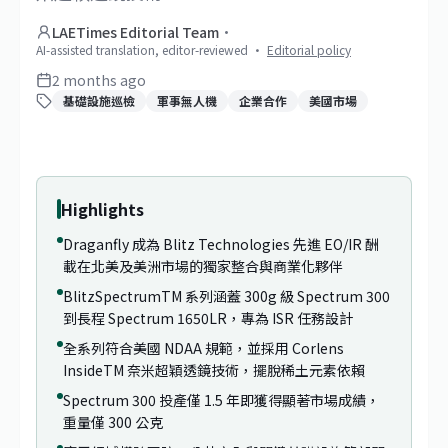
LAETimes Editorial Team
·
AI-assisted translation, editor-reviewed
·
Editorial policy
2 months ago
基礎設施巡檢
軍事無人機
企業合作
美國市場
1
/
2
Highlights
Draganfly 成為 Blitz Technologies 先進 EO/IR 酬
載在北美及美洲市場的獨家整合與商業化夥伴
BlitzSpectrumTM 系列涵蓋 300g 級 Spectrum 300
到長程 Spectrum 1650LR，專為 ISR 任務設計
全系列符合美國 NDAA 規範，並採用 Corlens
InsideTM 奈米超穎透鏡技術，擺脫稀土元素依賴
Spectrum 300 投產僅 1.5 年即獲得顯著市場成績，
重量僅 300 公克