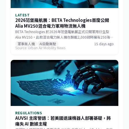
LATEST
2026范堡羅航展：BETA Technologies首度公開
Alia MV250混合電力軍用物流無人機
BETA Technologies 於2026年范堡羅航展正式公開軍用衍生型
Alia MV250。此款混合電力無人機在酬載2,000磅時擁有250海里
戰術航程，若酬載減至1,000磅則任務半徑可達750海里，巡航速
軍事無人機
AI自動駕駛
15 days ago
Source: Urban Air Mobility News
度逾170節。該機整合GE Aerospace研發的渦輪發電機與
Sikorsky MATRIX自主系統，搭配開放式架構飛行控制，能快速更
換任務模組。BETA強調，相較於傾轉旋翼機，MV250能以更低成
本提供更遠、更快的運補能力，滿足未來分散式作戰需求。
REGULATIONS
AUVSI 主席警語：若美國退讓機器人部署基礎，將
痛失 AI 數據主權