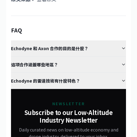
FAQ
Echodyne 和 Axon 合作的目的是什麼？
這項合作涵蓋哪些地區？
Echodyne 的雷達技術有什麼特色？
NEWSLETTER
Subscribe to our Low-Altitude
Industry Newsletter
Daily curated news on low-altitude economy and
drone industry, delivered to your inbox.