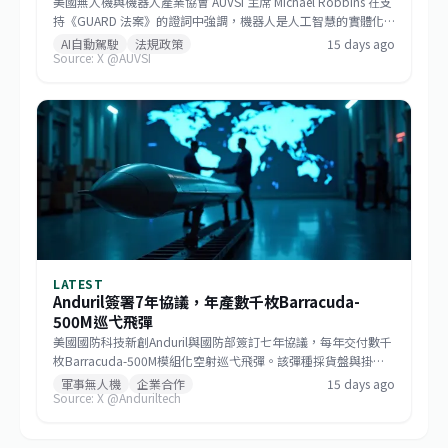
美國無人機與機器人產業協會 AUVSI 主席 Michael Robbins 在支
持《GUARD 法案》的證詞中強調，機器人是人工智慧的實體化
身，若美國將機器人部署的基礎設施讓給中國，無異於直接交出
AI自動駕駛
法規政策
15 days ago
Source: X @AUVSI
建構 AI 領導地位所仰賴的大數據。此聽證會旨在推動立法，確保
關鍵機器人系統的供應鏈安全，防止敏感數據外流。
LATEST
Anduril簽署7年協議，年產數千枚Barracuda-
500M巡弋飛彈
美國國防科技新創Anduril與國防部簽訂七年協議，每年交付數千
枚Barracuda-500M模組化空射巡弋飛彈。該彈種採貨盤與掛架
雙模發射，符合低成本大量生產哲學，未來將成為美國與盟邦的
軍事無人機
企業合作
15 days ago
Source: X @Anduriltech
關鍵防區外打擊資產，也標誌非傳統國防供應商正式跨入大規模
武器生產。