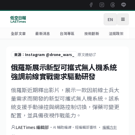
EN
開啟
全部文章
最新消息
台灣專區
技術創新
法規政策
來源：Instagram @drone_wars_
原文連結
俄羅斯展示新型可攜式無人機系統
強調前線實戰需求驅動研發
俄羅斯近期釋出影片，展示一款因前線士兵大
量需求而開發的新型可攜式無人機系統。該系
統支援手動操控與網路控制切換，彈藥可變更
配置，並具備夜視作戰能力。
LAETimes 編輯部
·
AI 輔助編譯・經編輯部審核
·
編輯方針