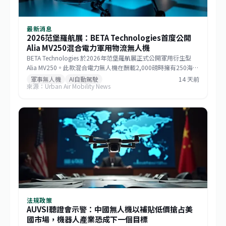
最新消息
2026范堡羅航展：BETA Technologies首度公開
Alia MV250混合電力軍用物流無人機
BETA Technologies 於2026年范堡羅航展正式公開軍用衍生型
Alia MV250。此款混合電力無人機在酬載2,000磅時擁有250海里
戰術航程，若酬載減至1,000磅則任務半徑可達750海里，巡航速
軍事無人機
AI自動駕駛
14 天前
來源：Urban Air Mobility News
度逾170節。該機整合GE Aerospace研發的渦輪發電機與
Sikorsky MATRIX自主系統，搭配開放式架構飛行控制，能快速更
換任務模組。BETA強調，相較於傾轉旋翼機，MV250能以更低成
本提供更遠、更快的運補能力，滿足未來分散式作戰需求。
法規政策
AUVSI聽證會示警：中國無人機以補貼低價搶占美
國市場，機器人產業恐成下一個目標