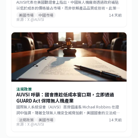
AUVSI代表在美國聽證會上指出，中國無人機廠商透過政府補貼
以低於成本的價格搶占市場，而非依賴產品品質或技術。此策略
已成功主導美國消費級與商用無人機市場，如今相同模式正擴散
美國市場
中國市場
14 天前
來源：X @AUVSI
至機器人領域。此舉促使美國國會推動《GUARD Act》，並喚起
各界對供應鏈安全的重視。對台灣而言，這波去中國化的趨勢帶
來擴大非紅供應鏈的機會，但業者仍需強化技術自主與國際合規
能力。
法規政策
AUVSI 呼籲：國會應趁低成本窗口期，立即通過
GUARD Act 保障無人機產業
國際無人系統協會（AUVSI）首席倡議長 Michael Robbins 在證
詞中強調，隨著全球無人機安全威脅加劇，美國國會的立法成本
窗口已開啟。他呼籲立法者把握時機，立即通過《防止無人機攻
法規政策
美國市場
14 天前
來源：X @AUVSI
擊與保障國土安全法案》（GUARD Act），以最低的成本結構來
填補安全漏洞，並保護美國本土無人機產業的技術優勢。