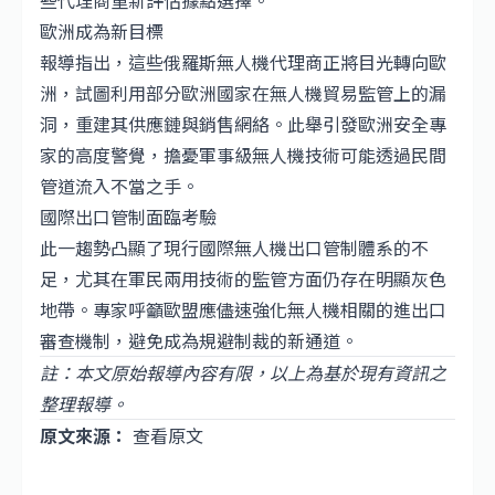
些代理商重新評估據點選擇。
歐洲成為新目標
報導指出，這些俄羅斯無人機代理商正將目光轉向歐
洲，試圖利用部分歐洲國家在無人機貿易監管上的漏
洞，重建其供應鏈與銷售網絡。此舉引發歐洲安全專
家的高度警覺，擔憂軍事級無人機技術可能透過民間
管道流入不當之手。
國際出口管制面臨考驗
此一趨勢凸顯了現行國際無人機出口管制體系的不
足，尤其在軍民兩用技術的監管方面仍存在明顯灰色
地帶。專家呼籲歐盟應儘速強化無人機相關的進出口
審查機制，避免成為規避制裁的新通道。
註：本文原始報導內容有限，以上為基於現有資訊之
整理報導。
原文來源：
查看原文