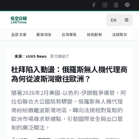
EN
開啟
全部文章
最新消息
台灣專區
技術創新
法規政策
來源：sUAS News
原文連結
杜拜陷入動盪：俄羅斯無人機代理商
為何從波斯灣撤往歐洲？
隨著2026年2月美國-以色列-伊朗戰爭爆發，阿
拉伯聯合大公國局勢驟變，俄羅斯無人機代理
商紛紛撤離波斯灣地區，轉向法規相對寬鬆的
歐洲市場尋求新據點，引發國際安全與出口管
制的廣泛關注。