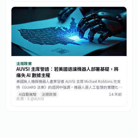
法規政策
AUVSI 主席警語：若美國退讓機器人部署基礎，將
痛失 AI 數據主權
美國無人機與機器人產業協會 AUVSI 主席 Michael Robbins 在支
持《GUARD 法案》的證詞中強調，機器人是人工智慧的實體化
身，若美國將機器人部署的基礎設施讓給中國，無異於直接交出
AI自動駕駛
法規政策
14 天前
來源：X @AUVSI
建構 AI 領導地位所仰賴的大數據。此聽證會旨在推動立法，確保
關鍵機器人系統的供應鏈安全，防止敏感數據外流。