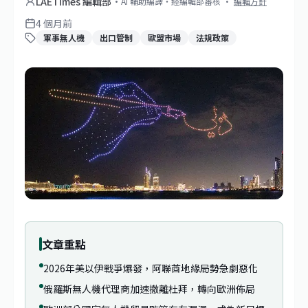
LAETimes 編輯部
·
AI 輔助編譯・經編輯部審核
·
編輯方針
4 個月前
軍事無人機
出口管制
歐盟市場
法規政策
文章重點
2026年美以伊戰爭爆發，阿聯酋地緣局勢急劇惡化
俄羅斯無人機代理商加速撤離杜拜，轉向歐洲佈局