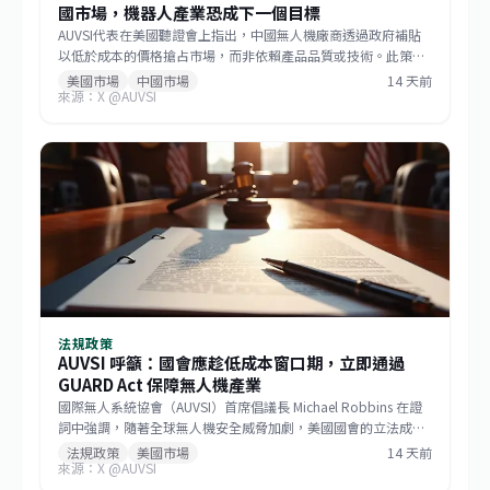
國市場，機器人產業恐成下一個目標
AUVSI代表在美國聽證會上指出，中國無人機廠商透過政府補貼
以低於成本的價格搶占市場，而非依賴產品品質或技術。此策略
已成功主導美國消費級與商用無人機市場，如今相同模式正擴散
美國市場
中國市場
14 天前
來源：X @AUVSI
至機器人領域。此舉促使美國國會推動《GUARD Act》，並喚起
各界對供應鏈安全的重視。對台灣而言，這波去中國化的趨勢帶
來擴大非紅供應鏈的機會，但業者仍需強化技術自主與國際合規
能力。
法規政策
AUVSI 呼籲：國會應趁低成本窗口期，立即通過
GUARD Act 保障無人機產業
國際無人系統協會（AUVSI）首席倡議長 Michael Robbins 在證
詞中強調，隨著全球無人機安全威脅加劇，美國國會的立法成本
窗口已開啟。他呼籲立法者把握時機，立即通過《防止無人機攻
法規政策
美國市場
14 天前
來源：X @AUVSI
擊與保障國土安全法案》（GUARD Act），以最低的成本結構來
填補安全漏洞，並保護美國本土無人機產業的技術優勢。