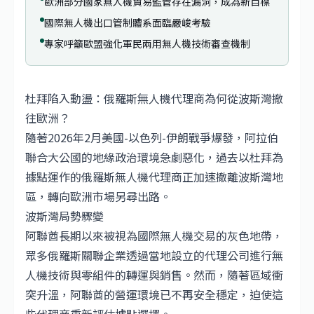
歐洲部分國家無人機貿易監管存在漏洞，成為新目標
國際無人機出口管制體系面臨嚴峻考驗
專家呼籲歐盟強化軍民兩用無人機技術審查機制
杜拜陷入動盪：俄羅斯無人機代理商為何從波斯灣撤
往歐洲？
隨著2026年2月美國-以色列-伊朗戰爭爆發，阿拉伯
聯合大公國的地緣政治環境急劇惡化，過去以杜拜為
據點運作的俄羅斯無人機代理商正加速撤離波斯灣地
區，轉向歐洲市場另尋出路。
波斯灣局勢驟變
阿聯酋
長期以來被視為國際無人機交易的灰色地帶，
眾多俄羅斯關聯企業透過當地設立的代理公司進行無
人機技術與零組件的轉運與銷售。然而，隨著區域衝
突升溫，阿聯酋的營運環境已不再安全穩定，迫使這