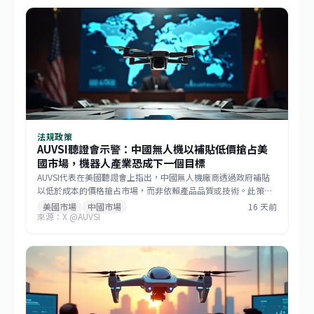
法規政策
AUVSI聽證會示警：中國無人機以補貼低價搶占美
國市場，機器人產業恐成下一個目標
AUVSI代表在美國聽證會上指出，中國無人機廠商透過政府補貼
以低於成本的價格搶占市場，而非依賴產品品質或技術。此策略
已成功主導美國消費級與商用無人機市場，如今相同模式正擴散
美國市場
中國市場
16 天前
來源：X @AUVSI
至機器人領域。此舉促使美國國會推動《GUARD Act》，並喚起
各界對供應鏈安全的重視。對台灣而言，這波去中國化的趨勢帶
來擴大非紅供應鏈的機會，但業者仍需強化技術自主與國際合規
能力。