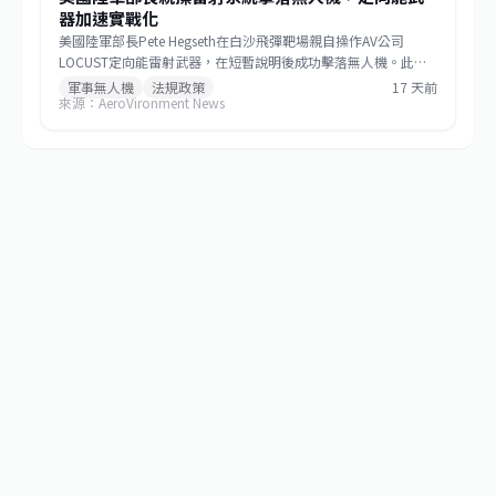
器加速實戰化
美國陸軍部長Pete Hegseth在白沙飛彈靶場親自操作AV公司
LOCUST定向能雷射武器，在短暫說明後成功擊落無人機。此舉
不僅展示技術能力，更象徵定向能武器從神秘的實驗室技術轉變
軍事無人機
法規政策
17 天前
來源：AeroVironment News
為可被領導人與操作人員直觀理解的實用防空工具。與需要複雜
安全預案的傳統攔截飛彈相比，雷射武器具有成本低、可重複使
用、訓練門檻低的優勢，更適合應對當今泛濫的廉價商用無人機
威脅。Hegseth強調，國防部必須改革採購與政策流程，建立穩
定的定向能武器需求訊號，推動從原型研發邁向量產部署。