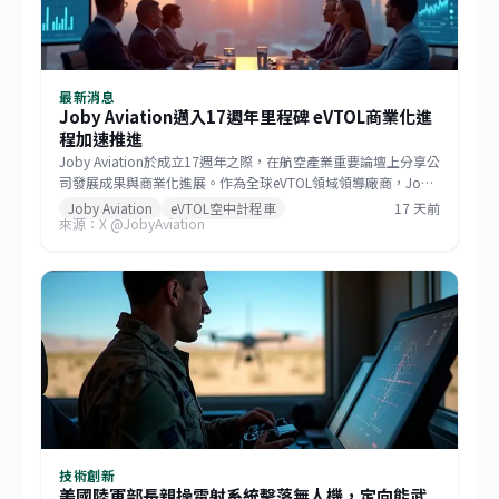
最新消息
Joby Aviation邁入17週年里程碑 eVTOL商業化進
程加速推進
Joby Aviation於成立17週年之際，在航空產業重要論壇上分享公
司發展成果與商業化進展。作為全球eVTOL領域領導廠商，Joby
正著手推進FAA型別認證流程，並與多個城市簽署商業合作協
Joby Aviation
eVTOL空中計程車
17 天前
來源：X @JobyAviation
議。該公司目標在近年內啟動商業空中計程車服務，將電動垂直
飛行從概念轉化為實際載客營運。Cantor Fitzgerald分析師
Andres Sheppard主持該論壇對談，與Joby及其他eVTOL業界代
表深入討論監管進展、商業時程與市場策略。
技術創新
美國陸軍部長親操雷射系統擊落無人機，定向能武