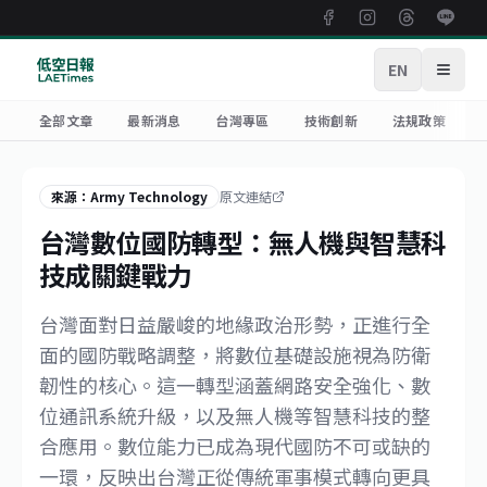
EN
開啟
全部文章
最新消息
台灣專區
技術創新
法規政策
來源：Army Technology
原文連結
台灣數位國防轉型：無人機與智慧科
技成關鍵戰力
台灣面對日益嚴峻的地緣政治形勢，正進行全
面的國防戰略調整，將數位基礎設施視為防衛
韌性的核心。這一轉型涵蓋網路安全強化、數
位通訊系統升級，以及無人機等智慧科技的整
合應用。數位能力已成為現代國防不可或缺的
一環，反映出台灣正從傳統軍事模式轉向更具