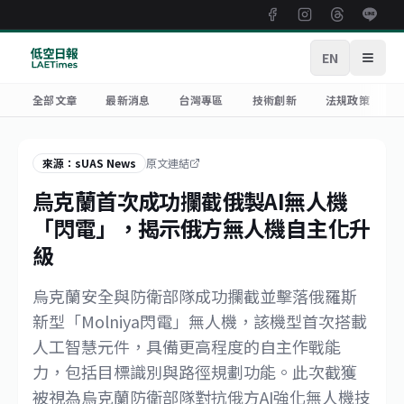
EN
開啟
全部文章
最新消息
台灣專區
技術創新
法規政策
來源：sUAS News
原文連結
烏克蘭首次成功攔截俄製AI無人機
「閃電」，揭示俄方無人機自主化升
級
烏克蘭安全與防衛部隊成功攔截並擊落俄羅斯
新型「Molniya閃電」無人機，該機型首次搭載
人工智慧元件，具備更高程度的自主作戰能
力，包括目標識別與路徑規劃功能。此次截獲
被視為烏克蘭防衛部隊對抗俄方AI強化無人機技