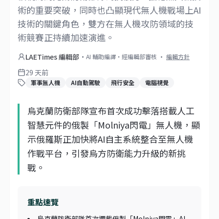
術的重要突破，同時也凸顯現代無人機戰場上AI
技術的關鍵角色，雙方在無人機攻防領域的技
術競賽正持續加速演進。
LAETimes 編輯部
·
AI 輔助編譯・經編輯部審核
·
編輯方針
29 天前
軍事無人機
AI自動駕駛
飛行安全
電腦視覺
烏克蘭防衛部隊宣布首次成功擊落搭載人工
智慧元件的俄製「Molniya閃電」無人機，顯
示俄羅斯正加快將AI自主系統整合至無人機
作戰平台，引發烏方防衛能力升級的新挑
戰。
重點速覽
烏克蘭防衛部隊首次攔截俄製「Molniya閃電」AI