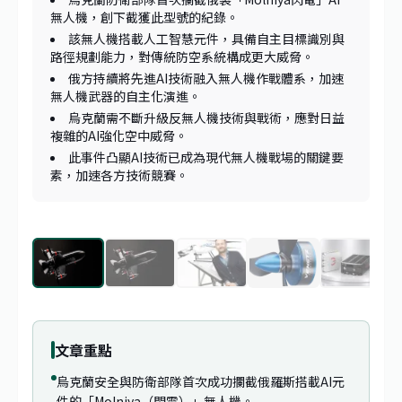
無人機，創下截獲此型號的紀錄。
該無人機搭載人工智慧元件，具備自主目標識別與
路徑規劃能力，對傳統防空系統構成更大威脅。
俄方持續將先進AI技術融入無人機作戰體系，加速
無人機武器的自主化演進。
烏克蘭需不斷升級反無人機技術與戰術，應對日益
複雜的AI強化空中威脅。
此事件凸顯AI技術已成為現代無人機戰場的關鍵要
素，加速各方技術競賽。
1
/
9
文章重點
烏克蘭安全與防衛部隊首次成功攔截俄羅斯搭載AI元
件的「Molniya（閃電）」無人機。