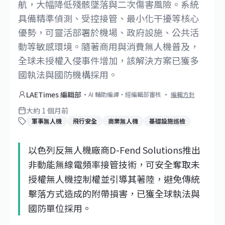
航，大幅降低殘骸墜落與二次傷害風險。系統
具備精準偵測、受控接管、最小化干擾等核心
優勢，可靈活部署於機場、政府設施、公共活
動等敏感環境。隨著商用與消費無人機普及，
全球未授權入侵事件增加，該解決方案已獲多
國執法與國防機構採用。
LAETimes 編輯部
·
AI 輔助編譯・經編輯部審核
·
編輯方針
大約 1 個月前
軍事無人機
飛行安全
商業無人機
基礎設施巡檢
以色列反無人機廠商D-Fend Solutions推出
非動能無線電頻率接管技術，可安全奪取未
授權無人機控制權並引導其著陸，避免傳統
擊落方式造成的附帶損害，已獲全球執法與
國防單位採用。