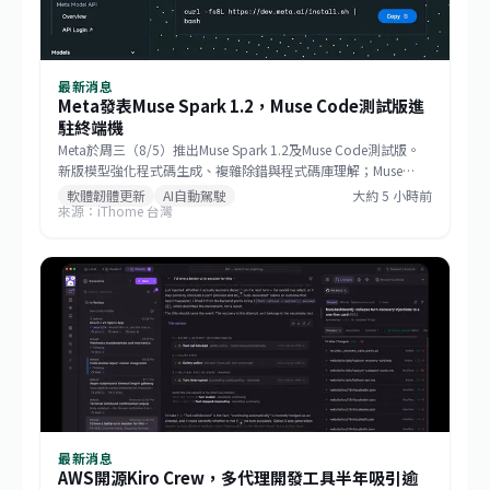
最新消息
Meta發表Muse Spark 1.2，Muse Code測試版進
駐終端機
Meta於周三（8/5）推出Muse Spark 1.2及Muse Code測試版。
新版模型強化程式碼生成、複雜除錯與程式碼庫理解；Muse
Code則能在終端機內規畫修改、撰寫程式並驗證結果，鎖定完整
軟體韌體更新
AI自動駕駛
大約 5 小時前
來源：iThome 台灣
軟體工程任務。
最新消息
AWS開源Kiro Crew，多代理開發工具半年吸引逾