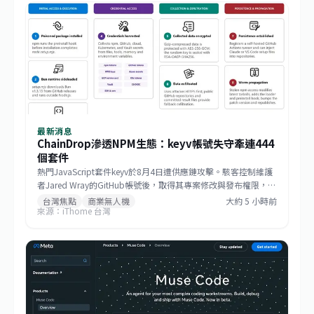
最新消息
ChainDrop滲透NPM生態：keyv帳號失守牽連444
個套件
熱門JavaScript套件keyv於8月4日遭供應鏈攻擊。駭客控制維護
者Jared Wray的GitHub帳號後，取得其專案修改與發布權限，植
入可橫向感染的蠕蟲，最終污染444個套件並發布2,212個惡意版
台灣焦點
商業無人機
大約 5 小時前
來源：iThome 台灣
本。