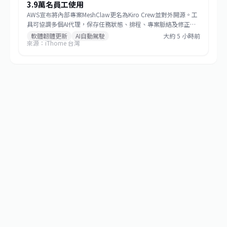
3.9萬名員工使用
AWS宣布將內部專案MeshClaw更名為Kiro Crew並對外開源。工
具可協調多個AI代理，保存任務狀態、排程、專案脈絡及修正紀
錄。專案由3名Amazon工程人員發起，不到6個月已獲逾39,000
軟體韌體更新
AI自動駕駛
大約 5 小時前
來源：iThome 台灣
名內部人員採用。