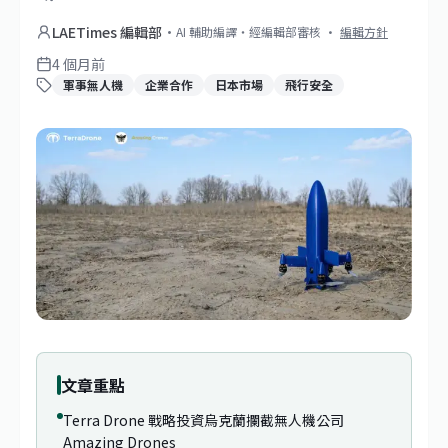
LAETimes 編輯部
·
AI 輔助編譯・經編輯部審核
·
編輯方針
4 個月前
軍事無人機
企業合作
日本市場
飛行安全
文章重點
Terra Drone 戰略投資烏克蘭攔截無人機公司
Amazing Drones