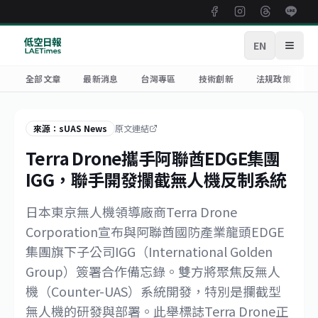
EN
開啟
全部文章
最新消息
台灣專區
技術創新
法規政策
來源：sUAS News
原文連結
Terra Drone攜手阿聯酋EDGE集團
IGG，聯手開發攔截無人機反制系統
日本東京無人機領導廠商Terra Drone
Corporation宣布與阿聯酋國防產業龍頭EDGE
集團旗下子公司IGG（International Golden
Group）簽署合作備忘錄。雙方將聚焦反無人
機（Counter-UAS）系統開發，特別是攔截型
無人機的研發與部署。此舉標誌Terra Drone正