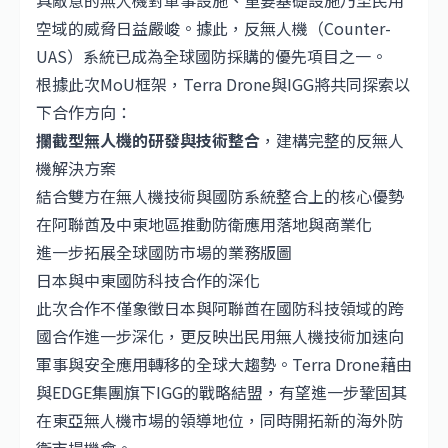
具敵意的無人機對軍事設施、重要基礎設施乃至民用
空域的威脅日益嚴峻。據此，反無人機（Counter-
UAS）系統已成為全球國防採購的優先項目之一。
根據此次MoU框架，Terra Drone與IGG將共同探索以
下合作方向：
攔截型無人機的研發與技術整合
，建構完整的反無人
機解決方案
結合雙方在無人機技術與國防系統整合上的核心優勢
在阿聯酋及中東地區推動防衛應用落地與商業化
進一步拓展全球國防市場的業務版圖
日本與中東國防科技合作的深化
此次合作不僅象徵日本與阿聯酋在國防科技領域的跨
國合作進一步深化，更反映出民用無人機技術加速向
軍事與安全應用轉移的全球大趨勢。Terra Drone藉由
與EDGE集團旗下IGG的戰略結盟，有望進一步鞏固其
在東亞無人機市場的領導地位，同時開拓新的海外防