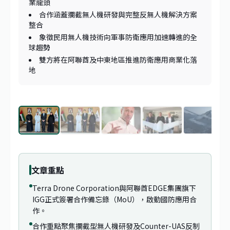
業龍頭
合作涵蓋攔截無人機研發與完整反無人機解決方案
整合
象徵民用無人機技術向軍事防衛應用加速轉進的全
球趨勢
雙方將在阿聯酋及中東地區推進防衛應用商業化落
地
1
/
9
文章重點
Terra Drone Corporation與阿聯酋EDGE集團旗下
IGG正式簽署合作備忘錄（MoU），啟動國防應用合
作。
合作重點聚焦攔截型無人機研發及Counter-UAS反制