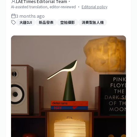
LAETimes Editorial Team
·
AI-assisted translation, editor-reviewed
·
Editorial policy
3 months ago
大疆DJI
新品發表
空拍攝影
消費型無人機