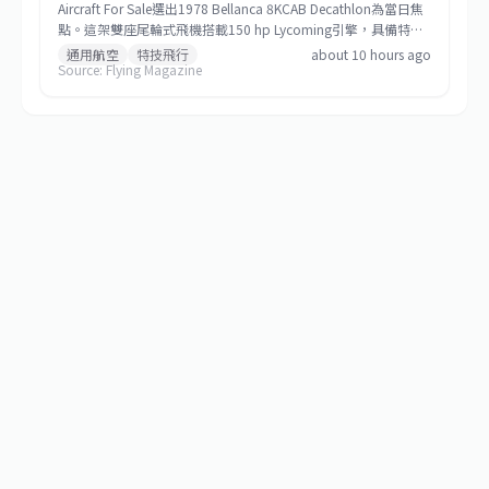
Aircraft For Sale選出1978 Bellanca 8KCAB Decathlon為當日焦
點。這架雙座尾輪式飛機搭載150 hp Lycoming引擎，具備特技
訓練及越野旅行能力，並隨附兩具緊急降落傘，目前掛牌價格為
通用航空
特技飛行
about 10 hours ago
Source: Flying Magazine
98,500美元。