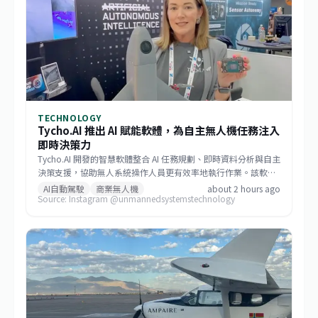
TECHNOLOGY
Tycho.AI 推出 AI 賦能軟體，為自主無人機任務注入
即時決策力
Tycho.AI 開發的智慧軟體整合 AI 任務規劃、即時資料分析與自主
決策支援，協助無人系統操作人員更有效率地執行作業。該軟體
旨在簡化複雜的工作流程，使操作者能提升情境感知、最佳化任
AI自動駕駛
商業無人機
about 2 hours ago
Source: Instagram @unmannedsystemstechnology
務執行，並以更高的信心管理自主飛行。此舉將加速商用無人機
在巡檢、農業、物流等領域的落地。