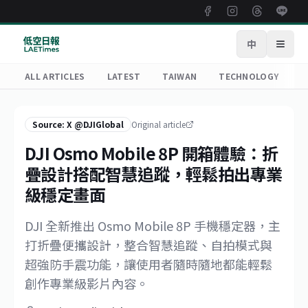
中
Open
ALL ARTICLES
LATEST
TAIWAN
TECHNOLOGY
R
Source: X @DJIGlobal
Original article
DJI Osmo Mobile 8P 開箱體驗：折
疊設計搭配智慧追蹤，輕鬆拍出專業
級穩定畫面
DJI 全新推出 Osmo Mobile 8P 手機穩定器，主
打折疊便攜設計，整合智慧追蹤、自拍模式與
超強防手震功能，讓使用者隨時隨地都能輕鬆
創作專業級影片內容。