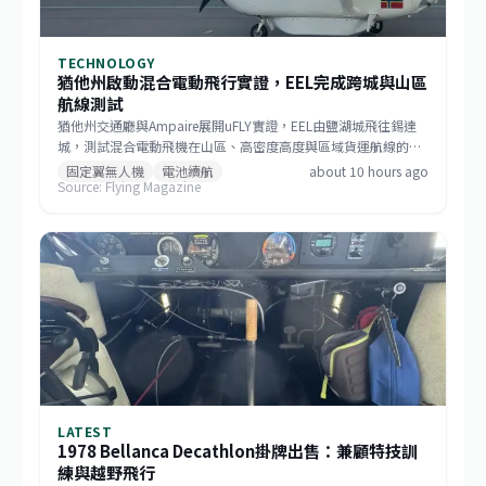
TECHNOLOGY
猶他州啟動混合電動飛行實證，EEL完成跨城與山區
航線測試
猶他州交通廳與Ampaire展開uFLY實證，EEL由鹽湖城飛往錫達
城，測試混合電動飛機在山區、高密度高度與區域貨運航線的表
現。計畫納入FAA電動垂直起降整合先導計畫，未來三年將擴及
固定翼無人機
電池續航
about 10 hours ago
Source: Flying Magazine
26州，並評估貨運、緊急應變、野火處置及客運應用。
LATEST
1978 Bellanca Decathlon掛牌出售：兼顧特技訓
練與越野飛行