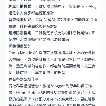
輕鬆自拍模式
：一鍵切換自拍角度，無論是個人 Vlog
還是多人合影都能輕鬆應對
智慧追蹤功能
：搭載 AI 智慧追蹤技術，自動鎖定拍攝
主體，確保畫面始終保持對焦
超級防震穩定
：三軸穩定系統有效消除手持晃動，即
使在行走或運動中也能拍出流暢畫面
折疊便攜設計
Osmo Mobile 8P 採用可折疊機構設計，收納後體積
大幅縮小，方便隨身攜帶。無論是日常出門、旅遊記
錄，還是專業內容創作，都能隨時展開使用，真正實
現「隨時隨地，專業創作」的理念。
適合各類型創作者
從社群媒體經營者、旅遊 Vlogger 到專業影像工作
者，Osmo Mobile 8P 的多功能設計都能滿足不同層
級的拍攝需求。搭配 DJI Mimo 應用程式，更能解鎖
延時攝影、全景拍攝等進階功能，讓手機攝影的可能