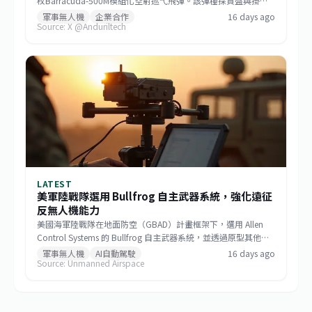
枚Barracuda-500M模組化空射巡弋飛彈。該彈種採貨盤與掛架
雙模發射，符合低成本大量生產哲學，未來將成為美國與盟邦的
軍事無人機
企業合作
16 days ago
Source: X @Anduriltech
關鍵防區外打擊資產，也標誌非傳統國防供應商正式跨入大規模
武器生產。
LATEST
美軍陸戰隊選用 Bullfrog 自主武器系統，強化遠征
反無人機能力
美國海軍陸戰隊在地面防空（GBAD）計畫框架下，選用 Allen
Control Systems 的 Bullfrog 自主武器系統，並透過原型其他交
易協議（OTA）整合至輕型海軍陸戰隊防空整合系統（L-
軍事無人機
AI自動駕駛
16 days ago
Source: Unmanned Airspace
MADIS）。該系統運用 AI、電腦視覺與精密機器人技術，使傳統
槍械能精準攔截無人機等空中威脅，成本遠低於現有動能攔截
器。Bullfrog 已獲美軍多個軍種及盟國採用，此次整合將強化陸
戰隊在爭議環境中的遠征防護力。