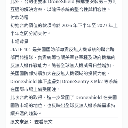
此外，合約也要求 DroneShield 採購並安裝第三方可
互通的解決方案，以確保系統的整合性與相容性。
付款時程
初始合約價值的款項將於 2026 年下半年至 2027 年上
半年之間分期支付。
市場背景
JIATF 401 是美國國防部專責反無人機系統的聯合跨
部門特遣隊，負責統籌協調美軍各軍種及政府機構的
反無人機作戰能力。隨著全球無人機威脅日益增加，
美國國防部持續加大在反無人機領域的投資力度，
DroneShield 旗下產品如 DroneSentry-X Mk2 等系統
在國際市場上備受關注。
此次合約的取得，進一步鞏固了 DroneShield 在美國
國防市場的地位，也反映出全球反無人機系統需求持
續升溫的趨勢。
原文來源：
查看原文