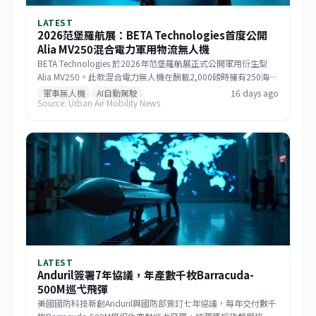
LATEST
2026范堡羅航展：BETA Technologies首度公開
Alia MV250混合電力軍用物流無人機
BETA Technologies 於2026年范堡羅航展正式公開軍用衍生型
Alia MV250。此款混合電力無人機在酬載2,000磅時擁有250海里
戰術航程，若酬載減至1,000磅則任務半徑可達750海里，巡航速
軍事無人機
AI自動駕駛
16 days ago
Source: Urban Air Mobility News
度逾170節。該機整合GE Aerospace研發的渦輪發電機與
Sikorsky MATRIX自主系統，搭配開放式架構飛行控制，能快速更
換任務模組。BETA強調，相較於傾轉旋翼機，MV250能以更低成
本提供更遠、更快的運補能力，滿足未來分散式作戰需求。
LATEST
Anduril簽署7年協議，年產數千枚Barracuda-
500M巡弋飛彈
美國國防科技新創Anduril與國防部簽訂七年協議，每年交付數千