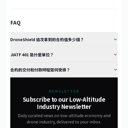
FAQ
DroneShield 這次拿到的合約值多少錢？
JIATF 401 是什麼單位？
合約的交付和付款時程如何安排？
NEWSLETTER
Subscribe to our Low-Altitude
Industry Newsletter
Daily curated news on low-altitude economy and
drone industry, delivered to your inbox.