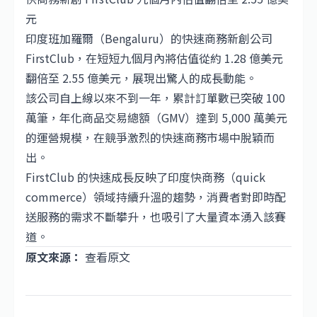
元
印度班加羅爾（Bengaluru）的快速商務新創公司
FirstClub，在短短九個月內將估值從約 1.28 億美元
翻倍至 2.55 億美元，展現出驚人的成長動能。
該公司自上線以來不到一年，累計訂單數已突破 100
萬筆，年化商品交易總額（GMV）達到 5,000 萬美元
的運營規模，在競爭激烈的快速商務市場中脫穎而
出。
FirstClub 的快速成長反映了印度快商務（quick
commerce）領域持續升溫的趨勢，消費者對即時配
送服務的需求不斷攀升，也吸引了大量資本湧入該賽
道。
原文來源：
查看原文