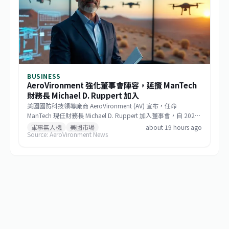
BUSINESS
AeroVironment 強化董事會陣容，延攬 ManTech
財務長 Michael D. Ruppert 加入
美國國防科技領導廠商 AeroVironment (AV) 宣布，任命
ManTech 現任財務長 Michael D. Ruppert 加入董事會，自 2026
年 8 月 5 日起生效。Ruppert 在航太與國防領域擁有超過 25 年
軍事無人機
美國市場
about 19 hours ago
Source: AeroVironment News
的財務、策略與企業發展資歷，AV 期待借重其專業，加速公司在
自主系統、巡飛彈藥與反無人機等關鍵領域的成長。與此同時，
AV 也宣布資深董事 Charles Thomas Burbage 將於 2026 年度股
東會後退休，結束其自 2013 年以來的董事任期。