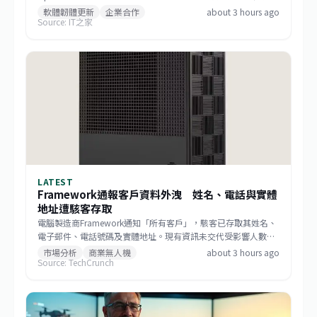
軟提供逾 11,000 種模型，工程師也能切換選項，內部工作仍將
軟體韌體更新
企業合作
about 3 hours ago
Source: IT之家
優先運用與 OpenAI 合作取得的技術資源。
LATEST
Framework通報客戶資料外洩 姓名、電話與實體
地址遭駭客存取
電腦製造商Framework通知「所有客戶」，駭客已存取其姓名、
電子郵件、電話號碼及實體地址。現有資訊未交代受影響人數、
入侵時間、攻擊手法及後續補救措施，客戶近期應提高對釣魚郵
市場分析
商業無人機
about 3 hours ago
Source: TechCrunch
件、冒名電話與寄送詐騙的警覺。