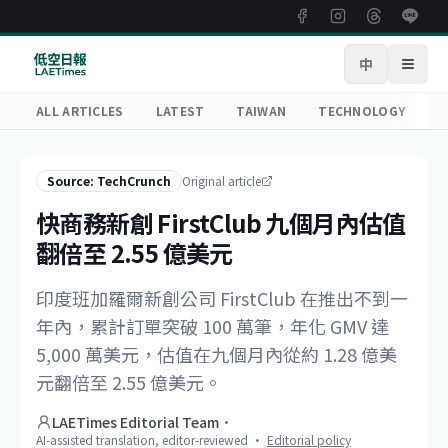
中
Open
ALL ARTICLES
LATEST
TAIWAN
TECHNOLOGY
R
Source: TechCrunch
Original article
快商務新創 FirstClub 九個月內估值
翻倍至 2.55 億美元
印度班加羅爾新創公司 FirstClub 在推出不到一
年內，累計訂單突破 100 萬筆，年化 GMV 達
5,000 萬美元，估值在九個月內從約 1.28 億美
元翻倍至 2.55 億美元。
LAETimes Editorial Team
·
AI-assisted translation, editor-reviewed
·
Editorial policy