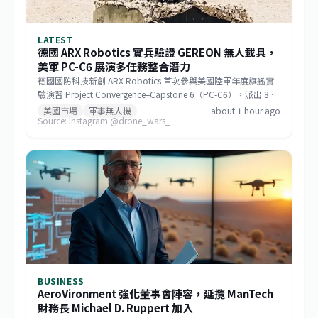
LATEST
德國 ARX Robotics 實兵驗證 GEREON 無人載具，
美軍 PC-C6 展演多任務整合潛力
德國國防科技新創 ARX Robotics 首次參與美國陸軍年度旗艦實
驗演習 Project Convergence–Capstone 6（PC-C6），派出 8 輛
GEREON 無人地面載具，在加州沙漠環境中完成偵察、反無人
美國市場
軍事無人機
about 1 hour ago
Source: Instagram @drone_wars_
機、電子戰、後勤與傷患後送等指定情境。演習結果將直接影響
其 Mithra 作業系統的改良，而 GEREON 在烏克蘭的實戰紀錄更
增添其戰場可信度。此舉揭示地面無人系統正從輔助角色躍升為
多領域作戰的關鍵節點，也為各國陸軍現代化提供參考路徑。
BUSINESS
AeroVironment 強化董事會陣容，延攬 ManTech
財務長 Michael D. Ruppert 加入