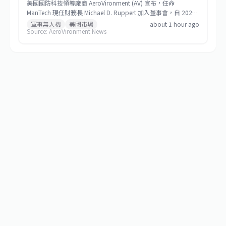
美國國防科技領導廠商 AeroVironment (AV) 宣布，任命
ManTech 現任財務長 Michael D. Ruppert 加入董事會，自 2026
年 8 月 5 日起生效。Ruppert 在航太與國防領域擁有超過 25 年
軍事無人機
美國市場
about 1 hour ago
Source: AeroVironment News
的財務、策略與企業發展資歷，AV 期待借重其專業，加速公司在
自主系統、巡飛彈藥與反無人機等關鍵領域的成長。與此同時，
AV 也宣布資深董事 Charles Thomas Burbage 將於 2026 年度股
東會後退休，結束其自 2013 年以來的董事任期。