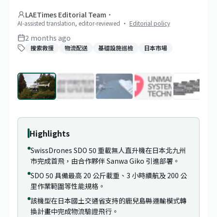
LAETimes Editorial Team
·
AI-assisted translation, editor-reviewed
·
Editorial policy
2 months ago
搜索救援
物流配送
基礎設施巡檢
日本市場
1
/
62
Highlights
SwissDrones SDO 50 重載無人直升機在日本北九州
市完成首飛，由合作夥伴 Sanwa Giko 引進部署。
SDO 50 具備最高 20 公斤載重、3 小時續航及 200 公
里作業範圍等性能規格。
該機型在日本國土交通省支持的鹿兒島縣運輸模式轉
換計畫中完成物流驗證飛行。