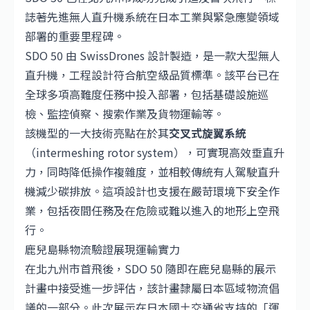
誌著先進無人直升機系統在日本工業與緊急應變領域
部署的重要里程碑。
SDO 50 由 SwissDrones 設計製造，是一款大型無人
直升機，工程設計符合航空級品質標準。該平台已在
全球多項高難度任務中投入部署，包括基礎設施巡
檢、監控偵察、搜索作業及貨物運輸等。
該機型的一大技術亮點在於其
交叉式旋翼系統
（intermeshing rotor system），可實現高效垂直升
力，同時降低操作複雜度，並相較傳統有人駕駛直升
機減少碳排放。這項設計也支援在嚴苛環境下安全作
業，包括夜間任務及在危險或難以進入的地形上空飛
行。
鹿兒島縣物流驗證展現運輸實力
在北九州市首飛後，SDO 50 隨即在鹿兒島縣的展示
計畫中接受進一步評估，該計畫隸屬日本區域物流倡
議的一部分。此次展示在日本國土交通省支持的「運