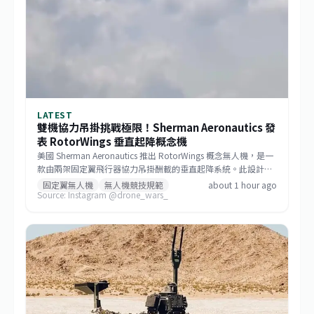
LATEST
雙機協力吊掛挑戰極限！Sherman Aeronautics 發
表 RotorWings 垂直起降概念機
美國 Sherman Aeronautics 推出 RotorWings 概念無人機，是一
款由兩架固定翼飛行器協力吊掛酬載的垂直起降系統。此設計正
角逐 DARPA 的「Lift Challenge」，該競賽要求參賽機種在空機
固定翼無人機
無人機競技規範
about 1 hour ago
Source: Instagram @drone_wars_
重量不超過 25 公斤的條件下，達成至少 50 公斤的酬載能力，實
現高達 4:1 的酬載重量比，並完成特定航程任務。