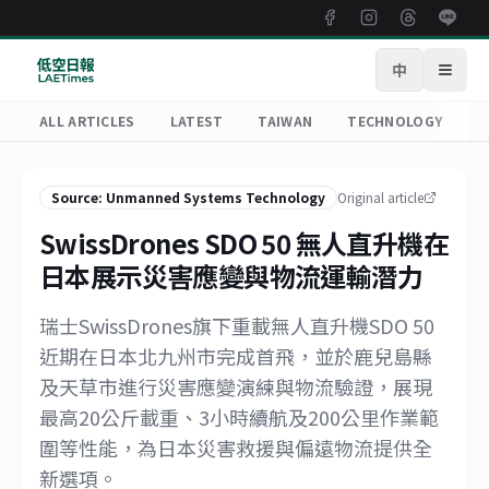
中
Open
ALL ARTICLES
LATEST
TAIWAN
TECHNOLOGY
R
Source: Unmanned Systems Technology
Original article
SwissDrones SDO 50 無人直升機在
日本展示災害應變與物流運輸潛力
瑞士SwissDrones旗下重載無人直升機SDO 50
近期在日本北九州市完成首飛，並於鹿兒島縣
及天草市進行災害應變演練與物流驗證，展現
最高20公斤載重、3小時續航及200公里作業範
圍等性能，為日本災害救援與偏遠物流提供全
新選項。