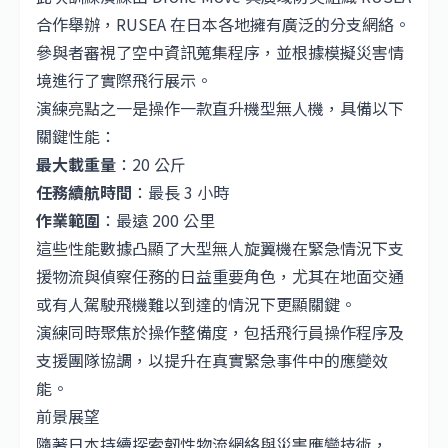
合作舉辦，RUSEA 在日本各地擁有廣泛的分支網絡。
參與者審視了空中資訊蒐集程序，並根據模擬災害情
境進行了實際飛行展示。
演練亮點之一是操作一款直升機型無人機，具備以下
關鍵性能：
最大載重量
：20 公斤
任務續航時間
：最長 3 小時
作業範圍
：最遠 200 公里
這些性能數據凸顯了大型無人旋翼機在緊急情況下支
援物流與偵察任務的日益重要角色，尤其在地面交通
或有人駕駛飛機難以到達的情況下更顯關鍵。
演練同時聚焦於操作整備度，包括飛行員操作程序及
支援團隊協調，以提升在真實緊急事件中的應變效
能。
前景展望
隨著日本持續探索韌性物流網絡與災害應變技術，