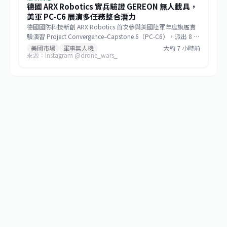
德國 ARX Robotics 實兵驗證 GEREON 無人載具，
美軍 PC-C6 展演多任務整合潛力
德國國防科技新創 ARX Robotics 首次參與美國陸軍年度旗艦實
驗演習 Project Convergence–Capstone 6（PC-C6），派出 8 輛
GEREON 無人地面載具，在加州沙漠環境中完成偵察、反無人
美國市場
軍事無人機
大約 7 小時前
來源：Instagram @drone_wars_
機、電子戰、後勤與傷患後送等指定情境。演習結果將直接影響
其 Mithra 作業系統的改良，而 GEREON 在烏克蘭的實戰紀錄更
增添其戰場可信度。此舉揭示地面無人系統正從輔助角色躍升為
多領域作戰的關鍵節點，也為各國陸軍現代化提供參考路徑。