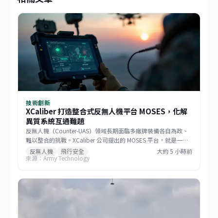
技術創新
XCaliber 打造整合式反無人機平台 MOSES，化解
異質系統互通難題
反無人機（Counter-UAS）領域長期面臨多廠牌裝備各自為政、
難以整合的挑戰。XCaliber 公司提出的 MOSES 平台，就是一套
中介軟體解決方案，將雷達、光電/紅外線感測器，乃至於射頻干
反無人機
飛行安全
大約 5 小時前
來源：Army Technology
擾器等反制設備，整合至單一操作介面。目前該平台正進行驗
證，若能成功，將大幅簡化前方操作人員的負擔，並提升系統反
應速度，為未來開放式模組化反無人機系統鋪路。