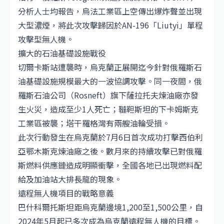
分析人士均報告，烏法工業區上空傳出爆炸聲並出現
大型濃煙，將此次攻擊歸因於AN-196「Liutyi」單程
攻擊型無人機。
擴大的石油基礎設施戰役
切爾卡斯站遭襲時，烏克蘭正展開迄今針對俄羅斯石
油基礎設施規模最大的一波協調攻擊。同一夜間，俄
羅斯石油公司（Rosneft）旗下薩拉托夫煉油廠亦發
生火災，造成至少1人死亡；韃靼斯坦的下卡姆斯克
工業區被襲；塔干羅格灣有兩艘油輪受損。
此次行動發生在烏克蘭於7月6日首次成功打擊西伯利
亞鄂木斯克煉油廠之後。數月來的持續攻擊已對俄羅
斯燃料供應鏈造成明顯衝擊，全國各地已出現燃料配
給及加油站大排長龍的現象。
遠程無人機項目的戰略意義
巴什科爾托斯坦距烏克蘭邊境1,200至1,500公里，自
2024年5月起已多次成為烏克蘭遠程無人機的目標。