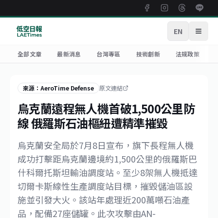
EN
開啟
全部文章
最新消息
台灣專區
技術創新
法規政策
來源：AeroTime Defense
原文連結
烏克蘭遠程無人機首破1,500公里防
線 俄羅斯石油樞紐遭精準摧毀
烏克蘭安全局於7月8日宣布，旗下長程無人機
成功打擊距烏克蘭邊境約1,500公里的俄羅斯巴
什科爾托斯坦輸油調度站。至少8架無人機抵達
切爾卡斯線性生產調度站目標，摧毀儲油區設
施並引發大火。該站年處理近200萬噸石油產
品，配備27座儲罐。此次攻擊由AN-