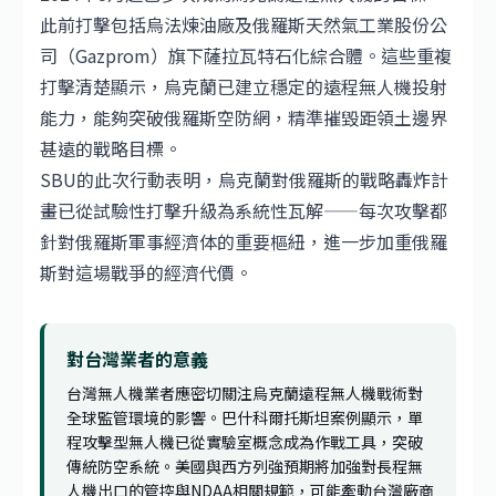
此前打擊包括烏法煉油廠及俄羅斯天然氣工業股份公
司（Gazprom）旗下薩拉瓦特石化綜合體。這些重複
打擊清楚顯示，烏克蘭已建立穩定的遠程無人機投射
能力，能夠突破俄羅斯空防網，精準摧毀距領土邊界
甚遠的戰略目標。
SBU的此次行動表明，烏克蘭對俄羅斯的戰略轟炸計
畫已從試驗性打擊升級為系統性瓦解——每次攻擊都
針對俄羅斯軍事經濟体的重要樞紐，進一步加重俄羅
斯對這場戰爭的經濟代價。
對台灣業者的意義
台灣無人機業者應密切關注烏克蘭遠程無人機戰術對
全球監管環境的影響。巴什科爾托斯坦案例顯示，單
程攻擊型無人機已從實驗室概念成為作戰工具，突破
傳統防空系統。美國與西方列強預期將加強對長程無
人機出口的管控與NDAA相關規範，可能牽動台灣廠商