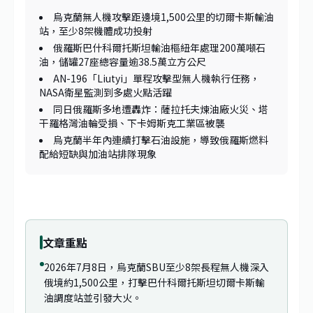
烏克蘭無人機攻擊距邊境1,500公里的切爾卡斯輸油
站，至少8架機體成功投射
俄羅斯巴什科爾托斯坦輸油樞紐年處理200萬噸石
油，儲罐27座總容量逾38.5萬立方公尺
AN-196「Liutyi」單程攻擊型無人機執行任務，
NASA衛星監測到多處火點活躍
同日俄羅斯多地遭轟炸：薩拉托夫煉油廠火災、塔
干羅格灣油輪受損、下卡姆斯克工業區被襲
烏克蘭半年內連續打擊石油設施，導致俄羅斯燃料
配給短缺與加油站排隊現象
1
/
2
文章重點
2026年7月8日，烏克蘭SBU至少8架長程無人機深入
俄境約1,500公里，打擊巴什科爾托斯坦切爾卡斯輸
油調度站並引發大火。