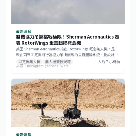
最新消息
雙機協力吊掛挑戰極限！Sherman Aeronautics 發
表 RotorWings 垂直起降概念機
美國 Sherman Aeronautics 推出 RotorWings 概念無人機，是一
款由兩架固定翼飛行器協力吊掛酬載的垂直起降系統。此設計正
角逐 DARPA 的「Lift Challenge」，該競賽要求參賽機種在空機
固定翼無人機
無人機競技規範
大約 7 小時前
來源：Instagram @drone_wars_
重量不超過 25 公斤的條件下，達成至少 50 公斤的酬載能力，實
現高達 4:1 的酬載重量比，並完成特定航程任務。
最新消息