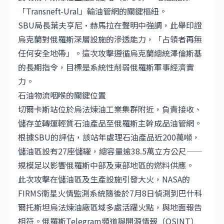
「Transneft-Ural」輸油管網的關鍵樞紐。
SBU局長葉夫亨尼·赫馬拉在聲明中強調，此舉印證
烏克蘭對俄羅斯深層設施的滲透能力，「占領者再無
任何安全地帶」。這次攻擊遵循烏克蘭總統澤倫斯基
的長期指令，目標是系統性削弱俄羅斯軍事經濟實
力。
石油物流咽喉的關鍵位置
切爾卡斯站位於烏法煉油工業集群附近，負責接收、
儲存並轉運輕質石油產品至俄羅斯主幹成品油管網。
根據SBU的評估，該站年處理石油產品近200萬噸，
儲油區設有27座儲罐，總容量逾38.5萬立方公尺——
規模足以影響俄羅斯中部及東部地區的燃料供應。
此次攻擊在儲油區及生產設施引發大火，NASA的
FIRMS衛星火情監測系統隨後於7月8日偵測到巴什科
爾托斯坦烏法煉油廠區域多處活躍火點，與地面報告
相符。俄羅斯Telegram頻道與開源情報（OSINT）