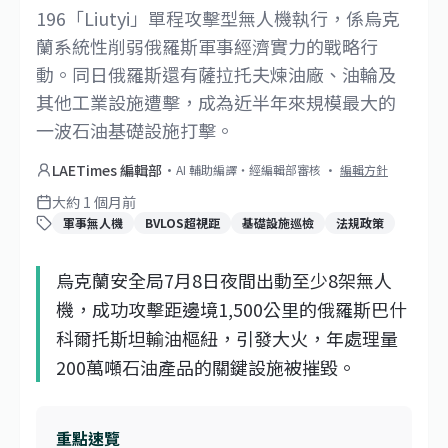
196「Liutyi」單程攻擊型無人機執行，係烏克
蘭系統性削弱俄羅斯軍事經濟實力的戰略行
動。同日俄羅斯還有薩拉托夫煉油廠、油輪及
其他工業設施遭擊，成為近半年來規模最大的
一波石油基礎設施打擊。
LAETimes 編輯部
·
AI 輔助編譯・經編輯部審核
·
編輯方針
大約 1 個月前
軍事無人機
BVLOS超視距
基礎設施巡檢
法規政策
烏克蘭安全局7月8日夜間出動至少8架無人
機，成功攻擊距邊境1,500公里的俄羅斯巴什
科爾托斯坦輸油樞紐，引發大火，年處理量
200萬噸石油產品的關鍵設施被摧毀。
重點速覽