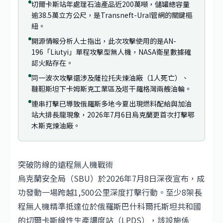
切爾卡斯站年處理石油產品近200萬噸，儲罐總容量
逾38.5萬立方公尺，是Transneft-Ural管網的關鍵樞
紐。
開源情報分析人士指出，此次攻擊使用的是AN-
196「Liutyi」單程攻擊型無人機，NASA衛星數據確
認火點存在。
同一波次攻擊還涉及薩拉托夫煉油廠（1人死亡）、
韃靼斯坦下卡姆斯克工業區及塔干羅格灣兩艘油輪。
連串打擊已導致俄羅斯多地今夏出現燃料配給與加油
站大排長龍現象，2026年7月6日烏克蘭更首次打擊鄂
木斯克煉油廠。
突破防線的遠程無人機戰術
烏克蘭安全局（SBU）於2026年7月8日深夜宣布，成
功發動一場跨越1,500公里深度打擊行動。至少8架長
程無人機精準抵達位於俄羅斯巴什科爾托斯坦共和國
的切爾卡斯線性生產調度站（LPDS），該設施係