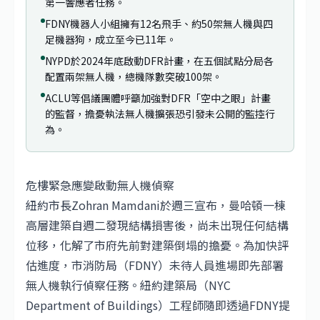
第一響應者任務。
FDNY機器人小組擁有12名飛手、約50架無人機與四
足機器狗，成立至今已11年。
NYPD於2024年底啟動DFR計畫，在五個試點分局各
配置兩架無人機，總機隊數突破100架。
ACLU等倡議團體呼籲加強對DFR「空中之眼」計畫
的監督，擔憂執法無人機擴張恐引發未公開的監控行
為。
危樓緊急應變啟動無人機偵察
紐約市長Zohran Mamdani於週三宣布，曼哈頓一棟
高層建築自週二發現結構損害後，尚未出現任何結構
位移，化解了市府先前對建築倒塌的擔憂。為加快評
估進度，市消防局（FDNY）未待人員進場即先部署
無人機執行偵察任務。紐約建築局（NYC
Department of Buildings）工程師隨即透過FDNY提