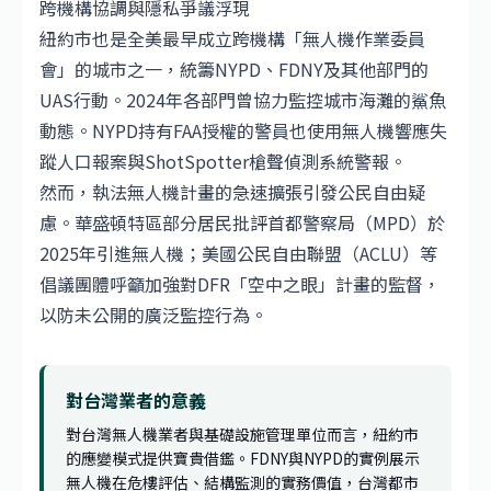
跨機構協調與隱私爭議浮現
紐約市也是全美最早成立跨機構「無人機作業委員
會」的城市之一，統籌NYPD、FDNY及其他部門的
UAS行動。2024年各部門曾協力監控城市海灘的鯊魚
動態。NYPD持有FAA授權的警員也使用無人機響應失
蹤人口報案與ShotSpotter槍聲偵測系統警報。
然而，執法無人機計畫的急速擴張引發公民自由疑
慮。華盛頓特區部分居民批評首都警察局（MPD）於
2025年引進無人機；美國公民自由聯盟（ACLU）等
倡議團體呼籲加強對DFR「空中之眼」計畫的監督，
以防未公開的廣泛監控行為。
對台灣業者的意義
對台灣無人機業者與基礎設施管理單位而言，紐約市
的應變模式提供寶貴借鑑。FDNY與NYPD的實例展示
無人機在危樓評估、結構監測的實務價值，台灣都市