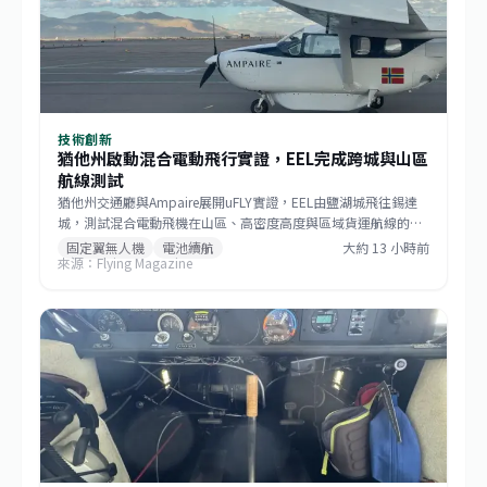
技術創新
猶他州啟動混合電動飛行實證，EEL完成跨城與山區
航線測試
猶他州交通廳與Ampaire展開uFLY實證，EEL由鹽湖城飛往錫達
城，測試混合電動飛機在山區、高密度高度與區域貨運航線的表
現。計畫納入FAA電動垂直起降整合先導計畫，未來三年將擴及
固定翼無人機
電池續航
大約 13 小時前
來源：Flying Magazine
26州，並評估貨運、緊急應變、野火處置及客運應用。