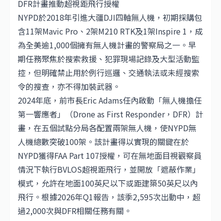
DFR計畫推動超視距飛行授權
NYPD於2018年引進大疆
DJI
四軸無人機，初期採購包
含11架Mavic Pro、2架M210 RTK及1架Inspire 1，成
為全美逾1,000個擁有無人機計畫的警察局之一。早
期任務聚焦於搜索救援、犯罪現場記錄及大型活動監
控，但明確禁止用於例行巡邏、交通執法或未經搜索
令的搜查，亦不得加裝武器。
2024年底，前市長Eric Adams任內啟動「無人機擔任
第一響應者」（Drone as First Responder，DFR）計
畫，在五個試點分局各配置兩架無人機，使NYPD無
人機總數突破100架。該計畫得以實現的關鍵在於
NYPD獲得FAA Part 107授權，可在無地面目視觀察員
情況下執行BVLOS超視距飛行，並開放「遮蔽作業」
模式，允許在地面100英尺以下或距建築50英尺以內
飛行。根據2026年Q1報告，該季2,595次出動中，超
過2,000次與DFR相關任務有關。