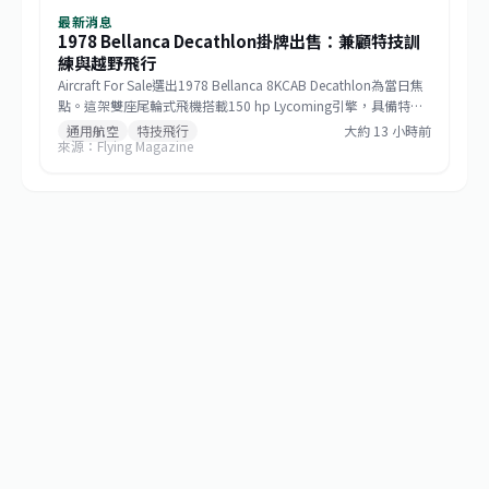
最新消息
1978 Bellanca Decathlon掛牌出售：兼顧特技訓
練與越野飛行
Aircraft For Sale選出1978 Bellanca 8KCAB Decathlon為當日焦
點。這架雙座尾輪式飛機搭載150 hp Lycoming引擎，具備特技
訓練及越野旅行能力，並隨附兩具緊急降落傘，目前掛牌價格為
通用航空
特技飛行
大約 13 小時前
來源：Flying Magazine
98,500美元。