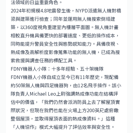
法領域的日益重要角色。
2024年初規模4.8地震發生後，NYPD派遣無人機對橋
梁與建築進行檢查；同年並運用無人機搜索倒塌建
築，以360度視角重建室內樓層平面圖。無人機計畫
相較直升機具備更快的部署速度、更低的操作成本，
同時能提升警員安全性與態勢感知能力。具備夜視、
熱成像及高解析度影像蒐集功能的無人機，已成為搜
索救援與調查任務的標配工具。
FDNY機器人小隊：十多年經驗、五十架機隊
FDNY機器人小隊自成立至今已有11年歷史，現配備
約50架無人機與四足機器狗，由12名飛手操作。該小
隊負責人Michael Leo上尉強調熱成像功能在結構評
估中的價值，「我們仍然會派消防員上去了解屋頂實
際狀況，但現在我們也能在火場上方200英尺處俯瞰
整個屋頂，並取得屋頂表面的熱成像資料。」這種
「人機協作」模式大幅提升了評估效率與安全性。