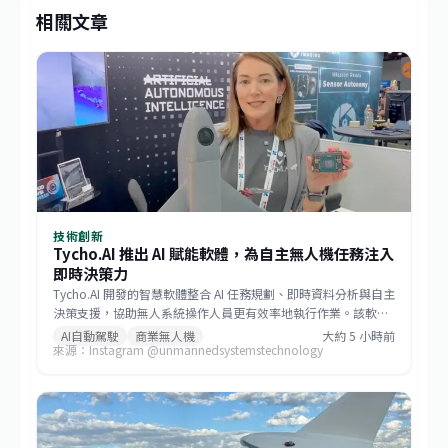
相關文章
技術創新
Tycho.AI 推出 AI 賦能軟體，為自主無人機任務注入
即時決策力
Tycho.AI 開發的智慧軟體整合 AI 任務規劃、即時資料分析與自主
決策支援，協助無人系統操作人員更有效率地執行作業。該軟體
旨在簡化複雜的工作流程，使操作者能提升情境感知、最佳化任
AI自動駕駛
商業無人機
大約 5 小時前
來源：Instagram @unmannedsystemstechnology
務執行，並以更高的信心管理自主飛行。此舉將加速商用無人機
在巡檢、農業、物流等領域的落地。