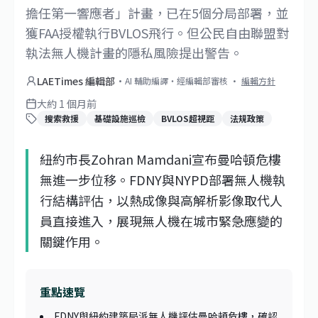
擔任第一響應者」計畫，已在5個分局部署，並
獲FAA授權執行BVLOS飛行。但公民自由聯盟對
執法無人機計畫的隱私風險提出警告。
LAETimes 編輯部
·
AI 輔助編譯・經編輯部審核
·
編輯方針
大約 1 個月前
搜索救援
基礎設施巡檢
BVLOS超視距
法規政策
紐約市長Zohran Mamdani宣布曼哈頓危樓
無進一步位移。FDNY與NYPD部署無人機執
行結構評估，以熱成像與高解析影像取代人
員直接進入，展現無人機在城市緊急應變的
關鍵作用。
重點速覽
FDNY與紐約建築局派無人機評估曼哈頓危樓，確認