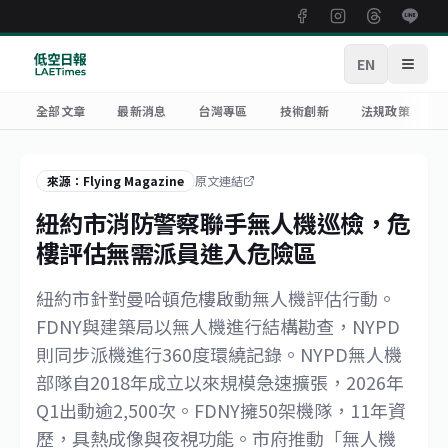
EN
開啟
全部文章
最新消息
台灣專區
技術創新
法規政策
來源：Flying Magazine
原文連結
紐約市消防警察聯手無人機巡檢，危
樓評估無需派員進入危險區
紐約市針對曼哈頓危樓啟動無人機評估行動。
FDNY與建築局以無人機進行結構勘查，NYPD
則同步派機進行360度環繞記錄。NYPD無人機
部隊自2018年成立以來規模急速擴張，2026年
Q1出動逾2,500次。FDNY擁50架機隊，11年資
歷，具熱成像與夜視功能。市府推動「無人機