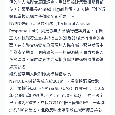
供的無人機影像展開調查，重點監控建築受損關鍵部
位。建築局局長Ahmed Tigani強調，無人機「對於觀
察和掌握結構位移動態至關重要」。
NYPD技術協助應變小隊（Technical Assistance
Response Unit）則另派無人機繞行建築周圍，拍攝
工人在據報發生支撐樑挫曲的20及21樓進行檢查的畫
面。這次聯合應變充分展現無人機在城市緊急狀況中
作為安全勘查工具的優勢——無需派遣人員直接進入
危險區域，同時能蒐集高解析度與熱成像數據供後續
決策參考。
紐約警察無人機部隊規模翻倍成長
NYPD無人機部隊成立於2018年，規模擴張幅度驚
人。根據該局無人飛行系統（UAS）作業報告，2019
年Q4的出動次數僅23次；到了2026年Q1，這一數字
已突破2,500次，成長超過100倍。儘管相較上一季減
少約300次出動，但仍反映出該部隊在城市應急與執