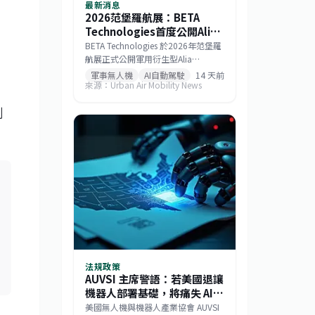
最新消息
2026范堡羅航展：BETA
Technologies首度公開Alia
MV250混合電力軍用物流無
BETA Technologies 於2026年范堡羅
人機
航展正式公開軍用衍生型Alia
MV250。此款混合電力無人機在酬載
軍事無人機
AI自動駕駛
14 天前
來源：Urban Air Mobility News
2,000磅時擁有250海里戰術航程，若
酬載減至1,000磅則任務半徑可達750
制
海里，巡航速度逾170節。該機整合
GE Aerospace研發的渦輪發電機與
Sikorsky MATRIX自主系統，搭配開放
式架構飛行控制，能快速更換任務模
組。BETA強調，相較於傾轉旋翼機，
MV250能以更低成本提供更遠、更快
的運補能力，滿足未來分散式作戰需
求。
法規政策
AUVSI 主席警語：若美國退讓
機器人部署基礎，將痛失 AI
數據主權
美國無人機與機器人產業協會 AUVSI