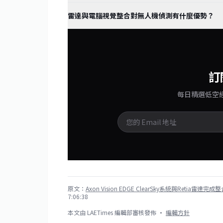
雷達與電腦視覺整合對無人機偵測有什麼優勢？
訂
每日精選低空
原文：
Axon Vision EDGE ClearSky系統與Reti
7:06:38
本文由 LAETimes 編輯部審核發佈 ·
編輯方針