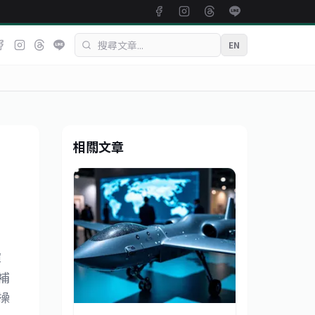
EN
相關文章
揮
補
操