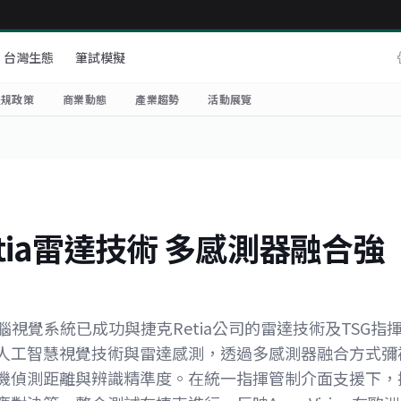
台灣生態
筆試模擬
法規政策
商業動態
產業趨勢
活動展覽
合Retia雷達技術 多感測器融合強
Sky AI電腦視覺系統已成功與捷克Retia公司的雷達技術及TSG指
人工智慧視覺技術與雷達感測，透過多感測器融合方式彌
機偵測距離與辨識精準度。在統一指揮管制介面支援下，