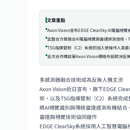
文章重點
Axon Vision宣布EDGE ClearSky 
此整合方案融合AI電腦視覺與雷達偵測技術
TSG指揮管制（C2）系統的加入使操作人員
此次合作標誌著Axon Vision積極布局歐洲
多感測器融合技術成為反無人機主流
Axon Vision近日宣布，旗下EDGE C
術，以及TSG指揮管制（C2）系統完
將AI視覺識別與傳統雷達感測有機結合
雷達與視覺技術協同運作
EDGE ClearSky系統採用人工智