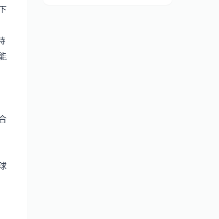
為美國與盟邦的關鍵防區外打擊資
下
產，也標誌非傳統國防供應商正式跨
入大規模武器生產。
時
能
合
球