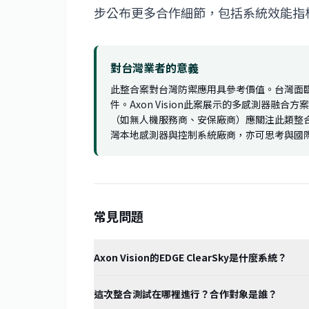
步公布更多合作細節，包括系統效能指
對台灣業者的意義
此整合案對台灣防禦應用具參考價值。台灣面
件。Axon Vision此案展示的多感測器
（如無人機服務商、安保廠商）應關注此類整
灣本地感測器與控制系統廠商，亦可思考與國
常見問題
Axon Vision的EDGE ClearSky是什麼系統？
這次整合測試在哪裡進行？合作對象是誰？