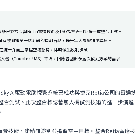
AI電腦視覺系統已於捷克與Retia雷達技術及TSG指揮管制系統完成整合測試。
，可有效彌補單一感測器的偵測盲點，提升無人機識別精準度。
能在統一介面上掌握空域態勢，即時做出反制決策。
反無人機（Counter-UAS）市場，回應各國對多層次偵測方案的需求。
learSky AI驅動電腦視覺系統已成功與捷克Retia公司的雷達
成整合測試。此次整合標誌著無人機偵測技術的進一步演進
。
慧電腦視覺技術，能精確識別並追蹤空中目標。整合Retia雷達