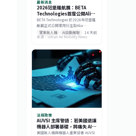
最新消息
2026范堡羅航展：BETA
Technologies首度公開Alia
MV250混合電力軍用物流無
BETA Technologies 於2026年范堡羅
人機
航展正式公開軍用衍生型Alia
MV250。此款混合電力無人機在酬載
軍事無人機
AI自動駕駛
14 天前
來源：Urban Air Mobility News
2,000磅時擁有250海里戰術航程，若
酬載減至1,000磅則任務半徑可達750
海里，巡航速度逾170節。該機整合
GE Aerospace研發的渦輪發電機與
Sikorsky MATRIX自主系統，搭配開放
式架構飛行控制，能快速更換任務模
組。BETA強調，相較於傾轉旋翼機，
MV250能以更低成本提供更遠、更快
的運補能力，滿足未來分散式作戰需
求。
法規政策
AUVSI 主席警語：若美國退讓
機器人部署基礎，將痛失 AI
數據主權
美國無人機與機器人產業協會 AUVSI