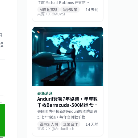
主席 Michael Robbins 在支持
《GUARD 法案》的證詞中強調，機
AI自動駕駛
法規政策
14 天前
來源：X @AUVSI
器人是人工智慧的實體化身，若美國
將機器人部署的基礎設施讓給中國，
，
無異於直接交出建構 AI 領導地位所仰
賴的大數據。此聽證會旨在推動立
由
法，確保關鍵機器人系統的供應鏈安
設
全，防止敏感數據外流。
最新消息
Anduril簽署7年協議，年產數
千枚Barracuda-500M巡弋飛
彈
美國國防科技新創Anduril與國防部簽
訂七年協議，每年交付數千枚
Barracuda-500M模組化空射巡弋飛
軍事無人機
企業合作
14 天前
來源：X @Anduriltech
彈。該彈種採貨盤與掛架雙模發射，
符合低成本大量生產哲學，未來將成