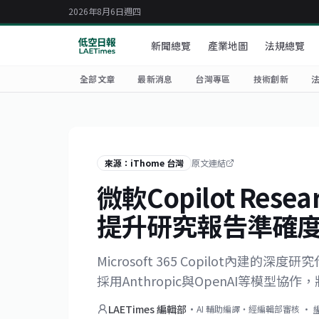
2026年8月6日週四
新聞總覽
產業地圖
法規總覽
全部文章
最新消息
台灣專區
技術創新
來源：iThome 台灣
原文連結
微軟Copilot Re
提升研究報告準確
Microsoft 365 Copilot內建的深度研
採用Anthropic與OpenAI等模
LAETimes 編輯部
·
AI 輔助編譯・經編輯部審核
·