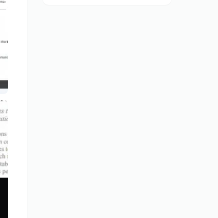
為美國與盟邦的關鍵防區外打擊資
產，也標誌非傳統國防供應商正式跨
入大規模武器生產。