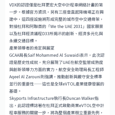
VDX的認證僅是杜拜更宏大空中計程車網絡計畫的第
一步。根據官方資訊，另有三座垂直起降機場正在興
建中，這四座設施將形成完整的城市空中交通骨架，
對接杜拜和阿聯酋的「We the UAE 2031」國家願景
以及杜拜經濟議程D33所揭示的創新、經濟多元化與
永續交通目標。
產業領導者的肯定與展望
GCAA局長Saif Mohammed Al Suwaidi表示，此次認
證是歷史性成就，充分展現了UAE在航空監管成熟度
與創新領導力方面的實力。航空安全助理局長工程師
Aqeel Al Zarouni則強調，推動創新與嚴守安全標準
並行的重要性——這也是全球eVTOL產業健康發展的
基礎。
Skyports Infrastructure執行長Duncan Walker指
出，此認證標誌著在杜拜正式啟動商業eVTOL空中計
程車服務的關鍵一步，將為整個產業樹立重要先例，