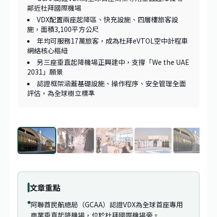
鄰近杜拜國際機場
VDX配置兩座起降區、快充設施、四層樓旅客設
施，面積3,100平方公尺
年均可服務17萬旅客，成為杜拜eVTOL空中計程車
網絡核心樞紐
另三座垂直起降機場正興建中，支撐「We the UAE
2031」願景
認證框架涵蓋基礎設施、操作程序、安全管理全面
評估，為全球樹立標準
1
/
8
文章重點
阿聯酋民航總局（GCAA）認證VDX為全球首座專用
商業垂直起降機場，位於杜拜國際機場旁。