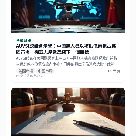
法規政策
AUVSI聽證會示警：中國無人機以補貼低價搶占美
國市場，機器人產業恐成下一個目標
AUVSI代表在美國聽證會上指出，中國無人機廠商透過政府補貼
以低於成本的價格搶占市場，而非依賴產品品質或技術。此策略
已成功主導美國消費級與商用無人機市場，如今相同模式正擴散
美國市場
中國市場
16 天前
來源：X @AUVSI
至機器人領域。此舉促使美國國會推動《GUARD Act》，並喚起
各界對供應鏈安全的重視。對台灣而言，這波去中國化的趨勢帶
來擴大非紅供應鏈的機會，但業者仍需強化技術自主與國際合規
能力。