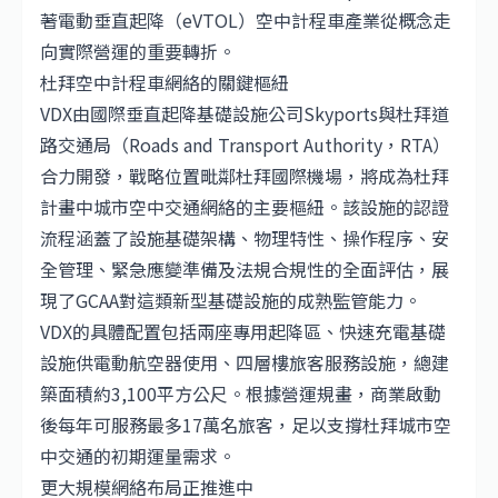
著電動垂直起降（eVTOL）空中計程車產業從概念走
向實際營運的重要轉折。
杜拜空中計程車網絡的關鍵樞紐
VDX由國際垂直起降基礎設施公司Skyports與杜拜道
路交通局（Roads and Transport Authority，RTA）
合力開發，戰略位置毗鄰杜拜國際機場，將成為杜拜
計畫中城市空中交通網絡的主要樞紐。該設施的認證
流程涵蓋了設施基礎架構、物理特性、操作程序、安
全管理、緊急應變準備及法規合規性的全面評估，展
現了GCAA對這類新型基礎設施的成熟監管能力。
VDX的具體配置包括兩座專用起降區、快速充電基礎
設施供電動航空器使用、四層樓旅客服務設施，總建
築面積約3,100平方公尺。根據營運規畫，商業啟動
後每年可服務最多17萬名旅客，足以支撐杜拜城市空
中交通的初期運量需求。
更大規模網絡布局正推進中