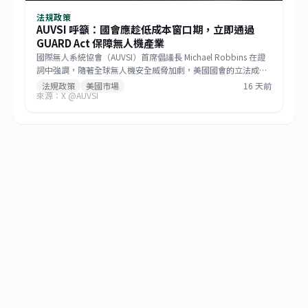
法規政策
AUVSI 呼籲：國會應趁低成本窗口期，立即通過
GUARD Act 保障無人機產業
國際無人系統協會（AUVSI）首席倡議長 Michael Robbins 在證
詞中強調，隨著全球無人機安全威脅加劇，美國國會的立法成本
窗口已開啟。他呼籲立法者把握時機，立即通過《防止無人機攻
法規政策
美國市場
16 天前
來源：X @AUVSI
擊與保障國土安全法案》（GUARD Act），以最低的成本結構來
填補安全漏洞，並保護美國本土無人機產業的技術優勢。