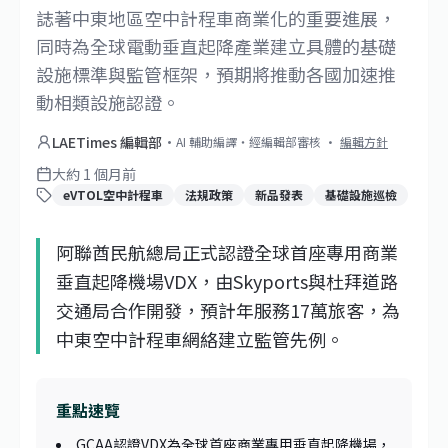
誌著中東地區空中計程車商業化的重要進展，
同時為全球電動垂直起降產業建立具體的基礎
設施標準與監管框架，預期將推動各國加速推
動相類設施認證。
LAETimes 編輯部
·
AI 輔助編譯・經編輯部審核
·
編輯方針
大約 1 個月前
eVTOL空中計程車
法規政策
新品發表
基礎設施巡檢
阿聯酋民航總局正式認證全球首座專用商業
垂直起降機場VDX，由Skyports與杜拜道路
交通局合作開發，預計年服務17萬旅客，為
中東空中計程車網絡建立監管先例。
重點速覽
GCAA認證VDX為全球首座商業專用垂直起降機場，