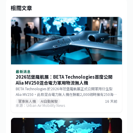
相關文章
最新消息
2026范堡羅航展：BETA Technologies首度公開
Alia MV250混合電力軍用物流無人機
BETA Technologies 於2026年范堡羅航展正式公開軍用衍生型
Alia MV250。此款混合電力無人機在酬載2,000磅時擁有250海里
戰術航程，若酬載減至1,000磅則任務半徑可達750海里，巡航速
軍事無人機
AI自動駕駛
16 天前
來源：Urban Air Mobility News
度逾170節。該機整合GE Aerospace研發的渦輪發電機與
Sikorsky MATRIX自主系統，搭配開放式架構飛行控制，能快速更
換任務模組。BETA強調，相較於傾轉旋翼機，MV250能以更低成
本提供更遠、更快的運補能力，滿足未來分散式作戰需求。