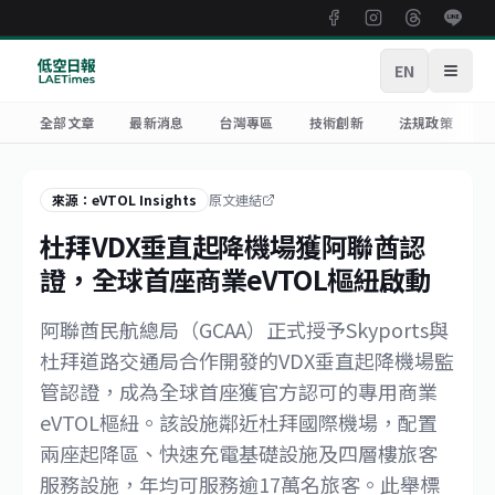
EN
開啟
全部文章
最新消息
台灣專區
技術創新
法規政策
來源：eVTOL Insights
原文連結
杜拜VDX垂直起降機場獲阿聯酋認
證，全球首座商業eVTOL樞紐啟動
阿聯酋民航總局（GCAA）正式授予Skyports與
杜拜道路交通局合作開發的VDX垂直起降機場監
管認證，成為全球首座獲官方認可的專用商業
eVTOL樞紐。該設施鄰近杜拜國際機場，配置
兩座起降區、快速充電基礎設施及四層樓旅客
服務設施，年均可服務逾17萬名旅客。此舉標