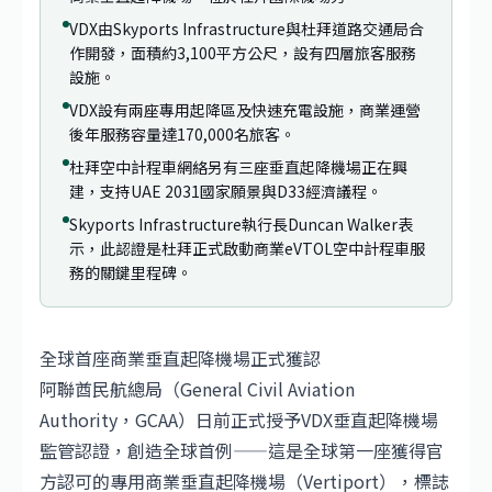
VDX由Skyports Infrastructure與杜拜道路交通局合
作開發，面積約3,100平方公尺，設有四層旅客服務
設施。
VDX設有兩座專用起降區及快速充電設施，商業運營
後年服務容量達170,000名旅客。
杜拜空中計程車網絡另有三座垂直起降機場正在興
建，支持UAE 2031國家願景與D33經濟議程。
Skyports Infrastructure執行長Duncan Walker表
示，此認證是杜拜正式啟動商業eVTOL空中計程車服
務的關鍵里程碑。
全球首座商業垂直起降機場正式獲認
阿聯酋
民航總局（General Civil Aviation
Authority，GCAA）日前正式授予VDX垂直起降機場
監管認證，創造全球首例——這是全球第一座獲得官
方認可的專用商業垂直起降機場（Vertiport），標誌