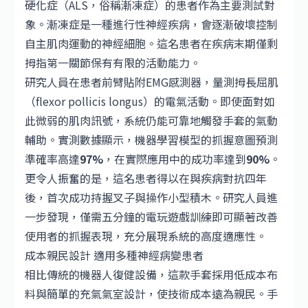
硬化症（ALS，俗稱漸凍症）的患者作為主要測試對
象。漸凍症是一種進行性神經疾病，會逐漸破壞控制
自主肌肉運動的神經細胞。這名患者在疾病末期僅剩
拇指第一關節保有有限的活動能力。
研究人員在患者前臂貼附EMG感測器，量測拇長屈肌
（flexor pollicis longus）的電氣活動。即使面對如
此微弱的肌肉訊號，系統仍能可靠地觸發手套的氣動
輔助。實測數據顯示，機器學習模型的抓握意圖預測
準確率高達
97%
，在實際應用中的成功率達到
90%
。
更令人振奮的是，這名患者得以在與疾病對抗四年
後，首次成功持握叉子與操作小型積木。研究人員進
一步發現，僅需五分鐘的電玩遊戲訓練即可顯著改善
使用者的抓握表現，充分展現系統的高度適應性。
成本親民設計 適用多種神經病變患者
相比傳統的機器人復健設備，這款手套採用低成本布
料與簡單的充氣氣室設計，使技術成本遠為親民。手