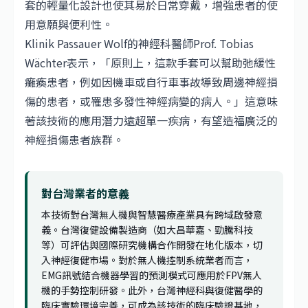
套的輕量化設計也使其易於日常穿戴，增強患者的使
用意願與便利性。
Klinik Passauer Wolf的神經科醫師Prof. Tobias
Wächter表示，「原則上，這款手套可以幫助弛緩性
癱瘓患者，例如因機車或自行車事故導致周邊神經損
傷的患者，或罹患多發性神經病變的病人。」這意味
著該技術的應用潛力遠超單一疾病，有望造福廣泛的
神經損傷患者族群。
對台灣業者的意義
本技術對台灣無人機與智慧醫療產業具有跨域啟發意
義。台灣復健設備製造商（如大昌華嘉、勁騰科技
等）可評估與國際研究機構合作開發在地化版本，切
入神經復健市場。對於無人機控制系統業者而言，
EMG訊號結合機器學習的預測模式可應用於FPV無人
機的手勢控制研發。此外，台灣神經科與復健醫學的
臨床實驗環境完善，可成為該技術的臨床驗證基地，