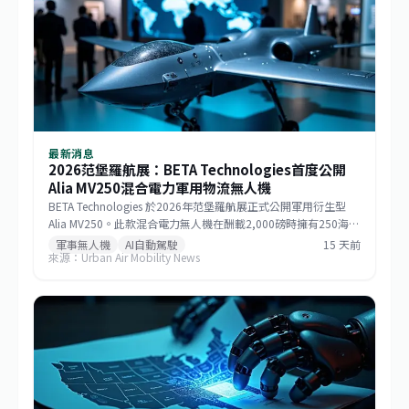
最新消息
2026范堡羅航展：BETA Technologies首度公開
Alia MV250混合電力軍用物流無人機
BETA Technologies 於2026年范堡羅航展正式公開軍用衍生型
Alia MV250。此款混合電力無人機在酬載2,000磅時擁有250海里
戰術航程，若酬載減至1,000磅則任務半徑可達750海里，巡航速
軍事無人機
AI自動駕駛
15 天前
來源：Urban Air Mobility News
度逾170節。該機整合GE Aerospace研發的渦輪發電機與
Sikorsky MATRIX自主系統，搭配開放式架構飛行控制，能快速更
換任務模組。BETA強調，相較於傾轉旋翼機，MV250能以更低成
本提供更遠、更快的運補能力，滿足未來分散式作戰需求。