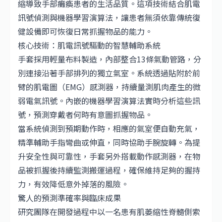
縮導致手部癱瘓患者的生活品質。這項技術結合肌電
訊號偵測與機器學習演算法，讓患者無須依靠傳統復
健設備即可恢復日常抓握物品的能力。
核心技術：肌電訊號驅動的智慧輔助系統
手套採用輕量布料製造，內部整合13條氣動管路，分
別連接沿著手部排列的獨立氣室。系統透過貼附於前
臂的肌電圖（EMG）感測器，持續量測肌肉產生的微
弱電氣訊號。內嵌的機器學習演算法實時分析這些訊
號，預測穿戴者何時有意圖抓握物品。
當系統偵測到預期動作時，相應的氣室便自動充氣，
精準輔助手指彎曲或伸直，同時協助手腕旋轉。為提
升安全性與可靠性，手套另外搭載動作感測器，在物
品被抓握後持續監測搬運過程，確保維持足夠的握持
力，有效降低意外掉落的風險。
驚人的預測準確率與臨床成果
研究團隊在開發過程中以一名患有肌萎縮性脊髓側索