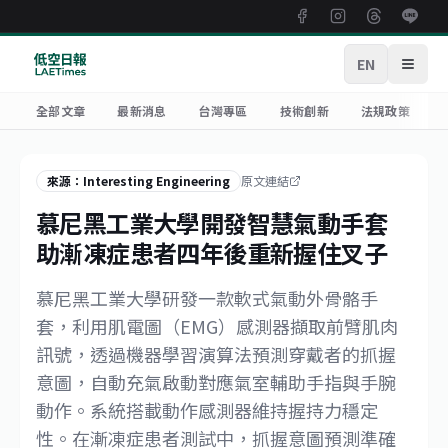
EN
開啟
全部文章
最新消息
台灣專區
技術創新
法規政策
來源：Interesting Engineering
原文連結
慕尼黑工業大學開發智慧氣動手套
助漸凍症患者四年後重新握住叉子
慕尼黑工業大學研發一款軟式氣動外骨骼手
套，利用肌電圖（EMG）感測器擷取前臂肌肉
訊號，透過機器學習演算法預測穿戴者的抓握
意圖，自動充氣啟動對應氣室輔助手指與手腕
動作。系統搭載動作感測器維持握持力穩定
性。在漸凍症患者測試中，抓握意圖預測準確