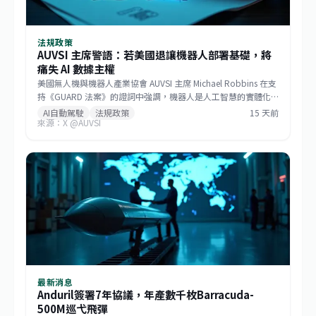
法規政策
AUVSI 主席警語：若美國退讓機器人部署基礎，將
痛失 AI 數據主權
美國無人機與機器人產業協會 AUVSI 主席 Michael Robbins 在支
持《GUARD 法案》的證詞中強調，機器人是人工智慧的實體化
身，若美國將機器人部署的基礎設施讓給中國，無異於直接交出
AI自動駕駛
法規政策
15 天前
來源：X @AUVSI
建構 AI 領導地位所仰賴的大數據。此聽證會旨在推動立法，確保
關鍵機器人系統的供應鏈安全，防止敏感數據外流。
最新消息
Anduril簽署7年協議，年產數千枚Barracuda-
500M巡弋飛彈