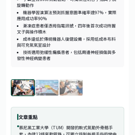
旋轉動作
機器學習演算法預測抓握意圖準確率達97%，實際
應用成功率90%
漸凍症患者僅憑拇指電訊號，四年後首次成功持握
叉子與操作積木
成本遠低於傳統機器人復健設備，採用低成本布料
與可充氣氣室設計
技術適用弛緩性癱瘓患者，包括周邊神經損傷與多
發性神經病變患者
1
/
3
文章重點
慕尼黑工業大學（TUM）開發的軟式氣動外骨骼手
套，內建13條氣動管路，可獨立控制每根手指的彎曲