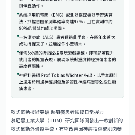
與伸直動作。
系統採用肌電圖（EMG）感測器搭配機器學習演算
法，抓握意圖預測準確率高達97%，且在實測中約
90%的嘗試均成功辨識。
一名漸凍症（ALS）患者透過此手套，在四年來首次
成功持握叉子，並能操作小型積木。
僅需5分鐘的拇指操控電玩遊戲訓練，即可顯著提升
使用者的抓握表現，展現系統對重度神經損傷患者的
高度適應性。
神經科醫師 Prof. Tobias Wächter 指出，此手套原則
上適用於周邊神經損傷及多發性神經病變等弛緩性癱
瘓患者。
軟式氣動技術突破 助癱瘓患者恢復日常握力
慕尼黑工業大學（TUM）研究團隊開發出一款創新的
軟式氣動外骨骼手套，有望改善因神經損傷或肌肉萎