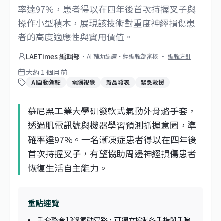
率達97%，患者得以在四年後首次持握叉子與
操作小型積木，展現該技術對重度神經損傷患
者的高度適應性與實用價值。
LAETimes 編輯部
·
AI 輔助編譯・經編輯部審核
·
編輯方針
大約 1 個月前
AI自動駕駛
電腦視覺
新品發表
緊急救援
慕尼黑工業大學研發軟式氣動外骨骼手套，
透過肌電訊號與機器學習預測抓握意圖，準
確率達97%。一名漸凍症患者得以在四年後
首次持握叉子，有望協助周邊神經損傷患者
恢復生活自主能力。
重點速覽
手套整合13條氣動管路，可獨立控制各手指與手腕