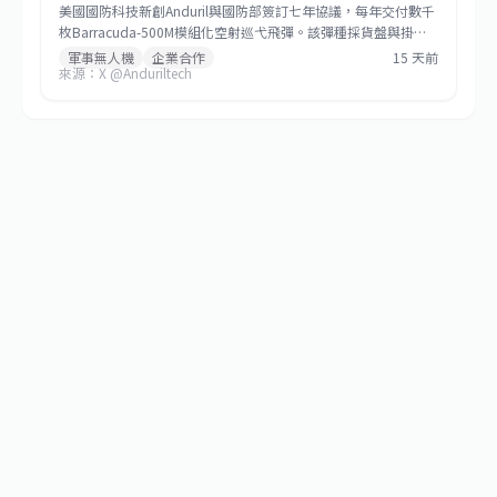
美國國防科技新創Anduril與國防部簽訂七年協議，每年交付數千
枚Barracuda-500M模組化空射巡弋飛彈。該彈種採貨盤與掛架
雙模發射，符合低成本大量生產哲學，未來將成為美國與盟邦的
軍事無人機
企業合作
15 天前
來源：X @Anduriltech
關鍵防區外打擊資產，也標誌非傳統國防供應商正式跨入大規模
武器生產。