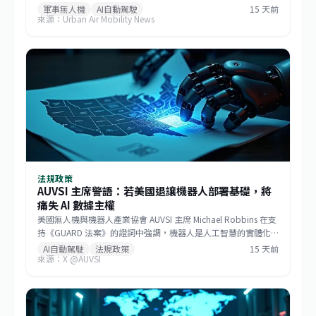
戰術航程，若酬載減至1,000磅則任務半徑可達750海里，巡航速
軍事無人機
AI自動駕駛
15 天前
來源：Urban Air Mobility News
度逾170節。該機整合GE Aerospace研發的渦輪發電機與
Sikorsky MATRIX自主系統，搭配開放式架構飛行控制，能快速更
換任務模組。BETA強調，相較於傾轉旋翼機，MV250能以更低成
本提供更遠、更快的運補能力，滿足未來分散式作戰需求。
法規政策
AUVSI 主席警語：若美國退讓機器人部署基礎，將
痛失 AI 數據主權
美國無人機與機器人產業協會 AUVSI 主席 Michael Robbins 在支
持《GUARD 法案》的證詞中強調，機器人是人工智慧的實體化
身，若美國將機器人部署的基礎設施讓給中國，無異於直接交出
AI自動駕駛
法規政策
15 天前
來源：X @AUVSI
建構 AI 領導地位所仰賴的大數據。此聽證會旨在推動立法，確保
關鍵機器人系統的供應鏈安全，防止敏感數據外流。