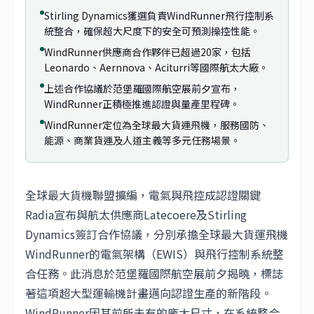
Stirling Dynamics獲選負責WindRunner飛行控制系
統整合，確保超大尺度下的安全可預測操控性能。
WindRunner供應商合作夥伴已超過20家，包括
Leonardo、Aernnova、Aciturri等國際航太大廠。
上述合作協議於范堡羅國際航空展前夕宣布，
WindRunner正積極推進認證與量產里程碑。
WindRunner定位為全球最大貨運飛機，服務國防、
能源、商業貨運及人道主義等多元任務場景。
全球最大貨機聯盟擴編，電氣與飛控成認證關鍵
Radia宣布與航太供應商Latecoere及Stirling
Dynamics簽訂合作協議，分別承擔全球最大貨運飛機
WindRunner的電氣架構（EWIS）與飛行控制系統整
合任務。此消息於范堡羅國際航空展前夕揭曉，標誌
著這項超大型運輸機計畫邁向認證生產的新階段。
WindRunner因其前所未有的龐大尺寸，在系統整合