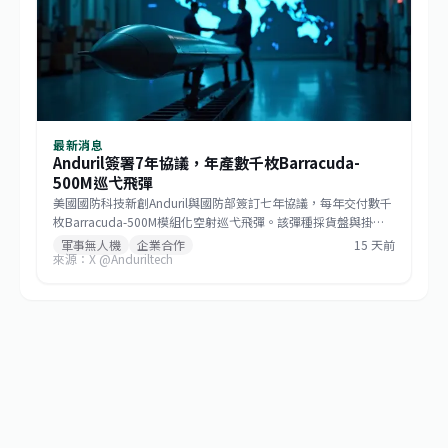
最新消息
Anduril簽署7年協議，年產數千枚Barracuda-
500M巡弋飛彈
美國國防科技新創Anduril與國防部簽訂七年協議，每年交付數千
枚Barracuda-500M模組化空射巡弋飛彈。該彈種採貨盤與掛架
雙模發射，符合低成本大量生產哲學，未來將成為美國與盟邦的
軍事無人機
企業合作
15 天前
來源：X @Anduriltech
關鍵防區外打擊資產，也標誌非傳統國防供應商正式跨入大規模
武器生產。