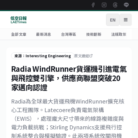
EN
開啟
全部文章
最新消息
台灣專區
技術創新
法規政策
來源：Interesting Engineering
原文連結
Radia WindRunner貨運機引進電氣
與飛控雙引擎，供應商聯盟突破20
家邁向認證
Radia為全球最大貨運飛機WindRunner擴充核
心工程團隊。Latecoere負責電氣架構
（EWIS），處理龐大尺寸帶來的線路複雜度與
電力負載挑戰；Stirling Dynamics支援飛行控
制系統整合與模擬驗證。此兩項系統攸關飛機