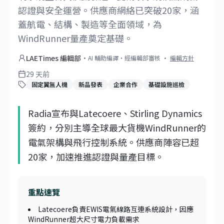
認證與安全運營。供應商網絡已突破20家，涵
蓋航電、結構、製造等全面領域，為
WindRunner量產奠定基礎。
LAETimes 編輯部
·
AI 輔助編譯・經編輯部審核
·
編輯方針
29 天前
固定翼無人機
新品發表
企業合作
基礎設施巡檢
Radia宣布與Latecoere、Stirling Dynamics
簽約，分別主導全球最大貨機WindRunner的
電氣架構與飛行控制系統。供應商陣容已超
20家，加速推進認證與量產目標。
重點速覽
Latecoere負責EWIS電氣線路互連系統設計，因應
WindRunner超大尺寸電力負載需求