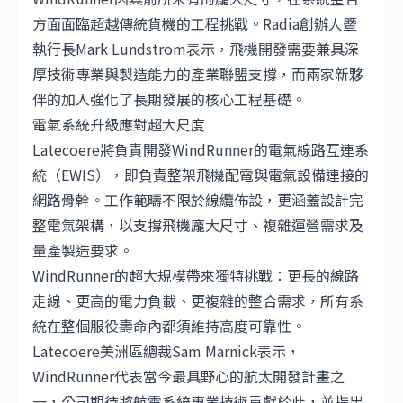
方面面臨超越傳統貨機的工程挑戰。Radia創辦人暨
執行長Mark Lundstrom表示，飛機開發需要兼具深
厚技術專業與製造能力的產業聯盟支撐，而兩家新夥
伴的加入強化了長期發展的核心工程基礎。
電氣系統升級應對超大尺度
Latecoere將負責開發WindRunner的電氣線路互連系
統（EWIS），即負責整架飛機配電與電氣設備連接的
網路骨幹。工作範疇不限於線纜佈設，更涵蓋設計完
整電氣架構，以支撐飛機龐大尺寸、複雜運營需求及
量產製造要求。
WindRunner的超大規模帶來獨特挑戰：更長的線路
走線、更高的電力負載、更複雜的整合需求，所有系
統在整個服役壽命內都須維持高度可靠性。
Latecoere美洲區總裁Sam Marnick表示，
WindRunner代表當今最具野心的航太開發計畫之
一，公司期待將航電系統專業技術貢獻於此，並指出